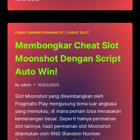
CHEAT
BIG
BASS
BONANZA
3
CHEAT ENGINE PRAGMATIC
|
CHEAT SLOT
REELER
MENINGKATKAN
Membongkar Cheat Slot
JACKPOT
Moonshot Dengan Script
Auto Win!
By
admin
30/03/2025
Slot Moonshot yang dikembangkan oleh
Pragmatic Play mengusung tema luar angkasa
yang memukau, di mana pemain bisa merasakan
kemenangan besar. Seperti halnya permainan
slot lainnya, hasil permainan slot Moonshot
ditentukan oleh RNG (Random Number