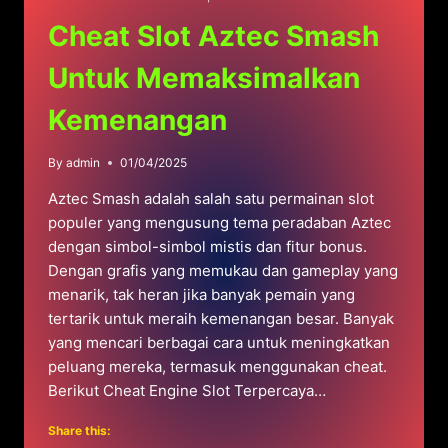
PEMAIN
Cheat Slot Aztec Smash
PROFESIONAL!
Untuk Memaksimalkan
Kemenangan
By
admin
01/04/2025
Aztec Smash adalah salah satu permainan slot
populer yang mengusung tema peradaban Aztec
dengan simbol-simbol mistis dan fitur bonus.
Dengan grafis yang memukau dan gameplay yang
menarik, tak heran jika banyak pemain yang
tertarik untuk meraih kemenangan besar. Banyak
yang mencari berbagai cara untuk meningkatkan
peluang mereka, termasuk menggunakan cheat.
Berikut Cheat Engine Slot Terpercaya…
Share this: