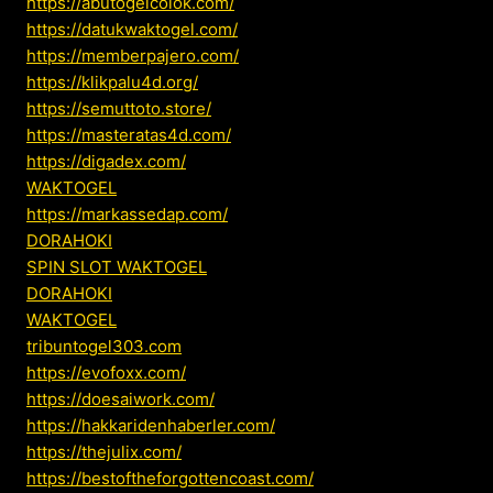
https://abutogelcolok.com/
https://datukwaktogel.com/
https://memberpajero.com/
https://klikpalu4d.org/
https://semuttoto.store/
https://masteratas4d.com/
https://digadex.com/
WAKTOGEL
https://markassedap.com/
DORAHOKI
SPIN SLOT WAKTOGEL
DORAHOKI
WAKTOGEL
tribuntogel303.com
https://evofoxx.com/
https://doesaiwork.com/
https://hakkaridenhaberler.com/
https://thejulix.com/
https://bestoftheforgottencoast.com/