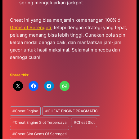
sering mengeluarkan jackpot.
Cheat ini yang bisa menjamin kemenangan 100% di
Gems of Serengeti
, tetapi dengan strategi yang tepat,
peluang menang bisa lebih tinggi. Gunakan pola spin,
kelola modal dengan baik, dan manfaatkan jam-jam
gacor untuk hasil maksimal. Selamat mencoba dan
semoga cuan!
Share this:
Post
#
Cheat Engine
#
CHEAT ENGINE PRAGMATIC
Tags:
#
Cheat Engine Slot Terpercaya
#
Cheat Slot
#
Cheat Slot Gems Of Serengeti