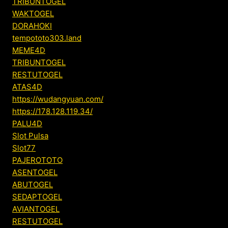
TRIBUNTOGEL
WAKTOGEL
DORAHOKI
tempototo303.land
MEME4D
TRIBUNTOGEL
RESTUTOGEL
ATAS4D
https://wudangyuan.com/
https://178.128.119.34/
PALU4D
Slot Pulsa
Slot77
PAJEROTOTO
ASENTOGEL
ABUTOGEL
SEDAPTOGEL
AVIANTOGEL
RESTUTOGEL