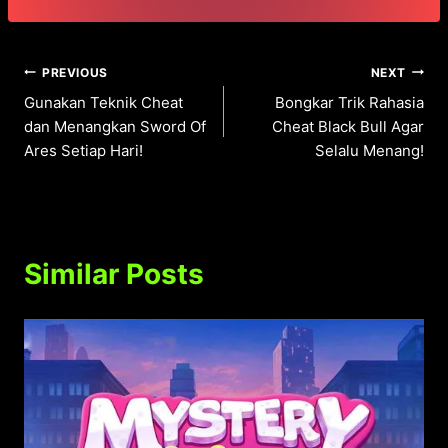
Post
PREVIOUS
NEXT
Gunakan Teknik Cheat
Bongkar Trik Rahasia
navigation
dan Menangkan Sword Of
Cheat Black Bull Agar
Ares Setiap Hari!
Selalu Menang!
Similar Posts