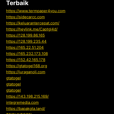
Terbaik
https://www.termpaper4you.com
https://sidecarcc.com
https://keluarantercepat.com/
https://heylink.me/Captgl4d/
https://128.199.86.165
https://128.199.235.44
https://165.22.51.204
https://165.232.173.108
https://152.42.165.178
https://gtatogel168.org
https://juraganoli.com
gtatogel
gtatogel
gtatogel
https://143.198.215.169/
integremedia.com
https://bapakgta.land/