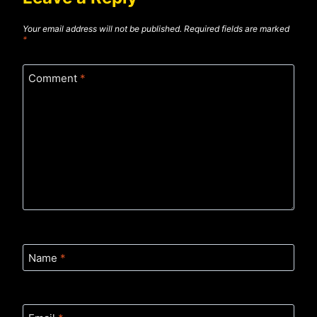
Your email address will not be published.
Required fields are marked
*
Comment
*
Name
*