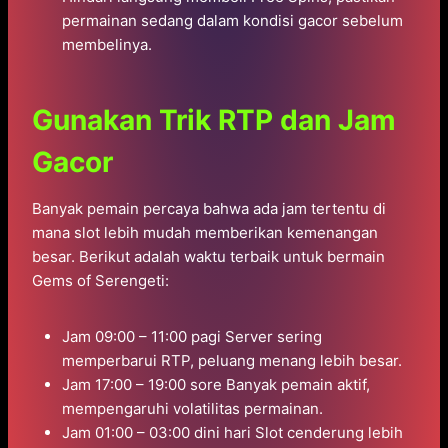
permainan sedang dalam kondisi gacor sebelum
membelinya.
Gunakan Trik RTP dan Jam
Gacor
Banyak pemain percaya bahwa ada jam tertentu di
mana slot lebih mudah memberikan kemenangan
besar. Berikut adalah waktu terbaik untuk bermain
Gems of Serengeti:
Jam 09:00 – 11:00 pagi Server sering
memperbarui RTP, peluang menang lebih besar.
Jam 17:00 – 19:00 sore Banyak pemain aktif,
mempengaruhi volatilitas permainan.
Jam 01:00 – 03:00 dini hari Slot cenderung lebih