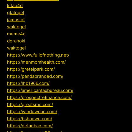
kitab4d
gtatogel
jamuslot
waktogel
meme4d
dorahoki
waktogel
https://www.fullofnothing.net/
https://menmomhealth.com/
https://gretelpark.com/
https://pandabranded.com/
https://lhb1966.com/
https://americantaxbureau.com/
https://prospectrefinance.com/
https://greatsmo.com/
https://windowdan.com/
https://bshaowu.com/
https://detaobao.com/