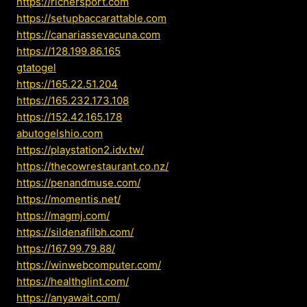
https://richersport.com
https://setupbaccarattable.com
https://canariassevacuna.com
https://128.199.86.165
gtatogel
https://165.22.51.204
https://165.232.173.108
https://152.42.165.178
abutogelshio.com
https://playstation2.idv.tw/
https://thecowrestaurant.co.nz/
https://penandmuse.com/
https://momentis.net/
https://magmj.com/
https://sildenafilbh.com/
https://167.99.79.88/
https://winwebcomputer.com/
https://healthglint.com/
https://anyawait.com/