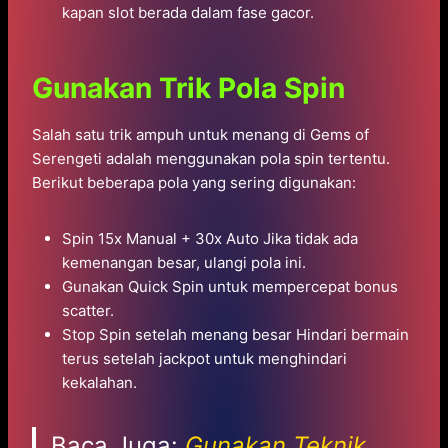
kapan slot berada dalam fase gacor.
Gunakan Trik Pola Spin
Salah satu trik ampuh untuk menang di Gems of
Serengeti adalah menggunakan pola spin tertentu.
Berikut beberapa pola yang sering digunakan:
Spin 15x Manual + 30x Auto Jika tidak ada
kemenangan besar, ulangi pola ini.
Gunakan Quick Spin untuk mempercepat bonus
scatter.
Stop Spin setelah menang besar Hindari bermain
terus setelah jackpot untuk menghindari
kekalahan.
Baca Juga:
Gunakan Teknik