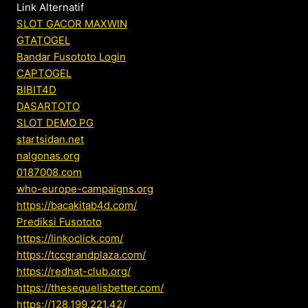
Link Alternatif
SLOT GACOR MAXWIN
GTATOGEL
Bandar Fusototo Login
CAPTOGEL
BIBIT4D
DASARTOTO
SLOT DEMO PG
startsidan.net
nalgonas.org
0187008.com
who-europe-campaigns.org
https://bacakitab4d.com/
Prediksi Fusototo
https://linkoclick.com/
https://tccgrandplaza.com/
https://redhat-club.org/
https://thesequelisbetter.com/
https://128.199.221.42/