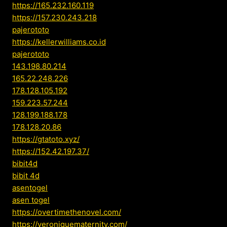
https://165.232.160.119
https://157.230.243.218
pajerototo
https://kellerwilliams.co.id
pajerototo
143.198.80.214
165.22.248.226
178.128.105.192
159.223.57.244
128.199.188.178
178.128.20.86
https://gtatoto.xyz/
https://152.42.197.37/
bibit4d
bibit 4d
asentogel
asen togel
https://overtimethenovel.com/
https://veroniquematernity.com/