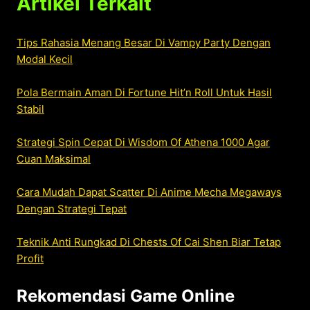
Artikel Terkait
Tips Rahasia Menang Besar Di Vampy Party Dengan
Modal Kecil
Pola Bermain Aman Di Fortune Hit’n Roll Untuk Hasil
Stabil
Strategi Spin Cepat Di Wisdom Of Athena 1000 Agar
Cuan Maksimal
Cara Mudah Dapat Scatter Di Anime Mecha Megaways
Dengan Strategi Tepat
Teknik Anti Rungkad Di Chests Of Cai Shen Biar Tetap
Profit
Rekomendasi Game Online