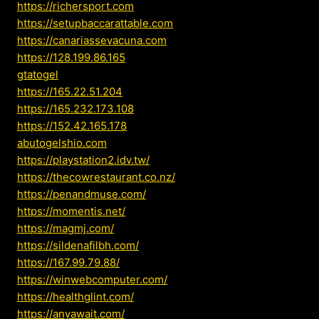
https://richersport.com
https://setupbaccarattable.com
https://canariassevacuna.com
https://128.199.86.165
gtatogel
https://165.22.51.204
https://165.232.173.108
https://152.42.165.178
abutogelshio.com
https://playstation2.idv.tw/
https://thecowrestaurant.co.nz/
https://penandmuse.com/
https://momentis.net/
https://magmj.com/
https://sildenafilbh.com/
https://167.99.79.88/
https://winwebcomputer.com/
https://healthglint.com/
https://anyawait.com/