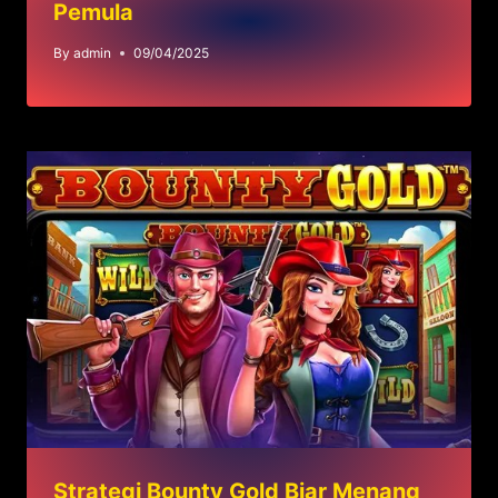
Pemula
By
admin
09/04/2025
Strategi Bounty Gold Biar Menang