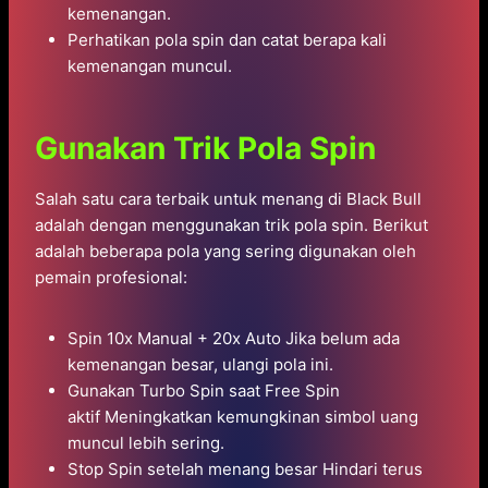
kemenangan.
Perhatikan pola spin dan catat berapa kali
kemenangan muncul.
Gunakan Trik Pola Spin
Salah satu cara terbaik untuk menang di Black Bull
adalah dengan menggunakan trik pola spin. Berikut
adalah beberapa pola yang sering digunakan oleh
pemain profesional:
Spin 10x Manual + 20x Auto Jika belum ada
kemenangan besar, ulangi pola ini.
Gunakan Turbo Spin saat Free Spin
aktif Meningkatkan kemungkinan simbol uang
muncul lebih sering.
Stop Spin setelah menang besar Hindari terus