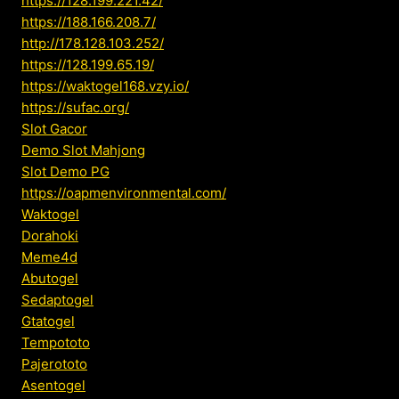
https://128.199.221.42/
https://188.166.208.7/
http://178.128.103.252/
https://128.199.65.19/
https://waktogel168.vzy.io/
https://sufac.org/
Slot Gacor
Demo Slot Mahjong
Slot Demo PG
https://oapmenvironmental.com/
Waktogel
Dorahoki
Meme4d
Abutogel
Sedaptogel
Gtatogel
Tempototo
Pajerototo
Asentogel