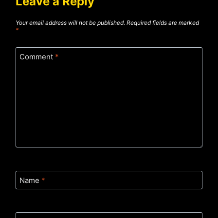
Leave a Reply
Your email address will not be published.
Required fields are marked
*
Comment
*
Name
*