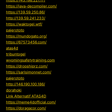
https://143.198.221.17/
https://java-decompiler.com/
https://139.59.250.86/
http://139.59.241.233/
https://waktogel.wtf/
pajerototo
https://mundogato.org/
https://67573456.com/
atas4d
tribuntogel
wyomingsafetytraining.com
https://dropshiprz.com/
https://sarlsimonnet.com/
pajerototo
http://146.190.100.186/
dorahoki
Link Alternatif ATAS4D
https://meme4dofficial.com/
https://doragacor.com/