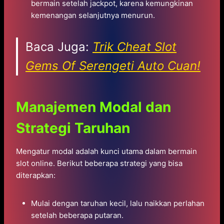
bermain setelah jackpot, karena kemungkinan
kemenangan selanjutnya menurun.
Baca Juga:
Trik Cheat Slot
Gems Of Serengeti Auto Cuan!
Manajemen Modal dan
Strategi Taruhan
Mengatur modal adalah kunci utama dalam bermain
slot online. Berikut beberapa strategi yang bisa
diterapkan:
Mulai dengan taruhan kecil, lalu naikkan perlahan
setelah beberapa putaran.