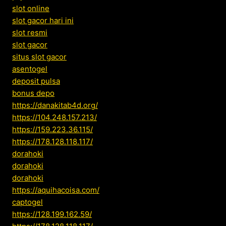
slot online
slot gacor hari ini
slot resmi
slot gacor
situs slot gacor
asentogel
deposit pulsa
bonus depo
https://danakitab4d.org/
https://104.248.157.213/
https://159.223.36.115/
https://178.128.118.117/
dorahoki
dorahoki
dorahoki
https://aquihacoisa.com/
captogel
https://128.199.162.59/