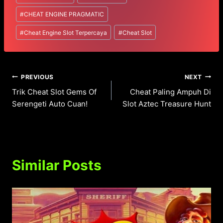
Tags:
#
CHEAT ENGINE PRAGMATIC
#
Cheat Engine Slot Terpercaya
#
Cheat Slot
Post
PREVIOUS
NEXT
Trik Cheat Slot Gems Of
Cheat Paling Ampuh Di
navigation
Serengeti Auto Cuan!
Slot Aztec Treasure Hunt
Similar Posts