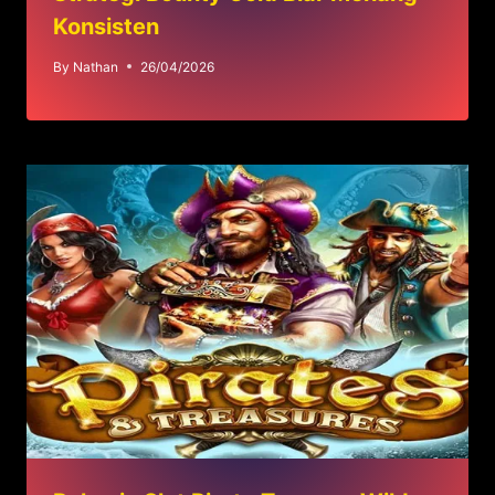
Konsisten
By
Nathan
26/04/2026