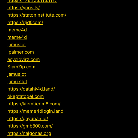
https://178.128.118.117/
https://ynos.tv/
https://statoninstitute.com/
https://rljdf.com/
meme4d
meme4d
jamuslot
lpaimer.com
acyclovirz.com
SiamZip.com
jamuslot
jamu slot
https://datahk4d.land/
okegtatogel.com
https://kiemtienm8.com/
https://meme4dlogin.land
https://gayunan.id/
https://gmb800.com/
https://nalgonas.org