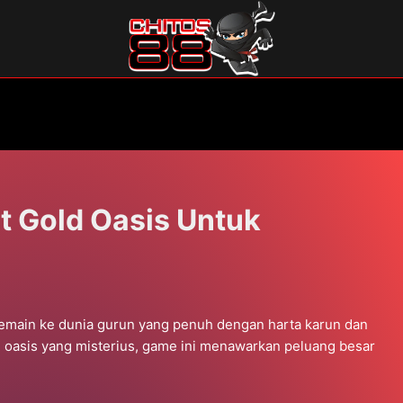
ot Gold Oasis Untuk
emain ke dunia gurun yang penuh dengan harta karun dan
 oasis yang misterius, game ini menawarkan peluang besar