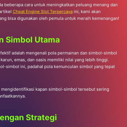
ada beberapa cara untuk meningkatkan peluang menang dan
rtikel
Cheat Engine Slot Terpercaya
ini, kami akan
yang bisa digunakan oleh pemula untuk meraih kemenangan!
n Simbol Utama
ektif adalah mengenali pola permainan dan simbol-simbol
arun, emas, dan oasis memiliki nilai yang lebih tinggi.
ol-simbol ini, padahal pola kemunculan simbol yang tepat
mengidentifikasi kapan simbol-simbol tersebut sering
anfaatkannya.
engan Strategi