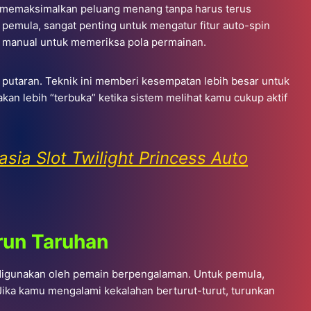
uk memaksimalkan peluang menang tanpa harus terus
pemula, sangat penting untuk mengatur fitur auto-spin
n manual untuk memeriksa pola permainan.
5 putaran. Teknik ini memberi kesempatan lebih besar untuk
kan lebih “terbuka” ketika sistem melihat kamu cukup aktif
sia Slot Twilight Princess Auto
run Taruhan
g digunakan oleh pemain berpengalaman. Untuk pemula,
. Jika kamu mengalami kekalahan berturut-turut, turunkan