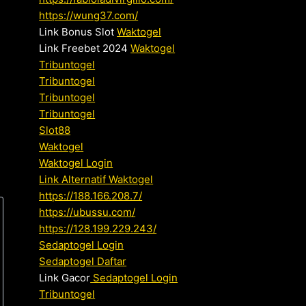
https://wung37.com/
Link Bonus Slot
Waktogel
Link Freebet 2024
Waktogel
Tribuntogel
Tribuntogel
Tribuntogel
Tribuntogel
Slot88
Waktogel
Waktogel Login
Link Alternatif Waktogel
https://188.166.208.7/
https://ubussu.com/
https://128.199.229.243/
Sedaptogel Login
Sedaptogel Daftar
Link Gacor
Sedaptogel Login
Tribuntogel