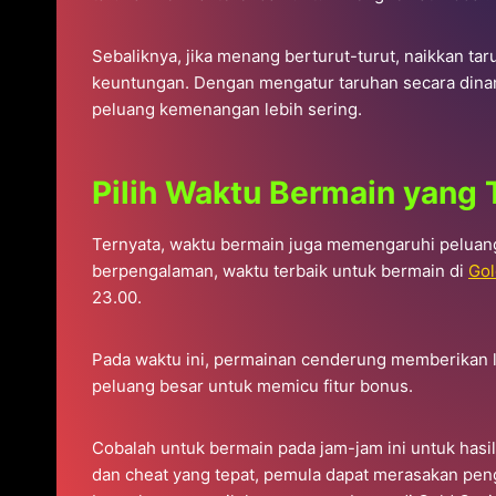
Sebaliknya, jika menang berturut-turut, naikkan ta
keuntungan. Dengan mengatur taruhan secara dina
peluang kemenangan lebih sering.
Pilih Waktu Bermain yang 
Ternyata, waktu bermain juga memengaruhi pelua
berpengalaman, waktu terbaik untuk bermain di
Gol
23.00.
Pada waktu ini, permainan cenderung memberikan 
peluang besar untuk memicu fitur bonus.
Cobalah untuk bermain pada jam-jam ini untuk has
dan cheat yang tepat, pemula dapat merasakan pe