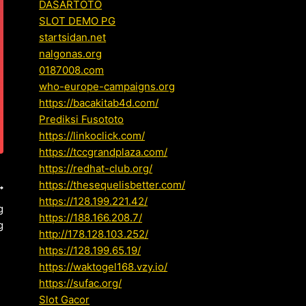
DASARTOTO
SLOT DEMO PG
startsidan.net
nalgonas.org
0187008.com
who-europe-campaigns.org
https://bacakitab4d.com/
Prediksi Fusototo
https://linkoclick.com/
https://tccgrandplaza.com/
https://redhat-club.org/
https://thesequelisbetter.com/
https://128.199.221.42/
g
https://188.166.208.7/
g
http://178.128.103.252/
https://128.199.65.19/
https://waktogel168.vzy.io/
https://sufac.org/
Slot Gacor