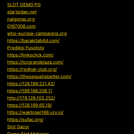
SLOT DEMO PG
startsidan.net
nalgonas.org
0187008.com
who-europe-campaigns.org
https://bacakitab4d.com/
Prediksi Fusototo
https://linkoclick.com/
https://tccgrandplaza.com/
https://redhat-club.org/
https://thesequelisbetter.com/
https://128.199.221.42/
https://188.166.208.7/
http://178.128.103.252/
https://128.199.65.19/
https://waktogel168.vzy.io/
https://sufac.org/
Slot Gacor
Demo Slot Mahjong