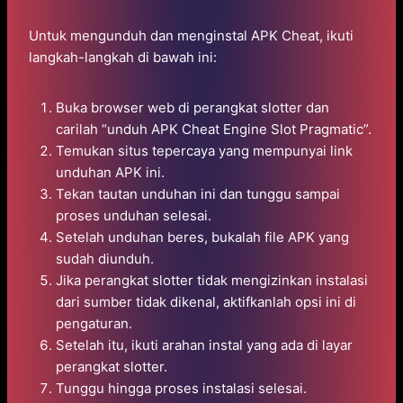
Untuk mengunduh dan menginstal APK Cheat, ikuti
langkah-langkah di bawah ini:
Buka browser web di perangkat slotter dan
carilah “unduh APK Cheat Engine Slot Pragmatic”.
Temukan situs tepercaya yang mempunyai link
unduhan APK ini.
Tekan tautan unduhan ini dan tunggu sampai
proses unduhan selesai.
Setelah unduhan beres, bukalah file APK yang
sudah diunduh.
Jika perangkat slotter tidak mengizinkan instalasi
dari sumber tidak dikenal, aktifkanlah opsi ini di
pengaturan.
Setelah itu, ikuti arahan instal yang ada di layar
perangkat slotter.
Tunggu hingga proses instalasi selesai.