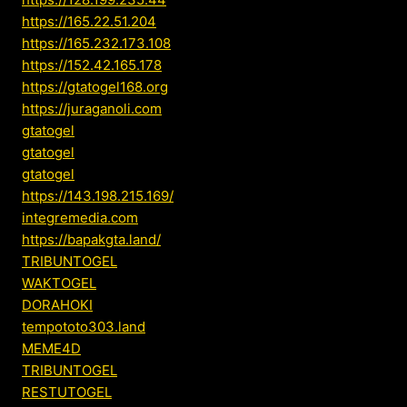
https://165.22.51.204
https://165.232.173.108
https://152.42.165.178
https://gtatogel168.org
https://juraganoli.com
gtatogel
gtatogel
gtatogel
https://143.198.215.169/
integremedia.com
https://bapakgta.land/
TRIBUNTOGEL
WAKTOGEL
DORAHOKI
tempototo303.land
MEME4D
TRIBUNTOGEL
RESTUTOGEL