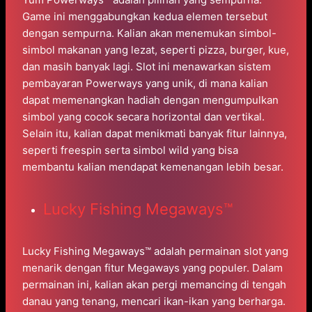
Game ini menggabungkan kedua elemen tersebut
dengan sempurna. Kalian akan menemukan simbol-
simbol makanan yang lezat, seperti pizza, burger, kue,
dan masih banyak lagi. Slot ini menawarkan sistem
pembayaran Powerways yang unik, di mana kalian
dapat memenangkan hadiah dengan mengumpulkan
simbol yang cocok secara horizontal dan vertikal.
Selain itu, kalian dapat menikmati banyak fitur lainnya,
seperti freespin serta simbol wild yang bisa
membantu kalian mendapat kemenangan lebih besar.
Lucky Fishing Megaways™
Lucky Fishing Megaways™ adalah permainan slot yang
menarik dengan fitur Megaways yang populer. Dalam
permainan ini, kalian akan pergi memancing di tengah
danau yang tenang, mencari ikan-ikan yang berharga.