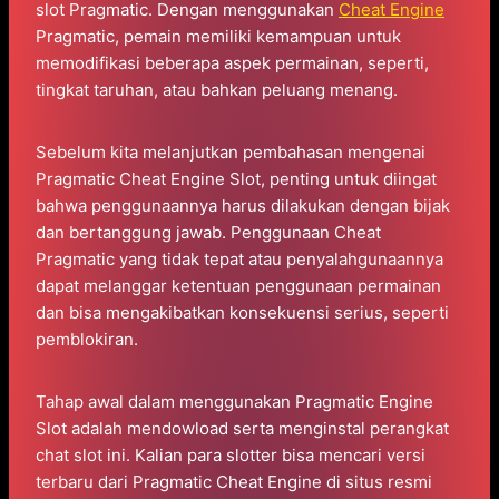
slot Pragmatic. Dengan menggunakan
Cheat Engine
Pragmatic, pemain memiliki kemampuan untuk
memodifikasi beberapa aspek permainan, seperti,
tingkat taruhan, atau bahkan peluang menang.
Sebelum kita melanjutkan pembahasan mengenai
Pragmatic Cheat Engine Slot, penting untuk diingat
bahwa penggunaannya harus dilakukan dengan bijak
dan bertanggung jawab. Penggunaan Cheat
Pragmatic yang tidak tepat atau penyalahgunaannya
dapat melanggar ketentuan penggunaan permainan
dan bisa mengakibatkan konsekuensi serius, seperti
pemblokiran.
Tahap awal dalam menggunakan Pragmatic Engine
Slot adalah mendowload serta menginstal perangkat
chat slot ini. Kalian para slotter bisa mencari versi
terbaru dari Pragmatic Cheat Engine di situs resmi