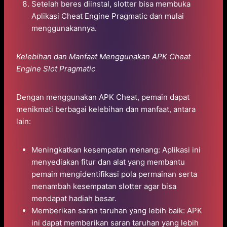
Setelah beres diinstal, slotter bisa membuka
Aplikasi Cheat Engine Pragmatic dan mulai
menggunakannya.
Kelebihan dan Manfaat Menggunakan APK Cheat
Engine Slot Pragmatic
Dengan menggunakan APK Cheat, pemain dapat
menikmati berbagai kelebihan dan manfaat, antara
lain:
Meningkatkan kesempatan menang: Aplikasi ini
menyediakan fitur dan alat yang membantu
pemain mengidentifikasi pola permainan serta
menambah kesempatan slotter agar bisa
mendapat hadiah besar.
Memberikan saran taruhan yang lebih baik: APK
ini dapat memberikan saran taruhan yang lebih