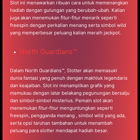
Slot ini menawarkan ribuan cara untuk memenangkan
hadiah dengan gulungan yang berubah-ubah. Kalian
juga akan menemukan fitur-fitur menarik seperti
freespin dengan perkalian menang serta simbol wild
yang memperbesar peluang kalian meraih jackpot.
North Guardians™
Dalam North Guardians™, Slotter akan memasuki
dunia fantasi yang penuh dengan makhluk legendaris
dan keajaiban. Slot ini menampilkan grafik yang
memukau dengan latar belakang pegunungan bersalju
dan simbol-simbol misterius. Pemain slot akan
menemukan fitur-fitur menguntungkan seperti
freespin, pengganda menang , simbol wild yang ada,
serta opsi taruhan tambahan untuk menambah
peluang para slotter mendapat hadiah besar.