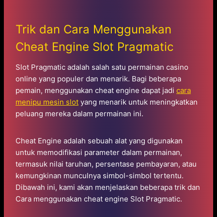
Trik dan Cara Menggunakan
Cheat Engine Slot Pragmatic
Slot Pragmatic adalah salah satu permainan casino
online yang populer dan menarik. Bagi beberapa
pemain, menggunakan cheat engine dapat jadi
cara
menipu mesin slot
yang menarik untuk meningkatkan
peluang mereka dalam permainan ini.
Cheat Engine adalah sebuah alat yang digunakan
untuk memodifikasi parameter dalam permainan,
termasuk nilai taruhan, persentase pembayaran, atau
kemungkinan munculnya simbol-simbol tertentu.
Dibawah ini, kami akan menjelaskan beberapa trik dan
Cara menggunakan cheat engine Slot Pragmatic.