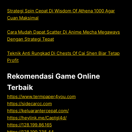
Strategi Spin Cepat Di Wisdom Of Athena 1000 Agar
Cuan Maksimal
Cara Mudah Dapat Scatter Di Anime Mecha Megaways
Dengan Strategi Tepat
Teknik Anti Rungkad Di Chests Of Cai Shen Biar Tetap
Profit
Rekomendasi Game Online
Terbaik
https://www.termpaper4you.com
https://sidecarcc.com
https://keluarantercepat.com/
https://heylink.me/Captgl4d/
https://128.199.86.165
https://128.199.235.44