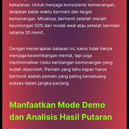
kekalahan. Untuk menjaga konsistensi kemenangan,
tetapkan batas waktu bermain dan target
kemenangan. Misalnya, berhenti setelah meraih
keuntungan 50% dari modal awal atau setelah bermain
selama 30 menit.
Dengan menerapkan batasan ini, kamu tidak hanya
menjaga keseimbangan mental, tapi juga
meminimalkan risiko kehilangan kemenangan yang
sudah diperoleh. Pemain yang tahu kapan harus
berhenti adalah pemain yang paling berpeluang
sukses dalam jangka panjang.
Manfaatkan Mode Demo
dan Analisis Hasil Putaran