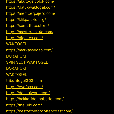
https://abutogelcolok.com/
https://datukwaktogel.com/
https://memberpajero.com/
https://klikpalu4d.org/
https://semuttoto.store/
https://masteratas4d.com/
https://digadex.com/
WAKTOGEL
https://markassedap.com/
DORAHOKI
SPIN SLOT WAKTOGEL
DORAHOKI
WAKTOGEL
tribuntogel303.com
https://evofoxx.com/
https://doesaiwork.com/
https://hakkaridenhaberler.com/
https://thejulix.com/
https://bestoftheforgottencoast.com/