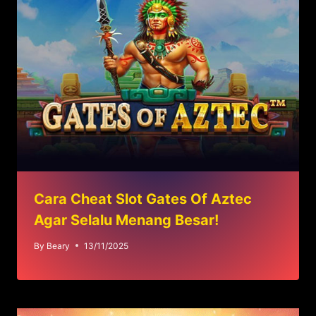
Cara Cheat Slot Gates Of Aztec
Agar Selalu Menang Besar!
By
Beary
13/11/2025