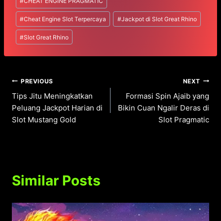
#
CHEAT ENGINE PRAGMATIC
Tags:
#
Cheat Engine Slot Terpercaya
#
Jackpot di Slot Great Rhino
#
Slot Great Rhino
Post
PREVIOUS
NEXT
Tips Jitu Meningkatkan
Formasi Spin Ajaib yang
navigation
Peluang Jackpot Harian di
Bikin Cuan Ngalir Deras di
Slot Mustang Gold
Slot Pragmatic
Similar Posts