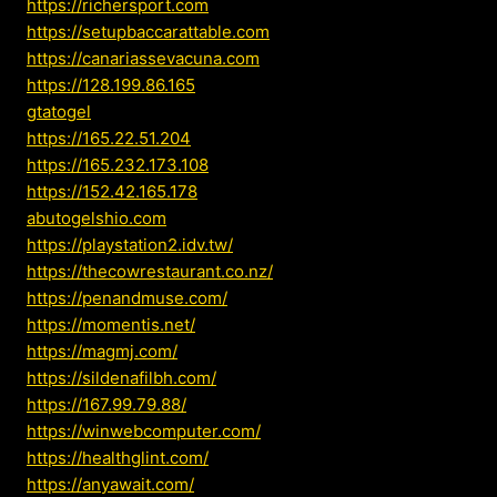
https://richersport.com
https://setupbaccarattable.com
https://canariassevacuna.com
https://128.199.86.165
gtatogel
https://165.22.51.204
https://165.232.173.108
https://152.42.165.178
abutogelshio.com
https://playstation2.idv.tw/
https://thecowrestaurant.co.nz/
https://penandmuse.com/
https://momentis.net/
https://magmj.com/
https://sildenafilbh.com/
https://167.99.79.88/
https://winwebcomputer.com/
https://healthglint.com/
https://anyawait.com/