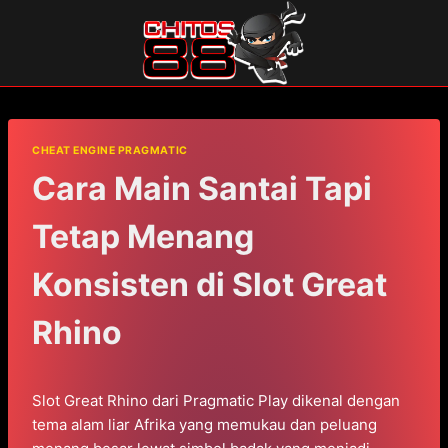
Skip
to
content
CHEAT ENGINE PRAGMATIC
Cara Main Santai Tapi
Tetap Menang
Konsisten di Slot Great
Rhino
Slot Great Rhino dari Pragmatic Play dikenal dengan
tema alam liar Afrika yang memukau dan peluang