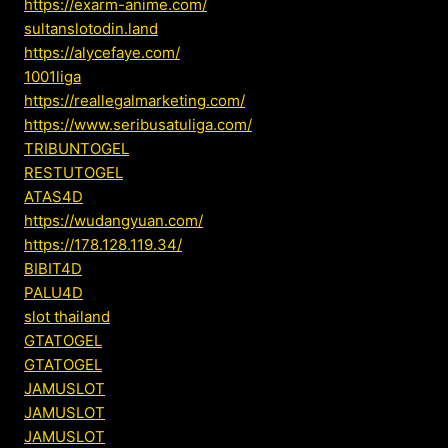
https://exarm-anime.com/
sultanslotodin.land
https://alycefaye.com/
1001liga
https://reallegalmarketing.com/
https://www.seribusatuliga.com/
TRIBUNTOGEL
RESTUTOGEL
ATAS4D
https://wudangyuan.com/
https://178.128.119.34/
BIBIT4D
PALU4D
slot thailand
GTATOGEL
GTATOGEL
JAMUSLOT
JAMUSLOT
JAMUSLOT