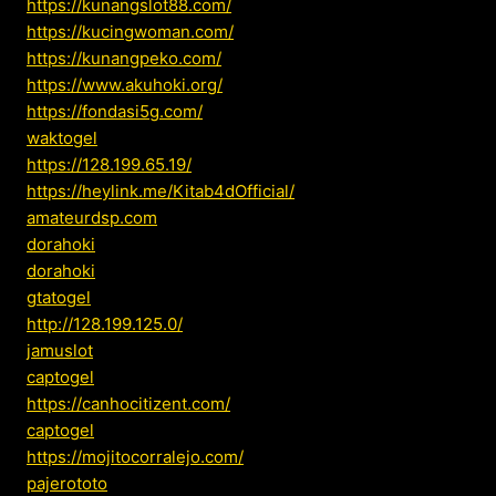
https://kunangslot88.com/
https://kucingwoman.com/
https://kunangpeko.com/
https://www.akuhoki.org/
https://fondasi5g.com/
waktogel
https://128.199.65.19/
https://heylink.me/Kitab4dOfficial/
amateurdsp.com
dorahoki
dorahoki
gtatogel
http://128.199.125.0/
jamuslot
captogel
https://canhocitizent.com/
captogel
https://mojitocorralejo.com/
pajerototo