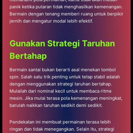
panik ketika putaran tidak menghasilkan kemenangan.
Bermain dengan tenang memberi ruang untuk berpikir
jernih dan mengatur modal lebih efektif.
Gunakan Strategi Taruhan
Bertahap
Bermain santai bukan berarti asal menekan tombol
spin. Salah satu trik penting untuk tetap stabil adalah
dengan menggunakan strategi taruhan bertahap.
Mulailah dari nominal kecil untuk membaca ritme
mesin. Jika mulai terasa pola kemenangan meningkat,
barulah naikkan taruhan sedikit demi sedikit.
Pendekatan ini membuat permainan terasa lebih
ringan dan tidak menegangkan. Selain itu, strategi