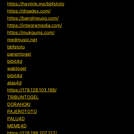
https://heylink.me/bbfstoto
https://digadex.com/
https://banghieusg.com/
https://integremedia.com/
https://mukgums.com/
medmusic.net
bbfstoto
panentogel
bibit4d
waktogel
bibit4d
atas4d
https://178.128.103.166/
TRIBUNTOGEL
DORAHOKI
PAJEROTOTO
PALU4D
MEME4D
https://128.199.207.212/