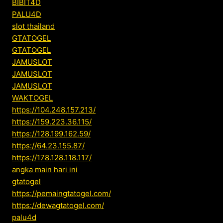
BIBIT4D
PALU4D
slot thailand
GTATOGEL
GTATOGEL
JAMUSLOT
JAMUSLOT
JAMUSLOT
WAKTOGEL
https://104.248.157.213/
https://159.223.36.115/
https://128.199.162.59/
https://64.23.155.87/
https://178.128.118.117/
angka main hari ini
gtatogel
https://pemaingtatogel.com/
https://dewagtatogel.com/
palu4d