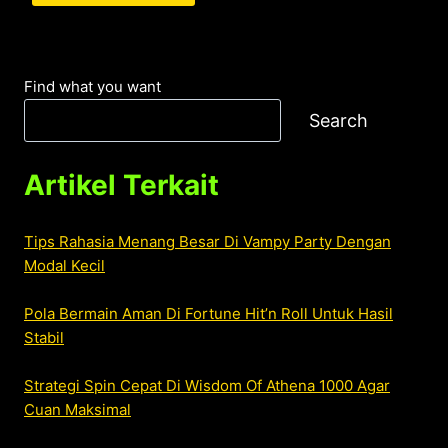
Find what you want
Search
Artikel Terkait
Tips Rahasia Menang Besar Di Vampy Party Dengan
Modal Kecil
Pola Bermain Aman Di Fortune Hit’n Roll Untuk Hasil
Stabil
Strategi Spin Cepat Di Wisdom Of Athena 1000 Agar
Cuan Maksimal