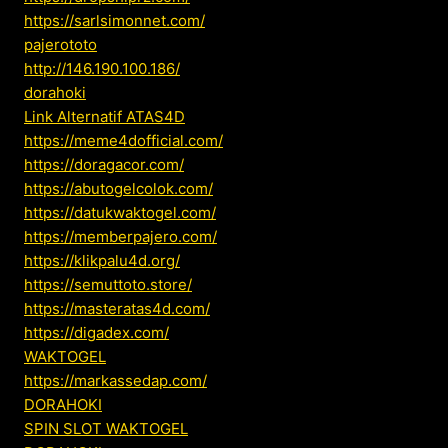
https://sarlsimonnet.com/
pajerototo
http://146.190.100.186/
dorahoki
Link Alternatif ATAS4D
https://meme4dofficial.com/
https://doragacor.com/
https://abutogelcolok.com/
https://datukwaktogel.com/
https://memberpajero.com/
https://klikpalu4d.org/
https://semuttoto.store/
https://masteratas4d.com/
https://digadex.com/
WAKTOGEL
https://markassedap.com/
DORAHOKI
SPIN SLOT WAKTOGEL