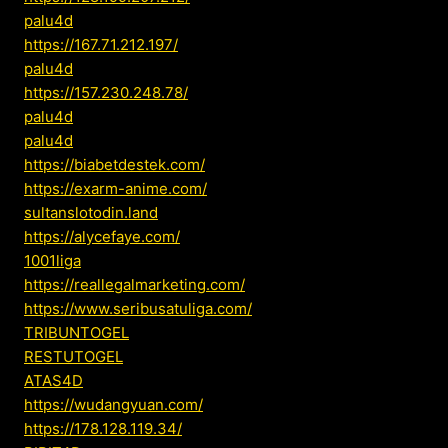
palu4d
https://167.71.212.197/
palu4d
https://157.230.248.78/
palu4d
palu4d
https://biabetdestek.com/
https://exarm-anime.com/
sultanslotodin.land
https://alycefaye.com/
1001liga
https://reallegalmarketing.com/
https://www.seribusatuliga.com/
TRIBUNTOGEL
RESTUTOGEL
ATAS4D
https://wudangyuan.com/
https://178.128.119.34/