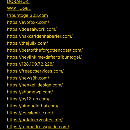
DORAHOKI
WAKTOGEL
tribuntogel303.com
https://evofoxx.com/
https://doesaiwork.com/
https://hakkaridenhaberler.com/
https://thejulix.com/
https://bestoftheforgottencoast.com/
https://heylink.me/daftartribuntogel/
https://128.199.72.228/
https://freepcservices.com/
https://news8h.com/
https://henkel-design.com/
https://shomewp.com/
https://py12-ab.com/
https://hinoodlethai.com/
https://escalextric.net/
https://hotelcervantes.info/
https://topmattressguide.com/