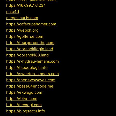
https://167.99.77.123/
palu4d
megasmurfs.com
https://cafecupshomer.com
https://webch.org
https://golferse.com
https://fourpercenthq.com
https://dorahokilogin.land
https://dorahoki88.land
https://r-hydrau-lemans.com
https://tabooblogs.info
https://sweetdreamears.com
https://thenewswaves.com
https://base64encode.me
https://ekwago.com
https://64vn.com
https://tecnogl.com
https://blogsactu.info