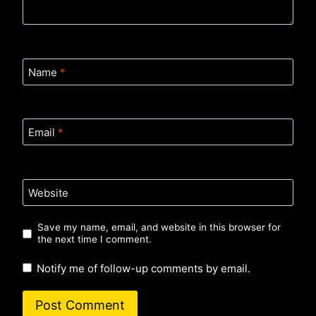
Name
*
Email
*
Website
Save my name, email, and website in this browser for
the next time I comment.
Notify me of follow-up comments by email.