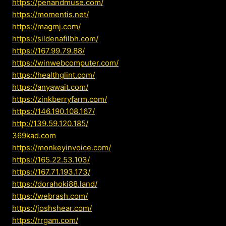
https://penandmuse.com/
https://momentis.net/
https://magmj.com/
https://sildenafilbh.com/
https://167.99.79.88/
https://winwebcomputer.com/
https://healthglint.com/
https://anyawait.com/
https://zinkberryfarm.com/
https://146.190.108.167/
http://139.59.120.185/
369kad.com
https://monkeyinvoice.com/
https://165.22.53.103/
https://167.71.193.173/
https://dorahoki88.land/
https://webrash.com/
https://joshshear.com/
https://rrgam.com/