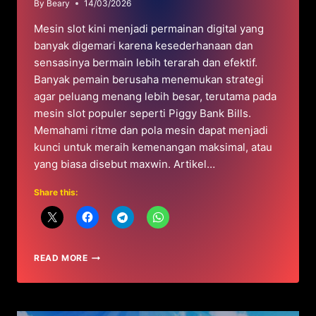
By
Beary
14/03/2026
Mesin slot kini menjadi permainan digital yang
banyak digemari karena kesederhanaan dan
sensasinya bermain lebih terarah dan efektif.
Banyak pemain berusaha menemukan strategi
agar peluang menang lebih besar, terutama pada
mesin slot populer seperti Piggy Bank Bills.
Memahami ritme dan pola mesin dapat menjadi
kunci untuk meraih kemenangan maksimal, atau
yang biasa disebut maxwin. Artikel…
Share this:
TIPS
READ MORE
MEMBACA
RITME
MESIN
SLOT