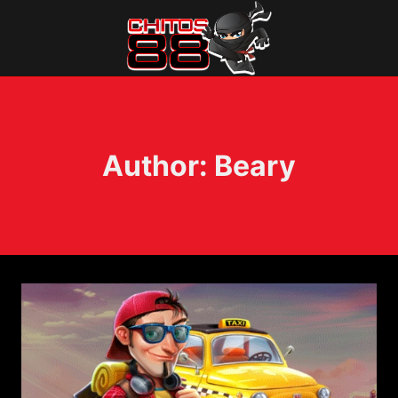
Skip
to
content
Author: Beary