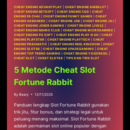
CHEAT ENGINE ADVANTPLAY
|
CHEAT ENGINE AMBSLOT
|
CHEAT ENGINE BETSOFT
|
CHEAT ENGINE CQ9
|
CHEAT
ENGINE FA CHAI
|
CHEAT ENGINE FUNKY GAMES
|
CHEAT
ENGINE HABANERO
|
CHEAT ENGINE JDB
|
CHEAT ENGINE JILI
|
CHEAT ENGINE JOKER GAMING
|
CHEAT ENGINE LIVE22
|
CHEAT ENGINE MARIO CLUB
|
CHEAT ENGINE MICROGAMING
|
CHEAT ENGINE PG SOFT
|
CHEAT ENGINE PLAY N GO
|
CHEAT
ENGINE PLAYSTAR
|
CHEAT ENGINE PLAYTECH
|
CHEAT
ENGINE PRAGMATIC
|
CHEAT ENGINE REEL KINGDOM
|
CHEAT
ENGINE SLOT88
|
CHEAT ENGINE SPADEGAMIING
|
CHEAT
ENGINE TOP TREND GAMING
|
CHEAT ENGINE YGGDRASIL
|
CHEAT SLOT
|
CHEAT SLOT88
|
TIPS DAN TRIK SLOT
5 Metode Cheat Slot
Fortune Rabbit
By
Beary
13/11/2025
Panduan lengkap Slot Fortune Rabbit gunakan
trik jitu, fitur bonus, dan strategi legal untuk
peluang menang maksimal. Slot Fortune Rabbit
adalah permainan slot online populer dengan