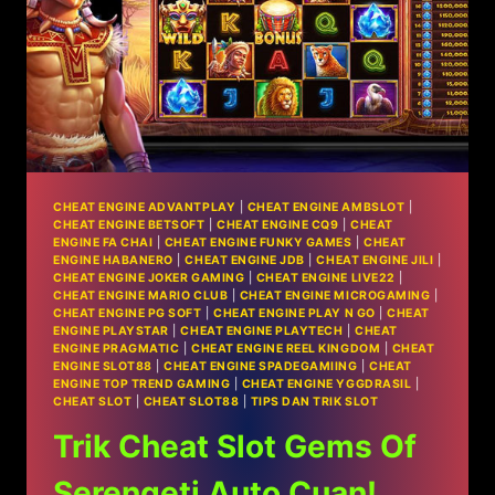
CHEAT ENGINE ADVANTPLAY
|
CHEAT ENGINE AMBSLOT
|
CHEAT ENGINE BETSOFT
|
CHEAT ENGINE CQ9
|
CHEAT
ENGINE FA CHAI
|
CHEAT ENGINE FUNKY GAMES
|
CHEAT
ENGINE HABANERO
|
CHEAT ENGINE JDB
|
CHEAT ENGINE JILI
|
CHEAT ENGINE JOKER GAMING
|
CHEAT ENGINE LIVE22
|
CHEAT ENGINE MARIO CLUB
|
CHEAT ENGINE MICROGAMING
|
CHEAT ENGINE PG SOFT
|
CHEAT ENGINE PLAY N GO
|
CHEAT
ENGINE PLAYSTAR
|
CHEAT ENGINE PLAYTECH
|
CHEAT
ENGINE PRAGMATIC
|
CHEAT ENGINE REEL KINGDOM
|
CHEAT
ENGINE SLOT88
|
CHEAT ENGINE SPADEGAMIING
|
CHEAT
ENGINE TOP TREND GAMING
|
CHEAT ENGINE YGGDRASIL
|
CHEAT SLOT
|
CHEAT SLOT88
|
TIPS DAN TRIK SLOT
Trik Cheat Slot Gems Of
Serengeti Auto Cuan!