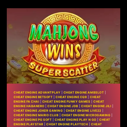
GEMS
OF
SERENGETI
AUTO
CUAN!
CHEAT ENGINE ADVANTPLAY
|
CHEAT ENGINE AMBSLOT
|
CHEAT ENGINE BETSOFT
|
CHEAT ENGINE CQ9
|
CHEAT
ENGINE FA CHAI
|
CHEAT ENGINE FUNKY GAMES
|
CHEAT
ENGINE HABANERO
|
CHEAT ENGINE JDB
|
CHEAT ENGINE JILI
|
CHEAT ENGINE JOKER GAMING
|
CHEAT ENGINE LIVE22
|
CHEAT ENGINE MARIO CLUB
|
CHEAT ENGINE MICROGAMING
|
CHEAT ENGINE PG SOFT
|
CHEAT ENGINE PLAY N GO
|
CHEAT
ENGINE PLAYSTAR
|
CHEAT ENGINE PLAYTECH
|
CHEAT