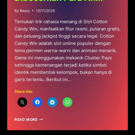
By
Beary
13/11/2025
Temukan trik rahasia menang di Slot Cotton
Candy Win, manfaatkan fitur resmi, putaran gratis,
dan peluang jackpot tinggi secara legal. Cotton
Candy Win adalah slot online populer dengan
tema permen warna-warni dan animasi menarik.
Game ini menggunakan mekanik Cluster Pays
sehingga kemenangan terjadi ketika simbol
identik membentuk kelompok, bukan hanya di
garis tertentu. Berikut ini…
Share this:
RAHASIA
READ MORE
CHEAT
SLOT