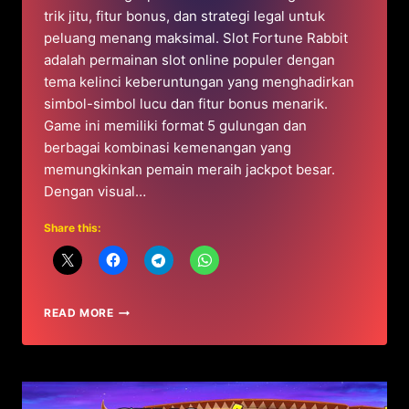
trik jitu, fitur bonus, dan strategi legal untuk
peluang menang maksimal. Slot Fortune Rabbit
adalah permainan slot online populer dengan
tema kelinci keberuntungan yang menghadirkan
simbol-simbol lucu dan fitur bonus menarik.
Game ini memiliki format 5 gulungan dan
berbagai kombinasi kemenangan yang
memungkinkan pemain meraih jackpot besar.
Dengan visual…
Share this:
5
READ MORE
METODE
CHEAT
SLOT
FORTUNE
RABBIT