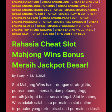
ENGINE HABANERO
|
CHEAT ENGINE JDB
|
CHEAT ENGINE JILI
|
CHEAT ENGINE JOKER GAMING
|
CHEAT ENGINE LIVE22
|
CHEAT ENGINE MARIO CLUB
|
CHEAT ENGINE MICROGAMING
|
CHEAT ENGINE PG SOFT
|
CHEAT ENGINE PLAY N GO
|
CHEAT
ENGINE PLAYSTAR
|
CHEAT ENGINE PLAYTECH
|
CHEAT
ENGINE PRAGMATIC
|
CHEAT ENGINE REEL KINGDOM
|
CHEAT
ENGINE SLOT88
|
CHEAT ENGINE SPADEGAMIING
|
CHEAT
ENGINE TOP TREND GAMING
|
CHEAT ENGINE YGGDRASIL
|
CHEAT SLOT
|
CHEAT SLOT88
|
TIPS DAN TRIK SLOT
Rahasia Cheat Slot
Mahjong Wins Bonus
Meraih Jackpot Besar!
By
Beary
13/11/2025
Slot Mahjong Wins hadir dengan strategi jitu,
putaran bonus menarik, dan peluang tinggi
meraih jackpot besar secara legal. Slot Mahjong
Wins adalah salah satu permainan slot online
terpopuler yang terinspirasi dari permainan klasik