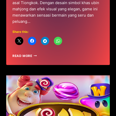
asal Tiongkok. Dengan desain simbol khas ubin
mahjong dan efek visual yang elegan, game ini
menawarkan sensasi bermain yang seru dan
peluang…
Share this:
RAHASIA
READ MORE
CHEAT
SLOT
MAHJONG
WINS
BONUS
MERAIH
JACKPOT
BESAR!