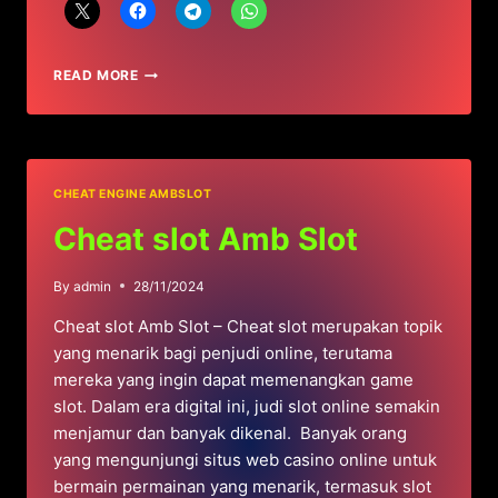
GUNAKAN
READ MORE
TEKNIK
CHEAT
INI
DAN
MENANGKAN
CHEAT ENGINE AMBSLOT
FRUIT
RAINBOW
Cheat slot Amb Slot
SETIAP
HARI!
By
admin
28/11/2024
Cheat slot Amb Slot – Cheat slot merupakan topik
yang menarik bagi penjudi online, terutama
mereka yang ingin dapat memenangkan game
slot. Dalam era digital ini, judi slot online semakin
menjamur dan banyak dikenal. Banyak orang
yang mengunjungi situs web casino online untuk
bermain permainan yang menarik, termasuk slot