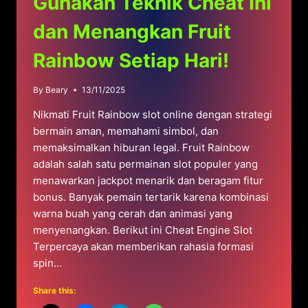
Gunakan Teknik Cheat Ini
dan Menangkan Fruit
Rainbow Setiap Hari!
By
Beary
13/11/2025
Nikmati Fruit Rainbow slot online dengan strategi
bermain aman, memahami simbol, dan
memaksimalkan hiburan legal. Fruit Rainbow
adalah salah satu permainan slot populer yang
menawarkan jackpot menarik dan beragam fitur
bonus. Banyak pemain tertarik karena kombinasi
warna buah yang cerah dan animasi yang
menyenangkan. Berikut ini Cheat Engine Slot
Terpercaya akan memberikan rahasia formasi
spin…
Share this: