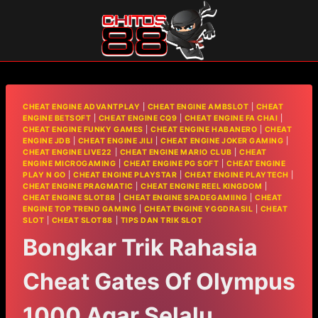
Skip
to
content
CHEAT ENGINE ADVANTPLAY
|
CHEAT ENGINE AMBSLOT
|
CHEAT
ENGINE BETSOFT
|
CHEAT ENGINE CQ9
|
CHEAT ENGINE FA CHAI
|
CHEAT ENGINE FUNKY GAMES
|
CHEAT ENGINE HABANERO
|
CHEAT
ENGINE JDB
|
CHEAT ENGINE JILI
|
CHEAT ENGINE JOKER GAMING
|
CHEAT ENGINE LIVE22
|
CHEAT ENGINE MARIO CLUB
|
CHEAT
ENGINE MICROGAMING
|
CHEAT ENGINE PG SOFT
|
CHEAT ENGINE
PLAY N GO
|
CHEAT ENGINE PLAYSTAR
|
CHEAT ENGINE PLAYTECH
|
CHEAT ENGINE PRAGMATIC
|
CHEAT ENGINE REEL KINGDOM
|
CHEAT ENGINE SLOT88
|
CHEAT ENGINE SPADEGAMIING
|
CHEAT
ENGINE TOP TREND GAMING
|
CHEAT ENGINE YGGDRASIL
|
CHEAT
SLOT
|
CHEAT SLOT88
|
TIPS DAN TRIK SLOT
Bongkar Trik Rahasia
Cheat Gates Of Olympus
1000 Agar Selalu