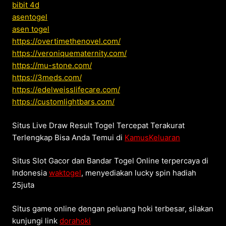
bibit 4d
asentogel
asen togel
https://overtimethenovel.com/
https://veroniquematernity.com/
https://mu-stone.com/
https://3meds.com/
https://edelweisslifecare.com/
https://customlightbars.com/
Situs Live Draw Result Togel Tercepat Terakurat
Terlengkap Bisa Anda Temui di
KamusKeluaran
Situs Slot Gacor dan Bandar Togel Online terpercaya di
Indonesia
waktogel
, menyediakan lucky spin hadiah
25juta
Situs game online dengan peluang hoki terbesar, silakan
kunjungi link
dorahoki