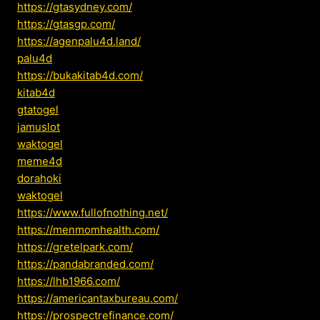
https://gtasydney.com/
https://gtasgp.com/
https://agenpalu4d.land/
palu4d
https://bukakitab4d.com/
kitab4d
gtatogel
jamuslot
waktogel
meme4d
dorahoki
waktogel
https://www.fullofnothing.net/
https://menmomhealth.com/
https://gretelpark.com/
https://pandabranded.com/
https://lhb1966.com/
https://americantaxbureau.com/
https://prospectrefinance.com/