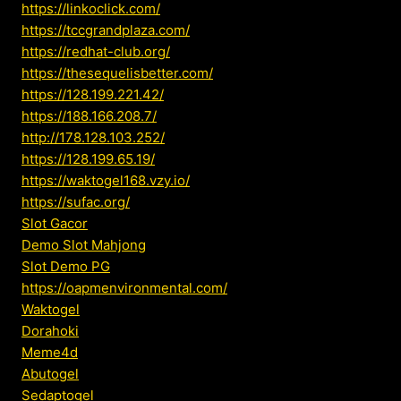
https://linkoclick.com/
https://tccgrandplaza.com/
https://redhat-club.org/
https://thesequelisbetter.com/
https://128.199.221.42/
https://188.166.208.7/
http://178.128.103.252/
https://128.199.65.19/
https://waktogel168.vzy.io/
https://sufac.org/
Slot Gacor
Demo Slot Mahjong
Slot Demo PG
https://oapmenvironmental.com/
Waktogel
Dorahoki
Meme4d
Abutogel
Sedaptogel