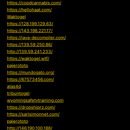
https://copdcannabis.com/
https://hellohaat.com/
Waktogel
https://128.199.129.63/
https://143.198.221.17/
https://java-decompiler.com/
https://139.59.250.86/
http://139.59.241.233/
https://waktogel.wtf/
pajerototo
https://mundogato.org/
https://67573456.com/
atas4d
tribuntogel
wyomingsafetytraining.com
https://dropshiprz.com/
https://sarlsimonnet.com/
pajerototo
http://146.190.100.186/