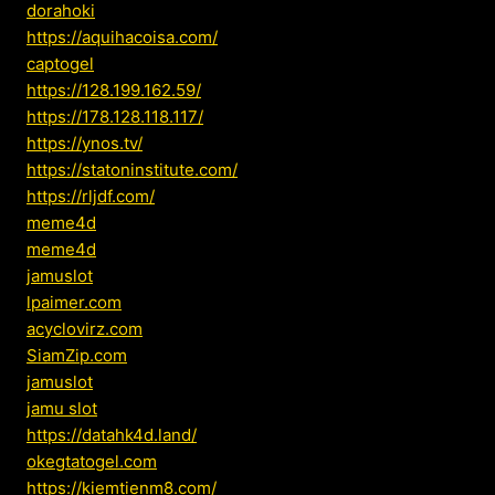
dorahoki
https://aquihacoisa.com/
captogel
https://128.199.162.59/
https://178.128.118.117/
https://ynos.tv/
https://statoninstitute.com/
https://rljdf.com/
meme4d
meme4d
jamuslot
lpaimer.com
acyclovirz.com
SiamZip.com
jamuslot
jamu slot
https://datahk4d.land/
okegtatogel.com
https://kiemtienm8.com/