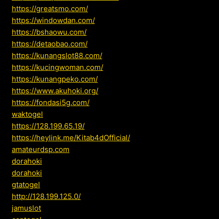
https://greatsmo.com/
https://windowdan.com/
https://bshaowu.com/
https://detaobao.com/
https://kunangslot88.com/
https://kucingwoman.com/
https://kunangpeko.com/
https://www.akuhoki.org/
https://fondasi5g.com/
waktogel
https://128.199.65.19/
https://heylink.me/Kitab4dOfficial/
amateurdsp.com
dorahoki
dorahoki
gtatogel
http://128.199.125.0/
jamuslot