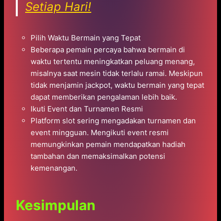
Setiap Hari!
Pilih Waktu Bermain yang Tepat
Beberapa pemain percaya bahwa bermain di
waktu tertentu meningkatkan peluang menang,
misalnya saat mesin tidak terlalu ramai. Meskipun
tidak menjamin jackpot, waktu bermain yang tepat
dapat memberikan pengalaman lebih baik.
Ikuti Event dan Turnamen Resmi
Platform slot sering mengadakan turnamen dan
event mingguan. Mengikuti event resmi
memungkinkan pemain mendapatkan hadiah
tambahan dan memaksimalkan potensi
kemenangan.
Kesimpulan