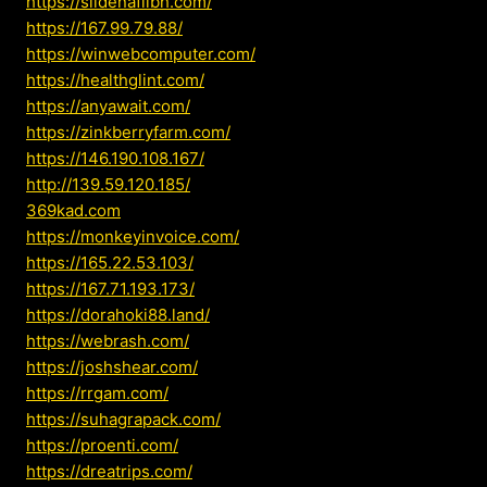
https://sildenafilbh.com/
https://167.99.79.88/
https://winwebcomputer.com/
https://healthglint.com/
https://anyawait.com/
https://zinkberryfarm.com/
https://146.190.108.167/
http://139.59.120.185/
369kad.com
https://monkeyinvoice.com/
https://165.22.53.103/
https://167.71.193.173/
https://dorahoki88.land/
https://webrash.com/
https://joshshear.com/
https://rrgam.com/
https://suhagrapack.com/
https://proenti.com/
https://dreatrips.com/