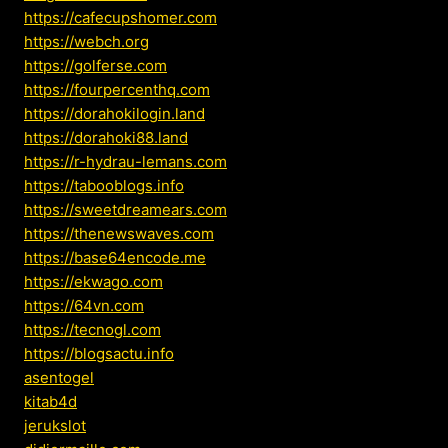
https://cafecupshomer.com
https://webch.org
https://golferse.com
https://fourpercenthq.com
https://dorahokilogin.land
https://dorahoki88.land
https://r-hydrau-lemans.com
https://tabooblogs.info
https://sweetdreamears.com
https://thenewswaves.com
https://base64encode.me
https://ekwago.com
https://64vn.com
https://tecnogl.com
https://blogsactu.info
asentogel
kitab4d
jerukslot