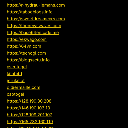
https://r-hydrau-lemans.com
https://tabooblogs.info
https://sweetdreamears.com
https://thenewswaves.com
https://base64encode.me
https://ekwago.com
https://64vn.com
https://tecnogl.com
https://blogsactu.info
asentogel
kitab4d
jerukslot
didiermaille.com
captogel
https://128.199.80.208
https://146.190.103.13
https://128.199.201.107
https://165.232.160.119