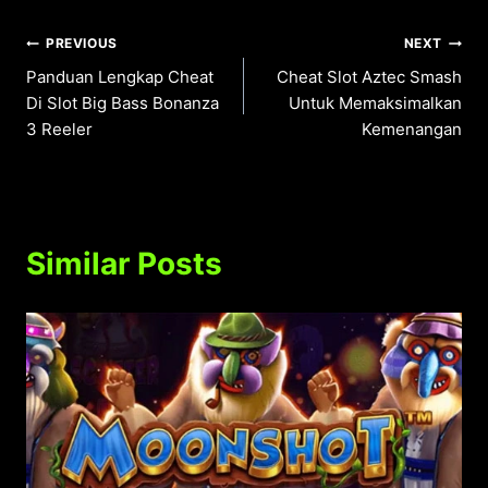
Post
PREVIOUS
NEXT
Panduan Lengkap Cheat
Cheat Slot Aztec Smash
navigation
Di Slot Big Bass Bonanza
Untuk Memaksimalkan
3 Reeler
Kemenangan
Similar Posts