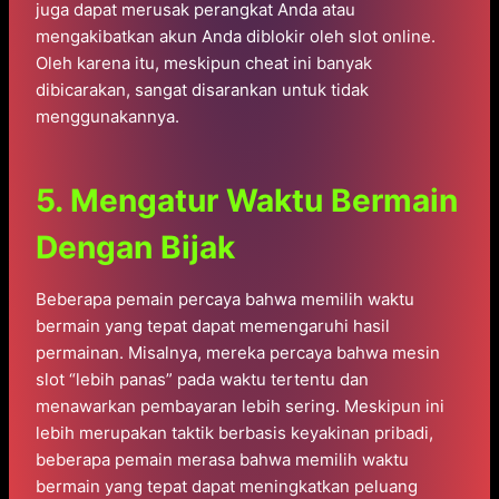
juga dapat merusak perangkat Anda atau
mengakibatkan akun Anda diblokir oleh slot online.
Oleh karena itu, meskipun cheat ini banyak
dibicarakan, sangat disarankan untuk tidak
menggunakannya.
5. Mengatur Waktu Bermain
Dengan Bijak
Beberapa pemain percaya bahwa memilih waktu
bermain yang tepat dapat memengaruhi hasil
permainan. Misalnya, mereka percaya bahwa mesin
slot “lebih panas” pada waktu tertentu dan
menawarkan pembayaran lebih sering. Meskipun ini
lebih merupakan taktik berbasis keyakinan pribadi,
beberapa pemain merasa bahwa memilih waktu
bermain yang tepat dapat meningkatkan peluang