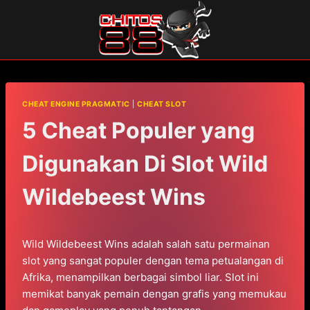
Skip
to
content
CHEAT ENGINE PRAGMATIC
|
CHEAT SLOT
5 Cheat Populer yang
Digunakan Di Slot Wild
Wildebeest Wins
Wild Wildebeest Wins adalah salah satu permainan
slot yang sangat populer dengan tema petualangan di
Afrika, menampilkan berbagai simbol liar. Slot ini
memikat banyak pemain dengan grafis yang memukau