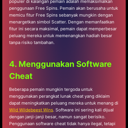
populer di kalangan pemain adalah memaksimalkan
penggunaan Free Spins. Pemain akan berusaha untuk
memicu fitur Free Spins sebanyak mungkin dengan
menargetkan simbol Scatter. Dengan memanfaatkan
fitur ini secara maksimal, pemain dapat memperbesar
peluang mereka untuk memenangkan hadiah besar
tanpa risiko tambahan.
4. Menggunakan Software
Cheat
Beberapa pemain mungkin tergoda untuk
menggunakan perangkat lunak cheat yang diklaim
dapat meningkatkan peluang mereka untuk menang di
Wild Wildebeest Wins
. Software ini sering kali dijual
dengan janji-janji besar, namun sangat berisiko.
Penggunaan software cheat tidak hanya ilegal, tetapi