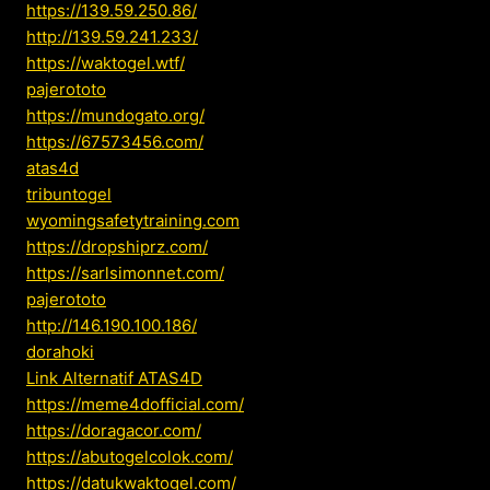
https://139.59.250.86/
http://139.59.241.233/
https://waktogel.wtf/
pajerototo
https://mundogato.org/
https://67573456.com/
atas4d
tribuntogel
wyomingsafetytraining.com
https://dropshiprz.com/
https://sarlsimonnet.com/
pajerototo
http://146.190.100.186/
dorahoki
Link Alternatif ATAS4D
https://meme4dofficial.com/
https://doragacor.com/
https://abutogelcolok.com/
https://datukwaktogel.com/