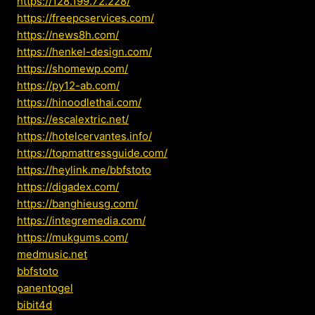
https://128.199.72.228/
https://freepcservices.com/
https://news8h.com/
https://henkel-design.com/
https://shomewp.com/
https://py12-ab.com/
https://hinoodlethai.com/
https://escalextric.net/
https://hotelcervantes.info/
https://topmattressguide.com/
https://heylink.me/bbfstoto
https://digadex.com/
https://banghieusg.com/
https://integremedia.com/
https://mukgums.com/
medmusic.net
bbfstoto
panentogel
bibit4d