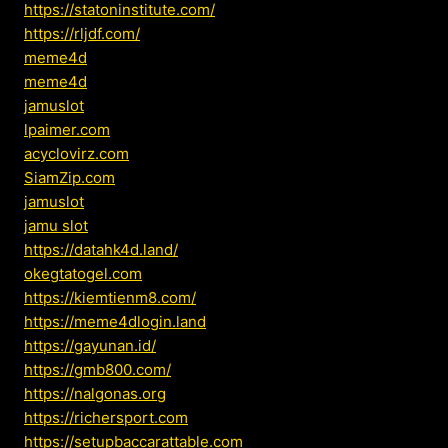
https://statoninstitute.com/
https://rljdf.com/
meme4d
meme4d
jamuslot
lpaimer.com
acyclovirz.com
SiamZip.com
jamuslot
jamu slot
https://datahk4d.land/
okegtatogel.com
https://kiemtienm8.com/
https://meme4dlogin.land
https://gayunan.id/
https://gmb800.com/
https://nalgonas.org
https://richersport.com
https://setupbaccarattable.com