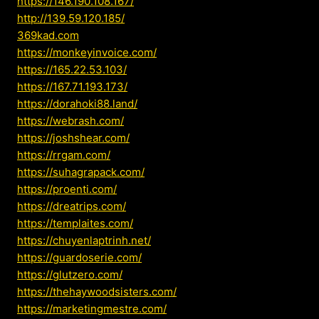
https://146.190.108.167/
http://139.59.120.185/
369kad.com
https://monkeyinvoice.com/
https://165.22.53.103/
https://167.71.193.173/
https://dorahoki88.land/
https://webrash.com/
https://joshshear.com/
https://rrgam.com/
https://suhagrapack.com/
https://proenti.com/
https://dreatrips.com/
https://templaites.com/
https://chuyenlaptrinh.net/
https://guardoserie.com/
https://glutzero.com/
https://thehaywoodsisters.com/
https://marketingmestre.com/