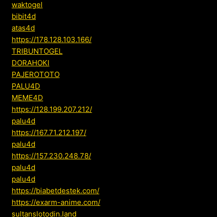
waktogel
bibit4d
atas4d
https://178.128.103.166/
TRIBUNTOGEL
DORAHOKI
PAJEROTOTO
PALU4D
MEME4D
https://128.199.207.212/
palu4d
https://167.71.212.197/
palu4d
https://157.230.248.78/
palu4d
palu4d
https://biabetdestek.com/
https://exarm-anime.com/
sultanslotodin.land