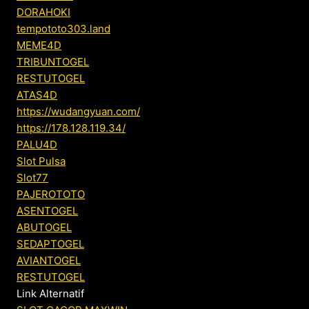
DORAHOKI
tempototo303.land
MEME4D
TRIBUNTOGEL
RESTUTOGEL
ATAS4D
https://wudangyuan.com/
https://178.128.119.34/
PALU4D
Slot Pulsa
Slot77
PAJEROTOTO
ASENTOGEL
ABUTOGEL
SEDAPTOGEL
AVIANTOGEL
RESTUTOGEL
Link Alternatif