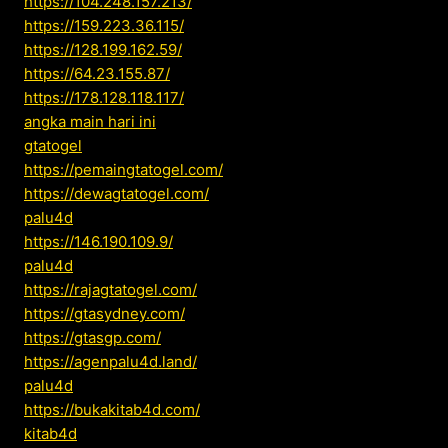
https://104.248.157.213/
https://159.223.36.115/
https://128.199.162.59/
https://64.23.155.87/
https://178.128.118.117/
angka main hari ini
gtatogel
https://pemaingtatogel.com/
https://dewagtatogel.com/
palu4d
https://146.190.109.9/
palu4d
https://rajagtatogel.com/
https://gtasydney.com/
https://gtasgp.com/
https://agenpalu4d.land/
palu4d
https://bukakitab4d.com/
kitab4d