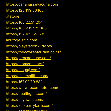
https://canariassevacuna.com
https://128.199.86.165
gtatogel
https://165.22.51.204
https://165.232.173.108
https://152.42.165.178
abutogelshio.com
https://playstation2.idv.tw/
https://thecowrestaurant.co.nz/
https://penandmuse.com/
https://momentis.net/
https://magmj.com/
https://sildenafilbh.com/
https://167.99.79.88/
https://winwebcomputer.com/
https://healthglint.com/
https://anyawait.com/
https://zinkberryfarm.com/