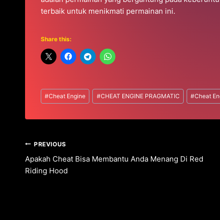
terbaik untuk menikmati permainan ini.
Share this:
Post
#
Cheat Engine
#
CHEAT ENGINE PRAGMATIC
#
Cheat En
Tags:
Post
PREVIOUS
Apakah Cheat Bisa Membantu Anda Menang Di Red
navigation
Riding Hood