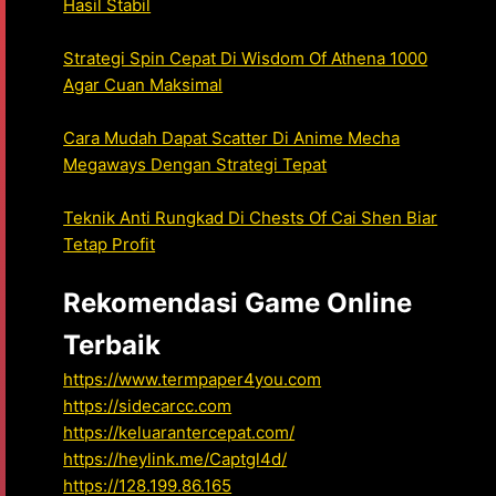
Hasil Stabil
Strategi Spin Cepat Di Wisdom Of Athena 1000
Agar Cuan Maksimal
Cara Mudah Dapat Scatter Di Anime Mecha
Megaways Dengan Strategi Tepat
Teknik Anti Rungkad Di Chests Of Cai Shen Biar
Tetap Profit
Rekomendasi Game Online
Terbaik
https://www.termpaper4you.com
https://sidecarcc.com
https://keluarantercepat.com/
https://heylink.me/Captgl4d/
https://128.199.86.165