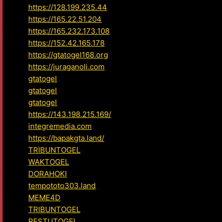
https://128.199.235.44
https://165.22.51.204
https://165.232.173.108
https://152.42.165.178
https://gtatogel168.org
https://juraganoli.com
gtatogel
gtatogel
gtatogel
https://143.198.215.169/
integremedia.com
https://bapakgta.land/
TRIBUNTOGEL
WAKTOGEL
DORAHOKI
tempototo303.land
MEME4D
TRIBUNTOGEL
RESTUTOGEL