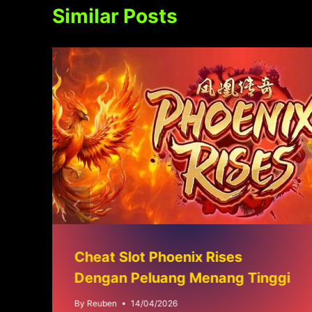
Similar Posts
Cheat Slot Phoenix Rises
Dengan Peluang Menang Tinggi
By
Reuben
14/04/2026