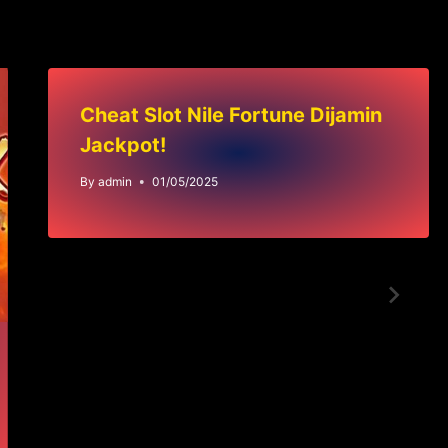
Cheat Slot Nile Fortune Dijamin
Jackpot!
By
admin
01/05/2025