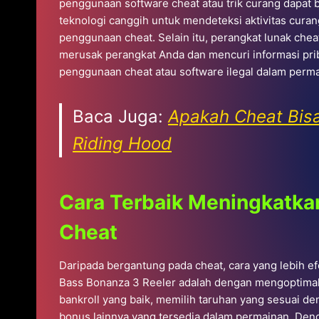
penggunaan software cheat atau trik curang dapat 
teknologi canggih untuk mendeteksi aktivitas cur
penggunaan cheat. Selain itu, perangkat lunak che
merusak perangkat Anda dan mencuri informasi prib
penggunaan cheat atau software ilegal dalam perma
Baca Juga:
Apakah Cheat Bis
Riding Hood
Cara Terbaik Meningkatk
Cheat
Daripada bergantung pada cheat, cara yang lebih e
Bass Bonanza 3 Reeler adalah dengan mengoptimal
bankroll yang baik, memilih taruhan yang sesuai d
bonus lainnya yang tersedia dalam permainan. Den