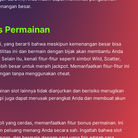
enangan besar.
as Permainan
ggi, yang berarti bahwa meskipun kemenangan besar bisa
tilitas ini dan bermain dengan bijak akan membantu Anda
ain itu, kenali fitur-fitur seperti simbol Wild, Scatter,
ih besar untuk meraih jackpot. Memanfaatkan fitur-fitur ini
ngan tanpa menggunakan cheat.
nan slot lainnya tidak dianjurkan dan berisiko merugikan
tapi juga dapat merusak perangkat Anda dan membuat akun
ll yang cerdas, memanfaatkan fitur bonus permainan. Ini
n peluang menang Anda secara sah. Ingatlah bahwa slot
gan, dan bermain dengan cara yang fair adalah cara