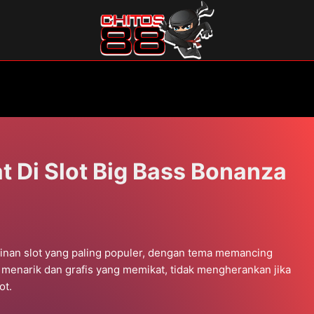
 Di Slot Big Bass Bonanza
ainan slot yang paling populer, dengan tema memancing
 menarik dan grafis yang memikat, tidak mengherankan jika
ot.