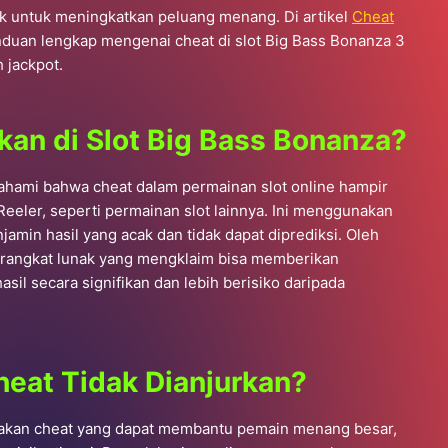
rik untuk meningkatkan peluang menang. Di artikel
Cheat
nduan lengkap mengenai cheat di slot Big Bass Bonanza 3
 jackpot.
an di Slot Big Bass Bonanza?
hami bahwa cheat dalam permainan slot online hampir
Reeler, seperti permainan slot lainnya. Ini menggunakan
in hasil yang acak dan tidak dapat diprediksi. Oleh
rangkat lunak yang mengklaim bisa memberikan
sil secara signifikan dan lebih berisiko daripada
at Tidak Dianjurkan?
iakan cheat yang dapat membantu pemain menang besar,