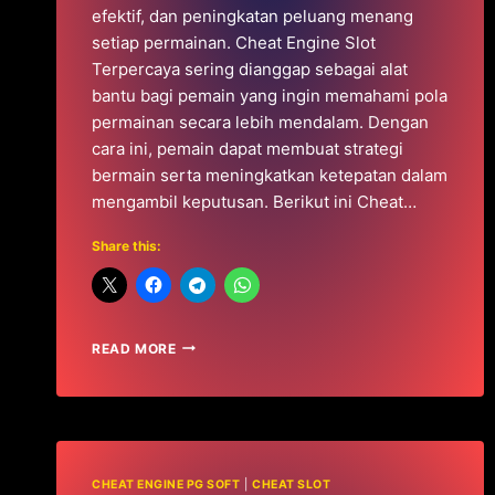
efektif, dan peningkatan peluang menang
setiap permainan. Cheat Engine Slot
Terpercaya sering dianggap sebagai alat
bantu bagi pemain yang ingin memahami pola
permainan secara lebih mendalam. Dengan
cara ini, pemain dapat membuat strategi
bermain serta meningkatkan ketepatan dalam
mengambil keputusan. Berikut ini Cheat…
Share this:
MENGENAL
READ MORE
FUNGSI
PADA
CHEAT
ENGINE
SLOT
TERPERCAYA
CHEAT ENGINE PG SOFT
|
CHEAT SLOT