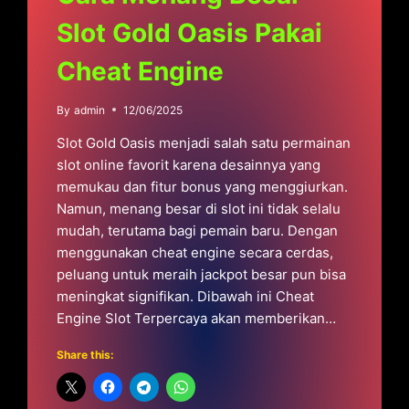
Slot Gold Oasis Pakai
Cheat Engine
By
admin
12/06/2025
Slot Gold Oasis menjadi salah satu permainan
slot online favorit karena desainnya yang
memukau dan fitur bonus yang menggiurkan.
Namun, menang besar di slot ini tidak selalu
mudah, terutama bagi pemain baru. Dengan
menggunakan cheat engine secara cerdas,
peluang untuk meraih jackpot besar pun bisa
meningkat signifikan. Dibawah ini Cheat
Engine Slot Terpercaya akan memberikan…
Share this: