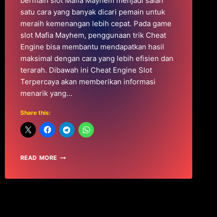
bermain slot Mafia Mayhem menjadi salah
satu cara yang banyak dicari pemain untuk
meraih kemenangan lebih cepat. Pada game
slot Mafia Mayhem, penggunaan trik Cheat
Engine bisa membantu mendapatkan hasil
maksimal dengan cara yang lebih efisien dan
terarah. Dibawah ini Cheat Engine Slot
Terpercaya akan memberikan informasi
menarik yang…
Share this:
MAIN
READ MORE
SLOT
MAFIA
MAYHEM
DENGAN
TRIK
CHEAT