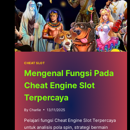
CHEAT SLOT
Mengenal Fungsi Pada
Cheat Engine Slot
Terpercaya
By
Charlie
13/11/2025
Pelajari fungsi Cheat Engine Slot Terpercaya
untuk analisis pola spin, strategi bermain