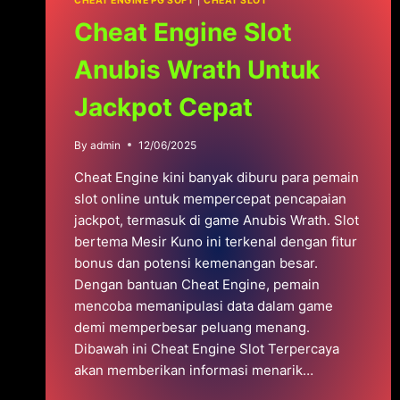
CHEAT ENGINE PG SOFT
|
CHEAT SLOT
Cheat Engine Slot
Anubis Wrath Untuk
Jackpot Cepat
By
admin
12/06/2025
Cheat Engine kini banyak diburu para pemain
slot online untuk mempercepat pencapaian
jackpot, termasuk di game Anubis Wrath. Slot
bertema Mesir Kuno ini terkenal dengan fitur
bonus dan potensi kemenangan besar.
Dengan bantuan Cheat Engine, pemain
mencoba memanipulasi data dalam game
demi memperbesar peluang menang.
Dibawah ini Cheat Engine Slot Terpercaya
akan memberikan informasi menarik…