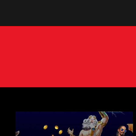
Skip
to
content