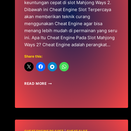
keuntungan cepat di slot Mahjong Ways 2.
Dibawah ini Cheat Engine Slot Terpercaya
akan memberikan teknik curang
menggunakan Cheat Engine agar bisa
menang lebih mudah di permainan yang seru
ini. Apa Itu Cheat Engine Pada Slot Mahjong
Ways 2? Cheat Engine adalah perangkat…
Share this:
TEKNIK
READ MORE
CURANG
SLOT
MAHJONG
WAYS
2
PAKAI
CHEAT
ENGINE