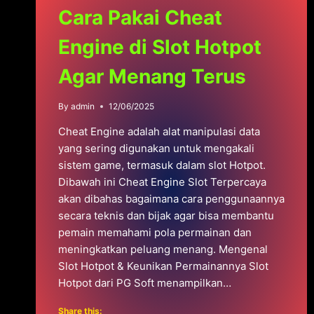
Cara Pakai Cheat
Engine di Slot Hotpot
Agar Menang Terus
By
admin
12/06/2025
Cheat Engine adalah alat manipulasi data
yang sering digunakan untuk mengakali
sistem game, termasuk dalam slot Hotpot.
Dibawah ini Cheat Engine Slot Terpercaya
akan dibahas bagaimana cara penggunaannya
secara teknis dan bijak agar bisa membantu
pemain memahami pola permainan dan
meningkatkan peluang menang. Mengenal
Slot Hotpot & Keunikan Permainannya Slot
Hotpot dari PG Soft menampilkan…
Share this: