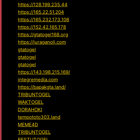
https://128.199.235.44
https://165.22.51.204
https://165.232.173.108
https://152.42.165.178
https://gtatogel168.org
https://juraganoli.com
gtatogel
gtatogel
gtatogel
https://143.198.215.169/
integremedia.com
https://bapakgta.land/
TRIBUNTOGEL
WAKTOGEL
DORAHOKI
tempototo303.land
MEME4D
TRIBUNTOGEL
RESTUTOGEL