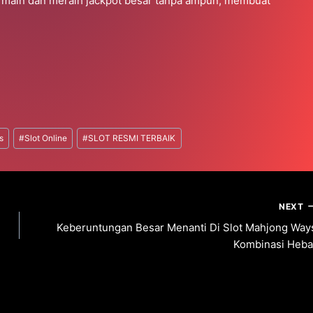
main dan meraih jackpot besar tanpa ampun, membuat
s
#
Slot Online
#
SLOT RESMI TERBAIK
NEXT
Keberuntungan Besar Menanti Di Slot Mahjong Way
Kombinasi Heba