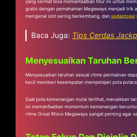
yang cermat bisa memanfaatkan fitur ini untuk m
gratis dengan pemahaman Megaways menjadi trik 
mengenai slot sering berkembang, dan
sedaptogel
Baca Juga:
Tips Cerdas Jackpo
Menyesuaikan Taruhan Be
Menyesuaikan taruhan sesuai ritme permainan dapa
kecil memberi kesempatan mempelajari pola putaran
Saat pola kemenangan mulai terlihat, menaikkan ta
ini memanfaatkan momentum kemenangan beruntun 
ritme Great Rhino Megaways sangat penting agar set
Tetap Fokus Dan Disiplin 