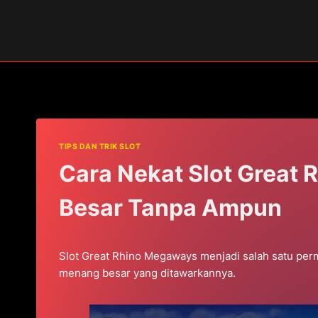
Skip
to
content
TIPS DAN TRIK SLOT
Cara Nekat Slot Great
Besar Tanpa Ampun
Slot Great Rhino Megaways menjadi salah satu per
menang besar yang ditawarkannya.