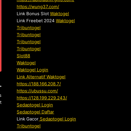
https://wung37.com/
Link Bonus Slot
Waktogel
Link Freebet 2024
Waktogel
Tribuntogel
Tribuntogel
Tribuntogel
Tribuntogel
Slot88
Waktogel
Waktogel Login
Link Alternatif Waktogel
https://188.166.208.7/
https://ubussu.com/
s
https://128.199.229.243/
t
Sedaptogel Login
Sedaptogel Daftar
Link Gacor
Sedaptogel Login
Tribuntogel