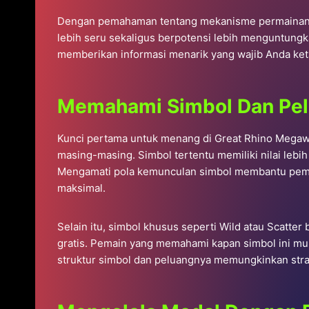
Dengan pemahaman tentang mekanisme permainan, s
lebih seru sekaligus berpotensi lebih menguntungk
memberikan informasi menarik yang wajib Anda ket
Memahami Simbol Dan Pe
Kunci pertama untuk menang di Great Rhino Megaw
masing-masing. Simbol tertentu memiliki nilai leb
Mengamati pola kemunculan simbol membantu pema
maksimal.
Selain itu, simbol khusus seperti Wild atau Scatte
gratis. Pemain yang memahami kapan simbol ini mu
struktur simbol dan peluangnya memungkinkan strate