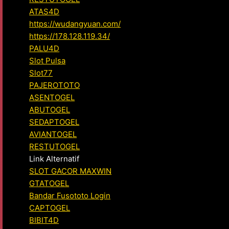
ATAS4D
https://wudangyuan.com/
https://178.128.119.34/
PALU4D
Slot Pulsa
Slot77
PAJEROTOTO
ASENTOGEL
ABUTOGEL
SEDAPTOGEL
AVIANTOGEL
RESTUTOGEL
Link Alternatif
SLOT GACOR MAXWIN
GTATOGEL
Bandar Fusototo Login
CAPTOGEL
BIBIT4D