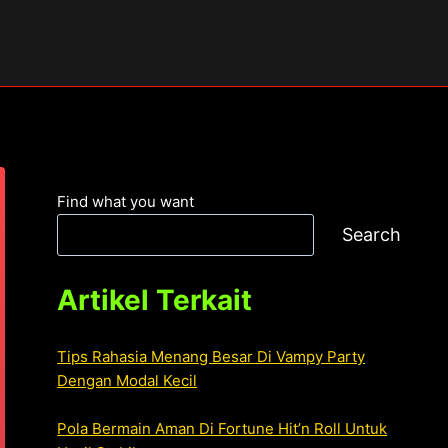
Find what you want
Search
Artikel Terkait
Tips Rahasia Menang Besar Di Vampy Party
Dengan Modal Kecil
Pola Bermain Aman Di Fortune Hit’n Roll Untuk