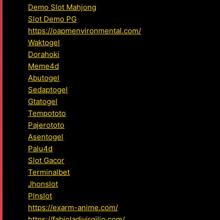
Demo Slot Mahjong
Slot Demo PG
https://oapmenvironmental.com/
Waktogel
Dorahoki
Meme4d
Abutogel
Sedaptogel
Gtatogel
Tempototo
Pajerototo
Asentogel
Palu4d
Slot Gacor
Terminalbet
Jhonslot
Plnslot
https://exarm-anime.com/
https://fabioladivirgilio.com/