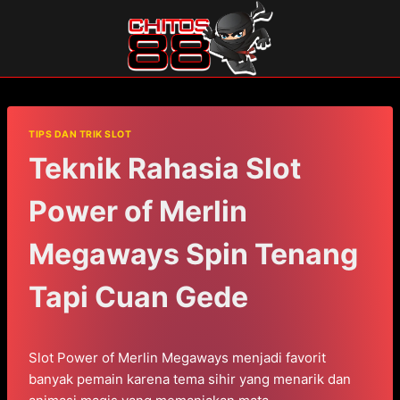
Skip
to
content
TIPS DAN TRIK SLOT
Teknik Rahasia Slot
Power of Merlin
Megaways Spin Tenang
Tapi Cuan Gede
Slot Power of Merlin Megaways menjadi favorit
banyak pemain karena tema sihir yang menarik dan