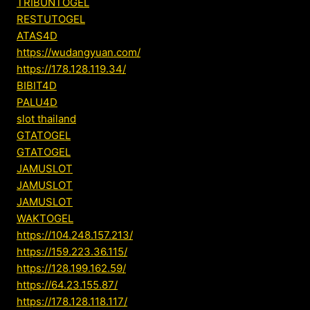
TRIBUNTOGEL
RESTUTOGEL
ATAS4D
https://wudangyuan.com/
https://178.128.119.34/
BIBIT4D
PALU4D
slot thailand
GTATOGEL
GTATOGEL
JAMUSLOT
JAMUSLOT
JAMUSLOT
WAKTOGEL
https://104.248.157.213/
https://159.223.36.115/
https://128.199.162.59/
https://64.23.155.87/
https://178.128.118.117/