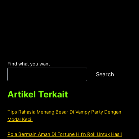
Find what you want
Search
Artikel Terkait
Tips Rahasia Menang Besar Di Vampy Party Dengan
Modal Kecil
Pola Bermain Aman Di Fortune Hit’n Roll Untuk Hasil