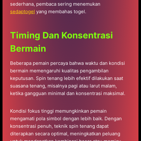
sederhana, pembaca sering menemukan
sedaptogel
yang membahas togel.
Timing Dan Konsentrasi
Bermain
Beberapa pemain percaya bahwa waktu dan kondisi
bermain memengaruhi kualitas pengambilan
keputusan. Spin tenang lebih efektif dilakukan saat
suasana tenang, misalnya pagi atau larut malam,
ketika gangguan minimal dan konsentrasi maksimal.
Kondisi fokus tinggi memungkinkan pemain
mengamati pola simbol dengan lebih baik. Dengan
konsentrasi penuh, teknik spin tenang dapat
diterapkan secara optimal, meningkatkan peluang