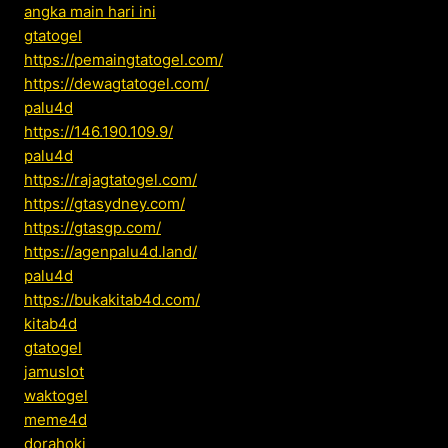
angka main hari ini
gtatogel
https://pemaingtatogel.com/
https://dewagtatogel.com/
palu4d
https://146.190.109.9/
palu4d
https://rajagtatogel.com/
https://gtasydney.com/
https://gtasgp.com/
https://agenpalu4d.land/
palu4d
https://bukakitab4d.com/
kitab4d
gtatogel
jamuslot
waktogel
meme4d
dorahoki