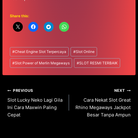
Share this:
Post
#
Cheat Engine Slot Terpercaya
#
Slot Online
Tags:
#
Slot Power of Merlin Megaways
#
SLOT RESMI TERBAIK
Post
PREVIOUS
NEXT
Slot Lucky Neko Lagi Gila
Cara Nekat Slot Great
navigation
Ini Cara Maxwin Paling
Rhino Megaways Jackpot
Cepat
Besar Tanpa Ampun