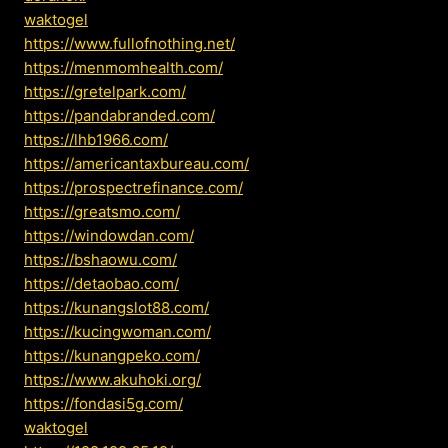
waktogel
https://www.fullofnothing.net/
https://menmomhealth.com/
https://gretelpark.com/
https://pandabranded.com/
https://lhb1966.com/
https://americantaxbureau.com/
https://prospectrefinance.com/
https://greatsmo.com/
https://windowdan.com/
https://bshaowu.com/
https://detaobao.com/
https://kunangslot88.com/
https://kucingwoman.com/
https://kunangpeko.com/
https://www.akuhoki.org/
https://fondasi5g.com/
waktogel