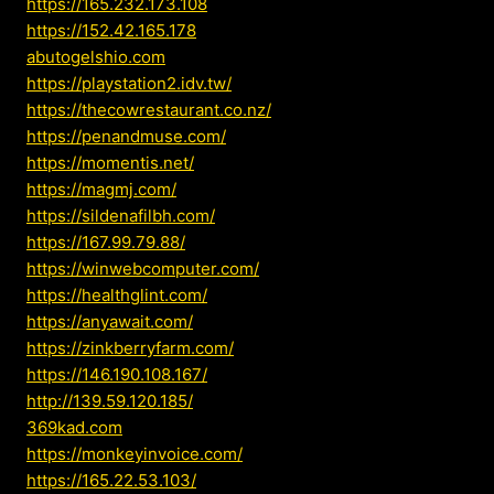
https://165.232.173.108
https://152.42.165.178
abutogelshio.com
https://playstation2.idv.tw/
https://thecowrestaurant.co.nz/
https://penandmuse.com/
https://momentis.net/
https://magmj.com/
https://sildenafilbh.com/
https://167.99.79.88/
https://winwebcomputer.com/
https://healthglint.com/
https://anyawait.com/
https://zinkberryfarm.com/
https://146.190.108.167/
http://139.59.120.185/
369kad.com
https://monkeyinvoice.com/
https://165.22.53.103/