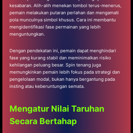
kesabaran. Alih-alih menekan tombol terus-menerus,
pemain melakukan putaran perlahan dan mengamati
pola munculnya simbol khusus. Cara ini membantu
mengidentifikasi fase permainan yang lebih
menguntungkan.
Dengan pendekatan ini, pemain dapat menghindari
fase yang kurang stabil dan meminimalkan risiko
kehilangan peluang besar. Spin tenang juga
memungkinkan pemain lebih fokus pada strategi dan
pengelolaan modal, bukan hanya bergantung pada
insting atau keberuntungan semata.
Mengatur Nilai Taruhan
Secara Bertahap