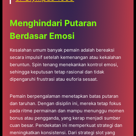
Menghindari Putaran
Berdasar Emosi
Kesalahan umum banyak pemain adalah bereaksi
secara impulsif setelah kemenangan atau kekalahan
beruntun. Spin tenang menekankan kontrol emosi,
sehingga keputusan tetap rasional dan tidak
dipengaruhi frustrasi atau euforia sesaat.
Pemain berpengalaman menetapkan batas putaran
dan taruhan. Dengan disiplin ini, mereka tetap fokus
pada ritme permainan dan mampu menunggu momen
bonus atau pengganda, yang kerap menjadi sumber
cuan besar. Pendekatan ini memperkuat strategi dan
meningkatkan konsistensi. Dari strategi slot yang