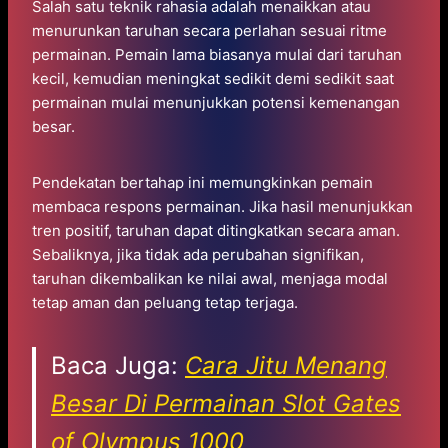
Salah satu teknik rahasia adalah menaikkan atau
menurunkan taruhan secara perlahan sesuai ritme
permainan. Pemain lama biasanya mulai dari taruhan
kecil, kemudian meningkat sedikit demi sedikit saat
permainan mulai menunjukkan potensi kemenangan
besar.
Pendekatan bertahap ini memungkinkan pemain
membaca respons permainan. Jika hasil menunjukkan
tren positif, taruhan dapat ditingkatkan secara aman.
Sebaliknya, jika tidak ada perubahan signifikan,
taruhan dikembalikan ke nilai awal, menjaga modal
tetap aman dan peluang tetap terjaga.
Baca Juga:
Cara Jitu Menang
Besar Di Permainan Slot Gates
of Olympus 1000