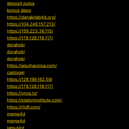
deposit pulsa
bonus depo
https://danakitab4d.org/
https://104.248.157.213/
https://159.223.36.115/
https://178.128.118.117/
dorahoki
dorahoki
dorahoki
https://aquihacoisa.com/
captogel
https://128.199.162.59/
https://178.128.118.117/
https://ynos.tv/
https://statoninstitute.com/
https://rljdf.com/
meme4d
meme4d
jamuslot