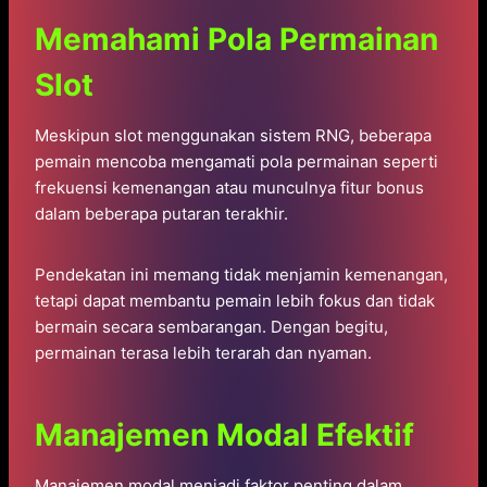
Memahami Pola Permainan
Slot
Meskipun slot menggunakan sistem RNG, beberapa
pemain mencoba mengamati pola permainan seperti
frekuensi kemenangan atau munculnya fitur bonus
dalam beberapa putaran terakhir.
Pendekatan ini memang tidak menjamin kemenangan,
tetapi dapat membantu pemain lebih fokus dan tidak
bermain secara sembarangan. Dengan begitu,
permainan terasa lebih terarah dan nyaman.
Manajemen Modal Efektif
Manajemen modal menjadi faktor penting dalam