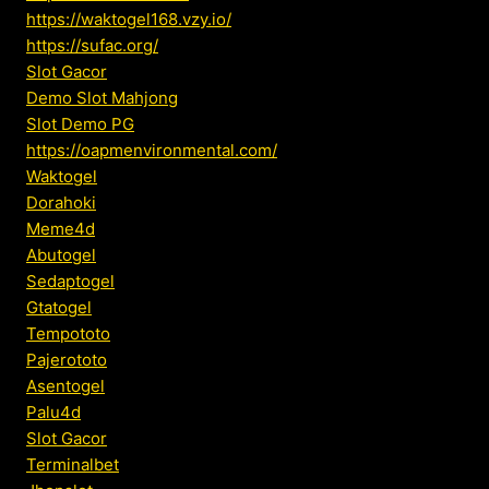
https://waktogel168.vzy.io/
https://sufac.org/
Slot Gacor
Demo Slot Mahjong
Slot Demo PG
https://oapmenvironmental.com/
Waktogel
Dorahoki
Meme4d
Abutogel
Sedaptogel
Gtatogel
Tempototo
Pajerototo
Asentogel
Palu4d
Slot Gacor
Terminalbet