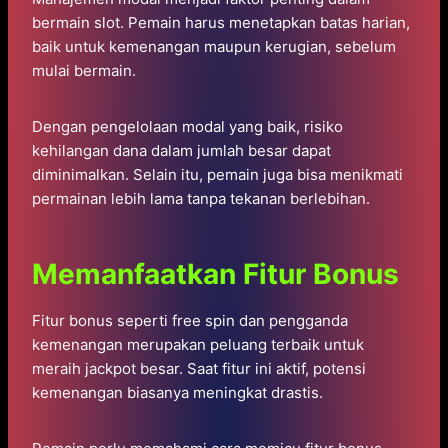
bermain slot. Pemain harus menetapkan batas harian,
baik untuk kemenangan maupun kerugian, sebelum
mulai bermain.
Dengan pengelolaan modal yang baik, risiko
kehilangan dana dalam jumlah besar dapat
diminimalkan. Selain itu, pemain juga bisa menikmati
permainan lebih lama tanpa tekanan berlebihan.
Memanfaatkan Fitur Bonus
Fitur bonus seperti free spin dan pengganda
kemenangan merupakan peluang terbaik untuk
meraih jackpot besar. Saat fitur ini aktif, potensi
kemenangan biasanya meningkat drastis.