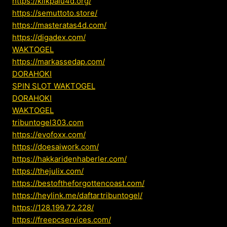
https://klikpalu4d.org/
https://semuttoto.store/
https://masteratas4d.com/
https://digadex.com/
WAKTOGEL
https://markassedap.com/
DORAHOKI
SPIN SLOT WAKTOGEL
DORAHOKI
WAKTOGEL
tribuntogel303.com
https://evofoxx.com/
https://doesaiwork.com/
https://hakkaridenhaberler.com/
https://thejulix.com/
https://bestoftheforgottencoast.com/
https://heylink.me/daftartribuntogel/
https://128.199.72.228/
https://freepcservices.com/