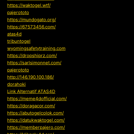
https://waktogel.wtf/
pajerototo
https://mundogato.org/
https://67573456.com/
atas4d
tribuntogel
wyomingsafetytraining.com
https://dropshiprz.com/
https://sarlsimonnet.com/
pajerototo
http://146.190.100.186/
dorahoki
Link Alternatif ATAS4D
https://meme4dofficial.com/
https://doragacor.com/
https://abutogelcolok.com/
https://datukwaktogel.com/
https://memberpajero.com/