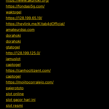
https://www.akuhoki.org/
https://fondasi5g.com/
waktogel
https://128.199.65.19/
https://heylink.me/Kitab4dOfficial/
amateurdsp.com
dorahoki
dorahoki
gtatogel
http://128.199.125.0/
jamuslot
captogel
https://canhocitizent.com/
captogel
https://mojitocorralejo.com/
pajerototo
slot online
slot gacor hari ini
slot resmi