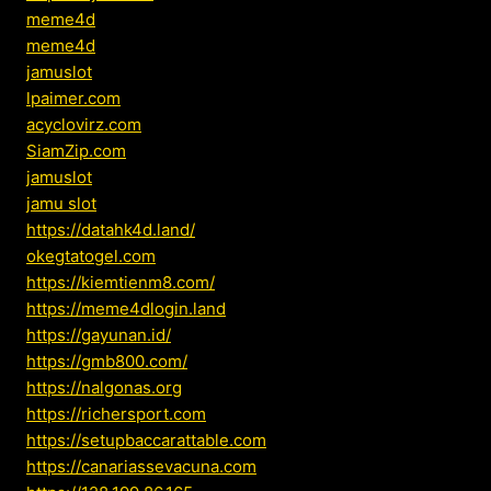
meme4d
meme4d
jamuslot
lpaimer.com
acyclovirz.com
SiamZip.com
jamuslot
jamu slot
https://datahk4d.land/
okegtatogel.com
https://kiemtienm8.com/
https://meme4dlogin.land
https://gayunan.id/
https://gmb800.com/
https://nalgonas.org
https://richersport.com
https://setupbaccarattable.com
https://canariassevacuna.com