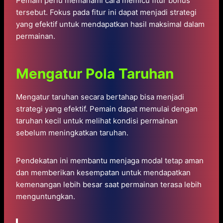
Pemain perlu memahami cara memicu fitur bonus
tersebut. Fokus pada fitur ini dapat menjadi strategi
yang efektif untuk mendapatkan hasil maksimal dalam
permainan.
Mengatur Pola Taruhan
Mengatur taruhan secara bertahap bisa menjadi
strategi yang efektif. Pemain dapat memulai dengan
taruhan kecil untuk melihat kondisi permainan
sebelum meningkatkan taruhan.
Pendekatan ini membantu menjaga modal tetap aman
dan memberikan kesempatan untuk mendapatkan
kemenangan lebih besar saat permainan terasa lebih
menguntungkan.