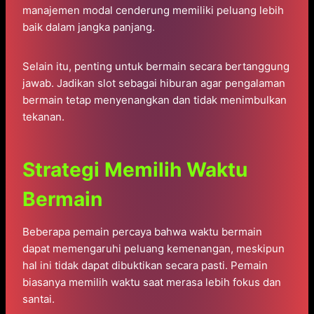
manajemen modal cenderung memiliki peluang lebih
baik dalam jangka panjang.
Selain itu, penting untuk bermain secara bertanggung
jawab. Jadikan slot sebagai hiburan agar pengalaman
bermain tetap menyenangkan dan tidak menimbulkan
tekanan.
Strategi Memilih Waktu
Bermain
Beberapa pemain percaya bahwa waktu bermain
dapat memengaruhi peluang kemenangan, meskipun
hal ini tidak dapat dibuktikan secara pasti. Pemain
biasanya memilih waktu saat merasa lebih fokus dan
santai.