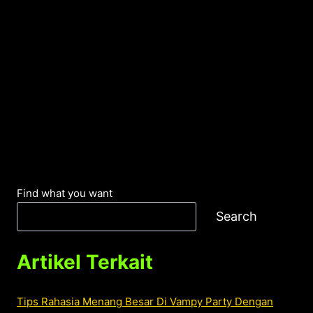
Find what you want
Search
Artikel Terkait
Tips Rahasia Menang Besar Di Vampy Party Dengan