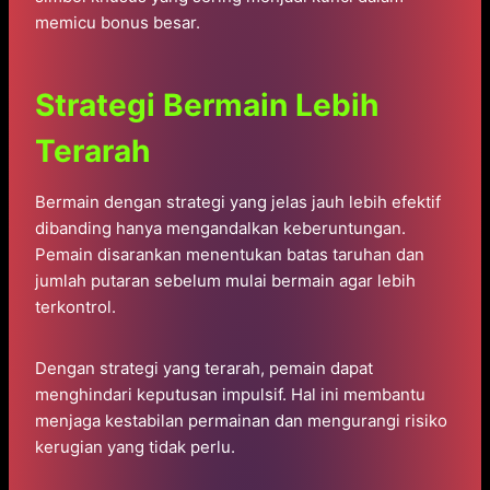
memicu bonus besar.
Strategi Bermain Lebih
Terarah
Bermain dengan strategi yang jelas jauh lebih efektif
dibanding hanya mengandalkan keberuntungan.
Pemain disarankan menentukan batas taruhan dan
jumlah putaran sebelum mulai bermain agar lebih
terkontrol.
Dengan strategi yang terarah, pemain dapat
menghindari keputusan impulsif. Hal ini membantu
menjaga kestabilan permainan dan mengurangi risiko
kerugian yang tidak perlu.