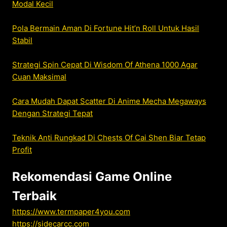
Modal Kecil
Pola Bermain Aman Di Fortune Hit’n Roll Untuk Hasil
Stabil
Strategi Spin Cepat Di Wisdom Of Athena 1000 Agar
Cuan Maksimal
Cara Mudah Dapat Scatter Di Anime Mecha Megaways
Dengan Strategi Tepat
Teknik Anti Rungkad Di Chests Of Cai Shen Biar Tetap
Profit
Rekomendasi Game Online
Terbaik
https://www.termpaper4you.com
https://sidecarcc.com