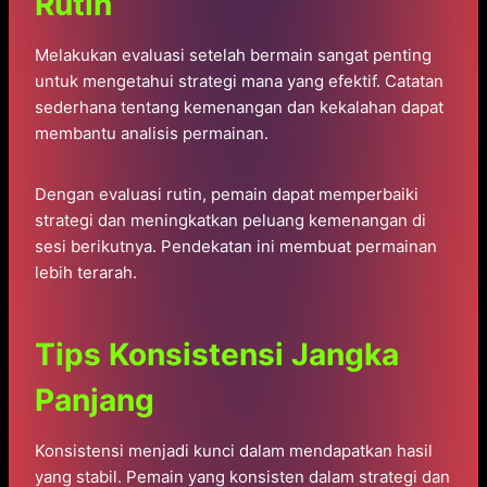
Rutin
Melakukan evaluasi setelah bermain sangat penting
untuk mengetahui strategi mana yang efektif. Catatan
sederhana tentang kemenangan dan kekalahan dapat
membantu analisis permainan.
Dengan evaluasi rutin, pemain dapat memperbaiki
strategi dan meningkatkan peluang kemenangan di
sesi berikutnya. Pendekatan ini membuat permainan
lebih terarah.
Tips Konsistensi Jangka
Panjang
Konsistensi menjadi kunci dalam mendapatkan hasil
yang stabil. Pemain yang konsisten dalam strategi dan