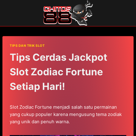
Skip
to
content
TIPS DAN TRIK SLOT
Tips Cerdas Jackpot
Slot Zodiac Fortune
Setiap Hari!
Slot Zodiac Fortune menjadi salah satu permainan
yang cukup populer karena mengusung tema zodiak
yang unik dan penuh warna.