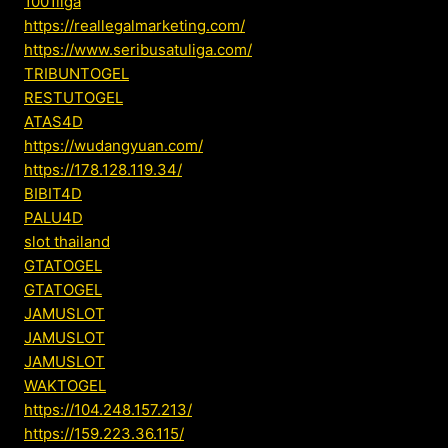
1001liga
https://reallegalmarketing.com/
https://www.seribusatuliga.com/
TRIBUNTOGEL
RESTUTOGEL
ATAS4D
https://wudangyuan.com/
https://178.128.119.34/
BIBIT4D
PALU4D
slot thailand
GTATOGEL
GTATOGEL
JAMUSLOT
JAMUSLOT
JAMUSLOT
WAKTOGEL
https://104.248.157.213/
https://159.223.36.115/