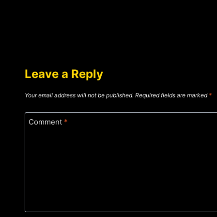
Leave a Reply
Your email address will not be published.
Required fields are marked
*
Comment
*