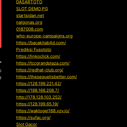
DASARTOTO
SLOT DEMO PG
startsidan.net
nalgonas.org
0187008.com
who-europe-campaigns.org
https://bacakitab4d.com/
Prediksi Fusototo
https://linkoclick.com/
https://tccgrandplaza.com/
https://redhat-club.org/
i
https://thesequelisbetter.com/
z
https://128.199.221.42/
https://188.166.208.7/
http://178.128.103.252/
https://128.199.65.19/
https://waktogel168.vzy.io/
https://sufac.org/
Slot Gacor