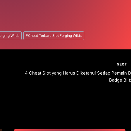
orging Wilds
#
Cheat Terbaru Slot Forging Wilds
NEXT
4 Cheat Slot yang Harus Diketahui Setiap Pemain D
Badge Blit