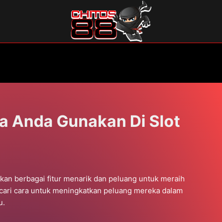
a Anda Gunakan Di Slot
kan berbagai fitur menarik dan peluang untuk meraih
ari cara untuk meningkatkan peluang mereka dalam
u.