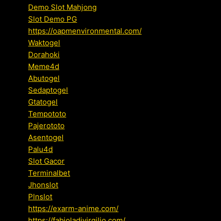
Demo Slot Mahjong
Cheat Slot V Power
Slot Demo PG
https://oapmenvironmental.com/
By
admin
11/07/2023
Waktogel
Dorahoki
Meme4d
Abutogel
Sedaptogel
Gtatogel
Tempototo
Pajerototo
Asentogel
Palu4d
Slot Gacor
Terminalbet
Jhonslot
Plnslot
https://exarm-anime.com/
https://fabioladivirgilio.com/