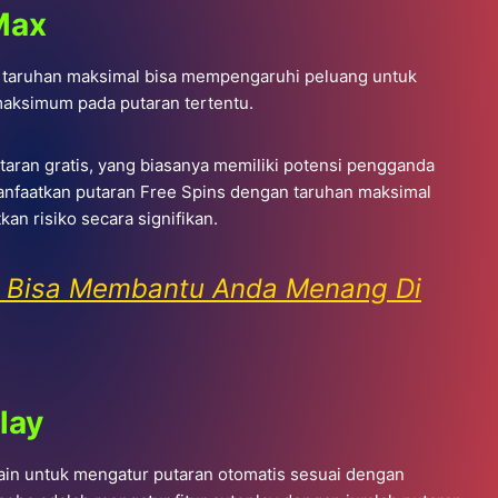
Max
s, taruhan maksimal bisa mempengaruhi peluang untuk
maksimum pada putaran tertentu.
ran gratis, yang biasanya memiliki potensi pengganda
anfaatkan putaran Free Spins dengan taruhan maksimal
n risiko secara signifikan.
g Bisa Membantu Anda Menang Di
lay
n untuk mengatur putaran otomatis sesuai dengan