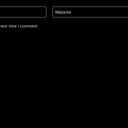
Website
 next time I comment.