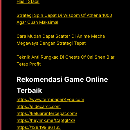
Hasil Stabil
Strategi Spin Cepat Di Wisdom Of Athena 1000
Agar Cuan Maksimal
Cara Mudah Dapat Scatter Di Anime Mecha
Megaways Dengan Strategi Tepat
Teknik Anti Rungkad Di Chests Of Cai Shen Biar
Tetap Profit
Rekomendasi Game Online
Terbaik
https://www.termpaper4you.com
https://sidecarcc.com
https://keluarantercepat.com/
https://heylink.me/Captgl4d/
https://128.199.86.165