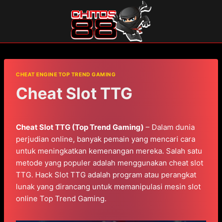
Skip
to
content
CHEAT ENGINE TOP TREND GAMING
Cheat Slot TTG
Cheat Slot TTG (Top Trend Gaming)
–
Dalam dunia
perjudian online, banyak pemain yang mencari cara
untuk meningkatkan kemenangan mereka. Salah satu
metode yang populer adalah menggunakan cheat slot
TTG. Hack Slot TTG adalah program atau perangkat
lunak yang dirancang untuk memanipulasi mesin slot
online Top Trend Gaming.