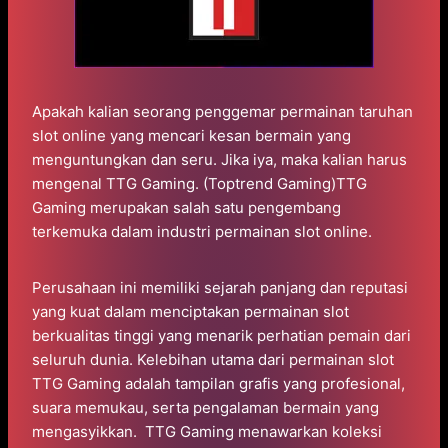
Apakah kalian seorang penggemar permainan taruhan
slot online yang mencari kesan bermain yang
menguntungkan dan seru. Jika iya, maka kalian harus
mengenal TTG Gaming. (Toptrend Gaming)TTG
Gaming merupakan salah satu pengembang
terkemuka dalam industri permainan slot online.
Perusahaan ini memiliki sejarah panjang dan reputasi
yang kuat dalam menciptakan permainan slot
berkualitas tinggi yang menarik perhatian pemain dari
seluruh dunia. Kelebihan utama dari permainan slot
TTG Gaming adalah tampilan grafis yang profesional,
suara memukau, serta pengalaman bermain yang
mengasyikkan. TTG Gaming menawarkan koleksi