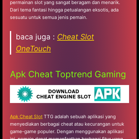
permainan slot yang sangat beragam dan menarik.
Dari tema fantasi hingga petualangan eksotis, ada
sesuatu untuk semua jenis pemain.
baca juga :
Cheat Slot
OneTouch
Apk Cheat Toptrend Gaming
Apk Cheat Slot
TTG adalah sebuah aplikasi yang
menyediakan berbagai cheat atau kecurangan untuk
game-game populer. Dengan menggunakan aplikasi
ini, pemain dapat memanfaatkan berbagai fitur yang