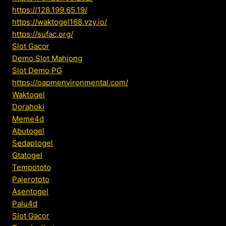
https://128.199.65.19/
https://waktogel168.vzy.io/
https://sufac.org/
Slot Gacor
Demo Slot Mahjong
Slot Demo PG
https://oapmenvironmental.com/
Waktogel
Dorahoki
Meme4d
Abutogel
Sedaptogel
Gtatogel
Tempototo
Pajerototo
Asentogel
Palu4d
Slot Gacor