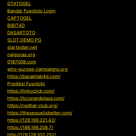
GTATOGEL
Bandar Fusototo Login
CAPTOGEL
BIBIT4D
DASARTOTO
SLOT DEMO PG
startsidan.net
nalgonas.org
0187008.com
who-europe-campaigns.org
https://bacakitab4d.com/
Prediksi Fusototo
https://linkoclick.com/
https://tccgrandplaza.com/
https://redhat-club.org/
https://thesequelisbetter.com/
https://128.199.221.42/
https://188.166.208.7/
http://178.128.103.252/