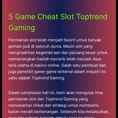
5 Game Cheat Slot Toptrend
Gaming
Permainan slot telah menjadi favorit untuk banyak
pemain judi di seluruh dunia. Mesin slot yang
menghadirkan kegembiraan dan peluang besar untuk
memenangkan hadiah menarik telah menjadi daya
tarik utama di kasino online. Salah satu pembuat dan
juga penerbit game-game terkenal dalam industri ini
yaitu adalah Toptrend Gaming.
Dalam penjelasan kali ini, kami akan mengulas lima
permainan slot dari Toptrend Gaming yang
menawarkan cheat dan strategi untuk membantu
kalian meraih kemenangan. Sebelum kita melanjutkan,
mari kita pahami terlebih dahulu konsep dasar