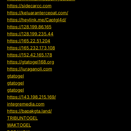
https://sidecarcc.com
https://keluarantercepat.com/
https://heylink.me/Captgl4d/
https://128.199.86.165
https://128.199.235.44
https://165.22.51.204
https://165.232.173.108
https://152.42.165.178
https://gtatogel168.org
https://juraganoli.com
gtatogel
gtatogel
gtatogel
https://143.198.215.169/
integremedia.com
https://bapakgta.land/
TRIBUNTOGEL
WAKTOGEL