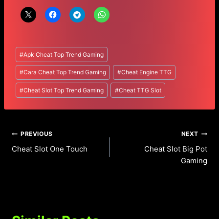
Post
#
Apk Cheat Top Trend Gaming
Tags:
#
Cara Cheat Top Trend Gaming
#
Cheat Engine TTG
#
Cheat Slot Top Trend Gaming
#
Cheat TTG Slot
Post
PREVIOUS
NEXT
Cheat Slot One Touch
Cheat Slot Big Pot
navigation
Gaming