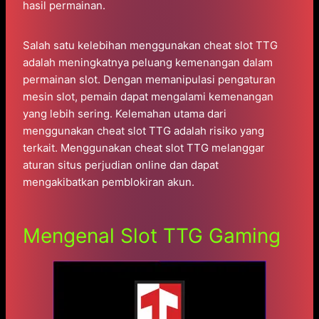
hasil permainan.
Salah satu kelebihan menggunakan cheat slot TTG
adalah meningkatnya peluang kemenangan dalam
permainan slot. Dengan memanipulasi pengaturan
mesin slot, pemain dapat mengalami kemenangan
yang lebih sering. Kelemahan utama dari
menggunakan cheat slot TTG adalah risiko yang
terkait. Menggunakan cheat slot TTG melanggar
aturan situs perjudian online dan dapat
mengakibatkan pemblokiran akun.
Mengenal Slot TTG Gaming