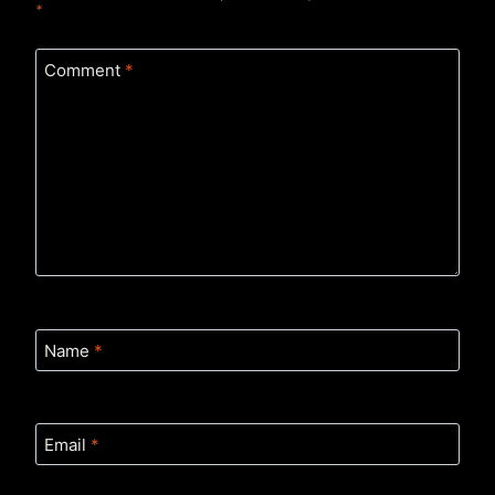
*
Comment
*
Name
*
Email
*