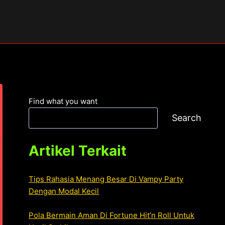
Find what you want
Search
Artikel Terkait
Tips Rahasia Menang Besar Di Vampy Party
Dengan Modal Kecil
Pola Bermain Aman Di Fortune Hit’n Roll Untuk