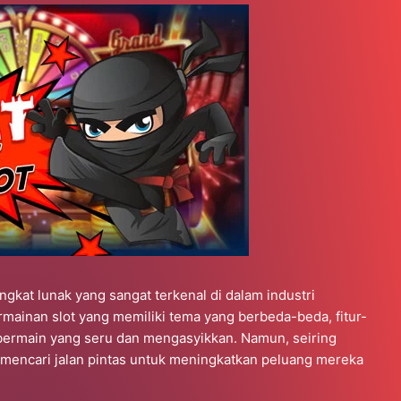
at lunak yang sangat terkenal di dalam industri
mainan slot yang memiliki tema yang berbeda-beda, fitur-
bermain yang seru dan mengasyikkan. Namun, seiring
mencari jalan pintas untuk meningkatkan peluang mereka