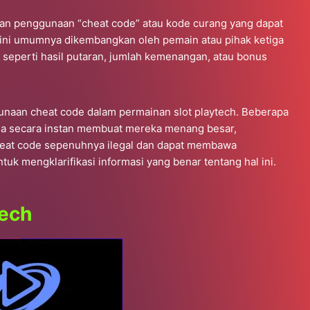
kan penggunaan “cheat code” atau kode curang yang dapat
 ini umumnya dikembangkan oleh pemain atau pihak ketiga
seperti hasil putaran, jumlah kemenangan, atau bonus
naan cheat code dalam permainan slot playtech. Beberapa
isa secara instan membuat mereka menang besar,
heat code sepenuhnya ilegal dan dapat membawa
k mengklarifikasi informasi yang benar tentang hal ini.
tech