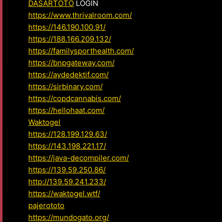
DASARTOTO
LOGIN
https://www.thrivalroom.com/
https://146.190.100.91/
https://188.166.209.132/
https://familysporthealth.com/
https://bnpgateway.com/
https://aydedektif.com/
https://sirbinary.com/
https://copdcannabis.com/
https://hellohaat.com/
Waktogel
https://128.199.129.63/
https://143.198.221.17/
https://java-decompiler.com/
https://139.59.250.86/
http://139.59.241.233/
https://waktogel.wtf/
pajerototo
https://mundogato.org/