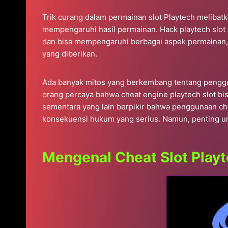
Trik curang dalam permainan slot Playtech melibat
mempengaruhi hasil permainan. Hack playtech slot
dan bisa mempengaruhi berbagai aspek permainan, 
yang diberikan.
Ada banyak mitos yang berkembang tentang penggu
orang percaya bahwa cheat engine playtech slot b
sementara yang lain berpikir bahwa penggunaan c
konsekuensi hukum yang serius. Namun, penting untu
Mengenal Cheat Slot Play