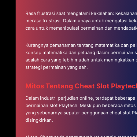
Rasa frustrasi saat mengalami kekalahan: Kekalah
merasa frustrasi. Dalam upaya untuk mengatasi k
cara untuk memanipulasi permainan dan mendapat
Kurangnya pemahaman tentang matematika dan pe
konsep matematika dan peluang dalam permainan s
adalah cara yang lebih mudah untuk meningkatkan
strategi permainan yang sah.
Mitos Tentang Cheat Slot Playtec
Dalam industri perjudian online, terdapat bebera
permainan slot Playtech. Meskipun beberapa mitos 
yang sebenarnya seputar penggunaan cheat slot Pl
disingkirkan.