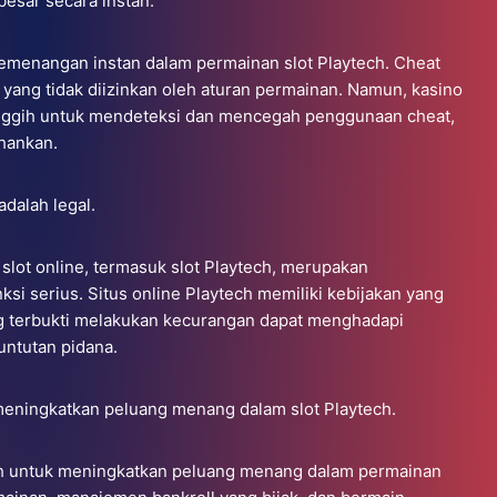
esar secara instan.
kemenangan instan dalam permainan slot Playtech. Cheat
l yang tidak diizinkan oleh aturan permainan. Namun, kasino
anggih untuk mendeteksi dan mencegah penggunaan cheat,
hankan.
dalah legal.
lot online, termasuk slot Playtech, merupakan
i serius. Situs online Playtech memiliki kebijakan yang
g terbukti melakukan kecurangan dapat menghadapi
untutan pidana.
meningkatkan peluang menang dalam slot Playtech.
sah untuk meningkatkan peluang menang dalam permainan