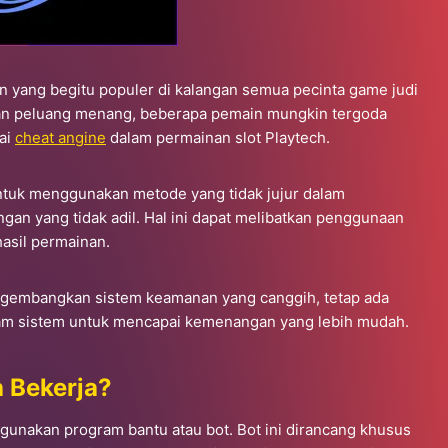
an yang begitu populer di kalangan semua pecinta game judi
kan peluang menang, beberapa pemain mungkin tergoda
ai
cheat angine
dalam permainan slot Playtech.
ntuk menggunakan metode yang tidak jujur dalam
an yang tidak adil. Hal ini dapat melibatkan penggunaan
hasil permainan.
ngembangkan sistem keamanan yang canggih, tetap ada
am sistem untuk mencapai kemenangan yang lebih mudah.
 Bekerja?
gunakan program bantu atau bot. Bot ini dirancang khusus