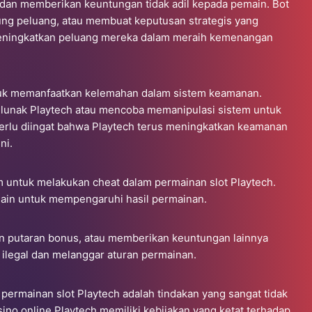
 dan memberikan keuntungan tidak adil kepada pemain. Bot
ng peluang, atau membuat keputusan strategis yang
meningkatkan peluang mereka dalam meraih kemenangan
ntuk memanfaatkan kelemahan dalam sistem keamanan.
 lunak Playtech atau mencoba memanipulasi sistem untuk
erlu diingat bahwa Playtech terus meningkatkan keamanan
ni.
untuk melakukan cheat dalam permainan slot Playtech.
ain untuk mempengaruhi hasil permainan.
 putaran bonus, atau memberikan keuntungan lainnya
ilegal dan melanggar aturan permainan.
permainan slot Playtech adalah tindakan yang sangat tidak
sino online Playtech memiliki kebijakan yang ketat terhadap