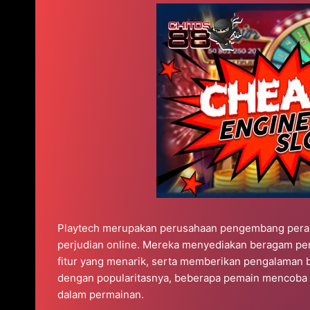
Playtech merupakan perusahaan pengembang perangk
perjudian online. Mereka menyediakan beragam per
fitur yang menarik, serta memberikan pengalaman 
dengan popularitasnya, beberapa pemain mencoba 
dalam permainan.