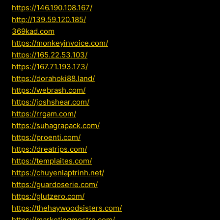
https://146.190.108.167/
http://139.59.120.185/
369kad.com
https://monkeyinvoice.com/
https://165.22.53.103/
https://167.71.193.173/
https://dorahoki88.land/
https://webrash.com/
https://joshshear.com/
https://rrgam.com/
https://suhagrapack.com/
https://proenti.com/
https://dreatrips.com/
https://templaites.com/
https://chuyenlaptrinh.net/
https://guardoserie.com/
https://glutzero.com/
https://thehaywoodsisters.com/
https://marketingmestre.com/