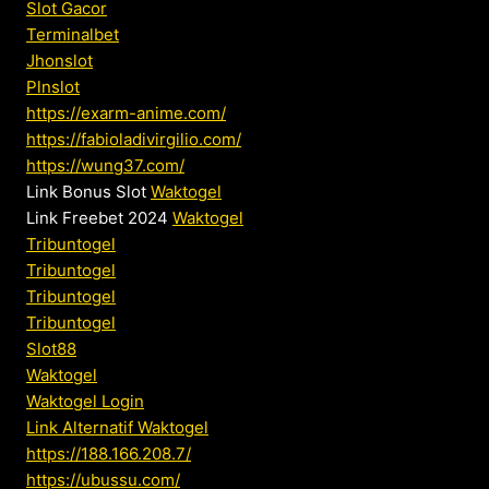
Slot Gacor
Terminalbet
Jhonslot
Plnslot
https://exarm-anime.com/
https://fabioladivirgilio.com/
https://wung37.com/
Link Bonus Slot
Waktogel
Link Freebet 2024
Waktogel
Tribuntogel
Tribuntogel
Tribuntogel
Tribuntogel
Slot88
Waktogel
Waktogel Login
Link Alternatif Waktogel
https://188.166.208.7/
https://ubussu.com/