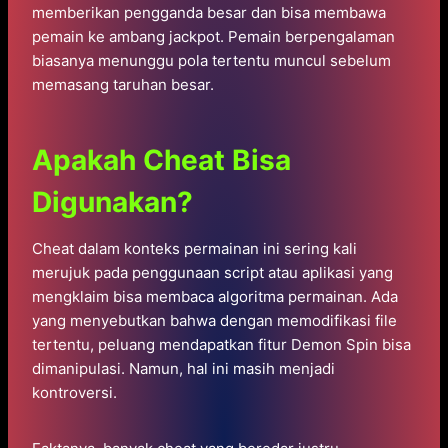
memberikan pengganda besar dan bisa membawa
pemain ke ambang jackpot. Pemain berpengalaman
biasanya menunggu pola tertentu muncul sebelum
memasang taruhan besar.
Apakah Cheat Bisa
Digunakan?
Cheat dalam konteks permainan ini sering kali
merujuk pada penggunaan script atau aplikasi yang
mengklaim bisa membaca algoritma permainan. Ada
yang menyebutkan bahwa dengan memodifikasi file
tertentu, peluang mendapatkan fitur Demon Spin bisa
dimanipulasi. Namun, hal ini masih menjadi
kontroversi.