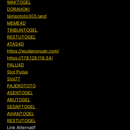
WAKTOGEL
DORAHOKI
tempototo303.land
MEME4D
TRIBUNTOGEL
RESTUTOGEL
ATAS4D
https://wudangyuan.com/
https://178.128.119.34/
PALU4D
Slot Pulsa
Slot77
PAJEROTOTO
ASENTOGEL
ABUTOGEL
SEDAPTOGEL
AVIANTOGEL
RESTUTOGEL
Link Alternatif