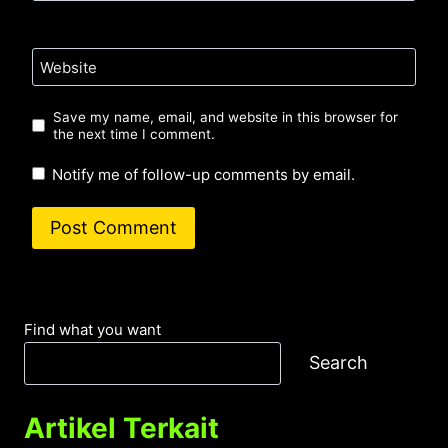
Website
Save my name, email, and website in this browser for
the next time I comment.
Notify me of follow-up comments by email.
Find what you want
Search
Artikel Terkait