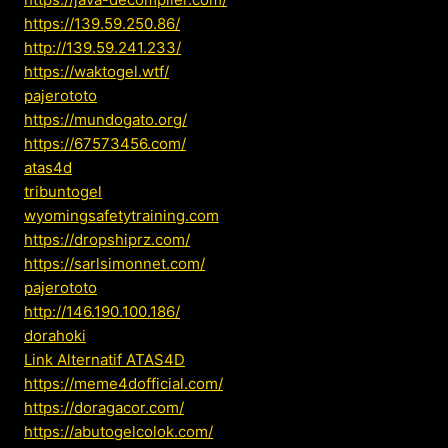
https://139.59.250.86/
http://139.59.241.233/
https://waktogel.wtf/
pajerototo
https://mundogato.org/
https://67573456.com/
atas4d
tribuntogel
wyomingsafetytraining.com
https://dropshiprz.com/
https://sarlsimonnet.com/
pajerototo
http://146.190.100.186/
dorahoki
Link Alternatif ATAS4D
https://meme4dofficial.com/
https://doragacor.com/
https://abutogelcolok.com/