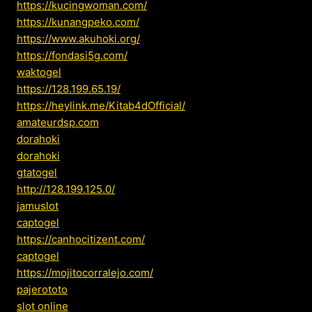
https://kucingwoman.com/
https://kunangpeko.com/
https://www.akuhoki.org/
https://fondasi5g.com/
waktogel
https://128.199.65.19/
https://heylink.me/Kitab4dOfficial/
amateurdsp.com
dorahoki
dorahoki
gtatogel
http://128.199.125.0/
jamuslot
captogel
https://canhocitizent.com/
captogel
https://mojitocorralejo.com/
pajerototo
slot online