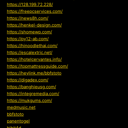
https://128.199.72.228/
https://freepcservices.com/
https://news8h.com/
https://henkel-design.com/
https://shomewp.com/
https://py12-ab.com/
https://hinoodlethai.com/
https://escalextric.net/
https://hotelcervantes.info/
https://topmattressguide.com/
https://heylink.me/bbfstoto
https://digadex.com/
https://banghieusg.com/
https://integremedia.com/
https://mukgums.com/
medmusic.net
bbfstoto
panentogel
bibit4d