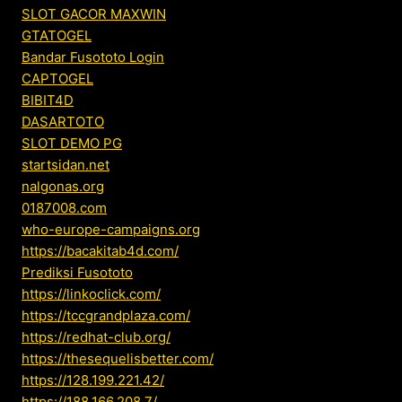
SLOT GACOR MAXWIN
GTATOGEL
Bandar Fusototo Login
CAPTOGEL
BIBIT4D
DASARTOTO
SLOT DEMO PG
startsidan.net
nalgonas.org
0187008.com
who-europe-campaigns.org
https://bacakitab4d.com/
Prediksi Fusototo
https://linkoclick.com/
https://tccgrandplaza.com/
https://redhat-club.org/
https://thesequelisbetter.com/
https://128.199.221.42/
https://188.166.208.7/