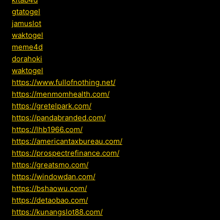
gtatogel
jamuslot
waktogel
meme4d
dorahoki
waktogel
https://www.fullofnothing.net/
https://menmomhealth.com/
https://gretelpark.com/
https://pandabranded.com/
https://lhb1966.com/
https://americantaxbureau.com/
https://prospectrefinance.com/
https://greatsmo.com/
https://windowdan.com/
https://bshaowu.com/
https://detaobao.com/
https://kunangslot88.com/