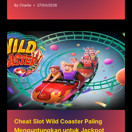
By
Charlie
27/04/2026
Cheat Slot Wild Coaster Paling
Menguntungkan untuk Jackpot