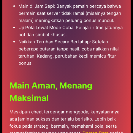
Main di Jam Sepi: Banyak pemain percaya bahwa
bermain saat server tidak ramai (misalnya tengah
malam) meningkatkan peluang bonus muncul.
Uji Pola Lewat Mode Coba: Pelajari ritme jatuhnya
pot dan simbol khusus.
Naikkan Taruhan Secara Bertahap: Setelah
beberapa putaran tanpa hasil, coba naikkan nilai
taruhan. Kadang, perubahan kecil memicu fitur
bonus.
Main Aman, Menang
Maksimal
Meskipun cheat terdengar menggoda, kenyataannya
ada jaminan sukses dan terlalu berisiko. Lebih baik
fokus pada strategi bermain, memahami pola, serta