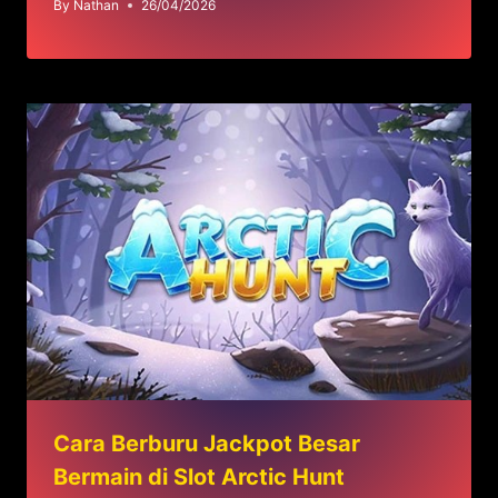
By
Nathan
26/04/2026
Cara Berburu Jackpot Besar
Bermain di Slot Arctic Hunt