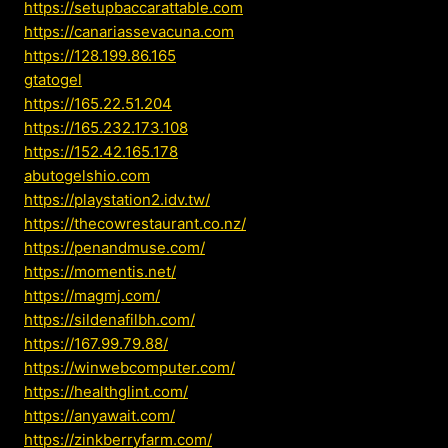
https://setupbaccarattable.com
https://canariassevacuna.com
https://128.199.86.165
gtatogel
https://165.22.51.204
https://165.232.173.108
https://152.42.165.178
abutogelshio.com
https://playstation2.idv.tw/
https://thecowrestaurant.co.nz/
https://penandmuse.com/
https://momentis.net/
https://magmj.com/
https://sildenafilbh.com/
https://167.99.79.88/
https://winwebcomputer.com/
https://healthglint.com/
https://anyawait.com/
https://zinkberryfarm.com/