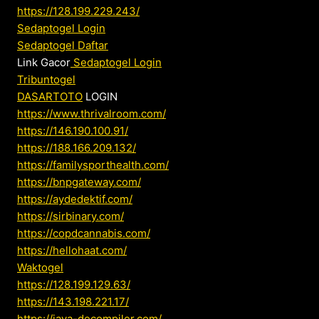
https://128.199.229.243/
Sedaptogel Login
Sedaptogel Daftar
Link Gacor
Sedaptogel Login
Tribuntogel
DASARTOTO
LOGIN
https://www.thrivalroom.com/
https://146.190.100.91/
https://188.166.209.132/
https://familysporthealth.com/
https://bnpgateway.com/
https://aydedektif.com/
https://sirbinary.com/
https://copdcannabis.com/
https://hellohaat.com/
Waktogel
https://128.199.129.63/
https://143.198.221.17/
https://java-decompiler.com/