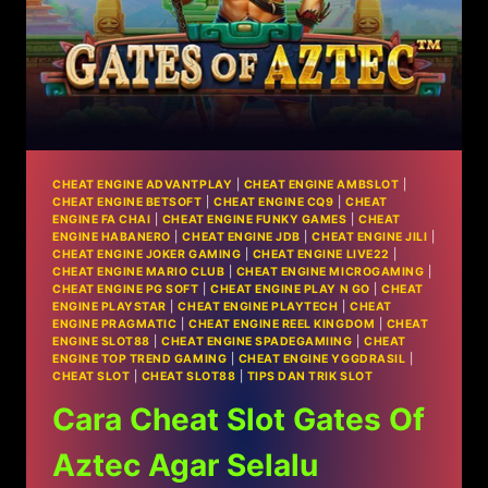
CHEAT ENGINE ADVANTPLAY
|
CHEAT ENGINE AMBSLOT
|
CHEAT ENGINE BETSOFT
|
CHEAT ENGINE CQ9
|
CHEAT
ENGINE FA CHAI
|
CHEAT ENGINE FUNKY GAMES
|
CHEAT
ENGINE HABANERO
|
CHEAT ENGINE JDB
|
CHEAT ENGINE JILI
|
CHEAT ENGINE JOKER GAMING
|
CHEAT ENGINE LIVE22
|
CHEAT ENGINE MARIO CLUB
|
CHEAT ENGINE MICROGAMING
|
CHEAT ENGINE PG SOFT
|
CHEAT ENGINE PLAY N GO
|
CHEAT
ENGINE PLAYSTAR
|
CHEAT ENGINE PLAYTECH
|
CHEAT
ENGINE PRAGMATIC
|
CHEAT ENGINE REEL KINGDOM
|
CHEAT
ENGINE SLOT88
|
CHEAT ENGINE SPADEGAMIING
|
CHEAT
ENGINE TOP TREND GAMING
|
CHEAT ENGINE YGGDRASIL
|
CHEAT SLOT
|
CHEAT SLOT88
|
TIPS DAN TRIK SLOT
Cara Cheat Slot Gates Of
Aztec Agar Selalu