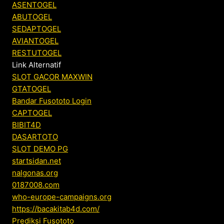
ASENTOGEL
ABUTOGEL
SEDAPTOGEL
AVIANTOGEL
RESTUTOGEL
Link Alternatif
SLOT GACOR MAXWIN
GTATOGEL
Bandar Fusototo Login
CAPTOGEL
BIBIT4D
DASARTOTO
SLOT DEMO PG
startsidan.net
nalgonas.org
0187008.com
who-europe-campaigns.org
https://bacakitab4d.com/
Prediksi Fusototo