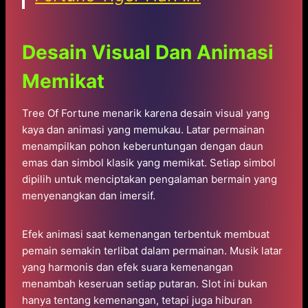
Desain Visual Dan Animasi
Memikat
Tree Of Fortune menarik karena desain visual yang
kaya dan animasi yang memukau. Latar permainan
menampilkan pohon keberuntungan dengan daun
emas dan simbol klasik yang memikat. Setiap simbol
dipilih untuk menciptakan pengalaman bermain yang
menyenangkan dan imersif.
Efek animasi saat kemenangan terbentuk membuat
pemain semakin terlibat dalam permainan. Musik latar
yang harmonis dan efek suara kemenangan
menambah keseruan setiap putaran. Slot ini bukan
hanya tentang kemenangan, tetapi juga hiburan