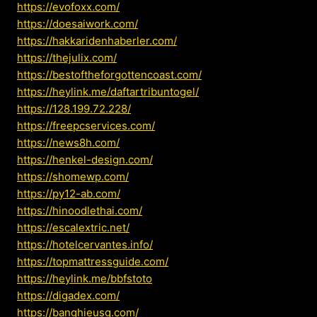
https://evofoxx.com/
https://doesaiwork.com/
https://hakkaridenhaberler.com/
https://thejulix.com/
https://bestoftheforgottencoast.com/
https://heylink.me/daftartribuntogel/
https://128.199.72.228/
https://freepcservices.com/
https://news8h.com/
https://henkel-design.com/
https://shomewp.com/
https://py12-ab.com/
https://hinoodlethai.com/
https://escalextric.net/
https://hotelcervantes.info/
https://topmattressguide.com/
https://heylink.me/bbfstoto
https://digadex.com/
https://banghieusg.com/