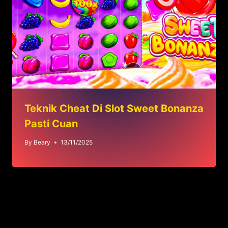
Teknik Cheat Di Slot Sweet Bonanza
Pasti Cuan
By
Beary
13/11/2025