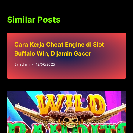
Similar Posts
Cara Kerja Cheat Engine di Slot
Buffalo Win, Dijamin Gacor
By
admin
12/06/2025