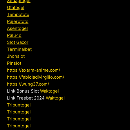
Sedaptogel
Gtatogel
Tempototo
Pajerototo
Asentogel
Palu4d
Slot Gacor
Terminalbet
Jhonslot
Plnslot
https://exarm-anime.com/
https://fabioladivirgilio.com/
https://wung37.com/
Link Bonus Slot
Waktogel
Link Freebet 2024
Waktogel
Tribuntogel
Tribuntogel
Tribuntogel
Tribuntogel