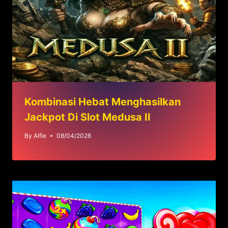
Kombinasi Hebat Menghasilkan
Jackpot Di Slot Medusa II
By
Alfie
08/04/2026