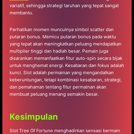
variatif, sehingga strategi taruhan yang tepat sangat
membantu.
Perhatikan momen munculnya simbol scatter dan
putaran bonus. Memicu putaran bonus pada waktu
yang tepat akan meningkatkan peluang mendapatkan
multiplier tinggi dan hadiah besar. Pemain juga
disarankan memanfaatkan fitur auto-spin secara bijak
untuk menghemat energi. Kesabaran dan fokus adalah
kunci. Slot adalah permainan yang mengandalkan
keberuntungan, tetapi kombinasi kesabaran, strategi,
dan pemahaman tentang fitur permainan akan
membuat peluang menang semakin besar.
Kesimpulan
Slot Tree Of Fortune menghadirkan sensasi bermain