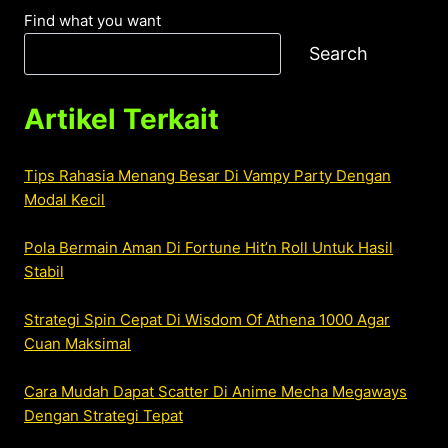
Find what you want
Search
Artikel Terkait
Tips Rahasia Menang Besar Di Vampy Party Dengan
Modal Kecil
Pola Bermain Aman Di Fortune Hit’n Roll Untuk Hasil
Stabil
Strategi Spin Cepat Di Wisdom Of Athena 1000 Agar
Cuan Maksimal
Cara Mudah Dapat Scatter Di Anime Mecha Megaways
Dengan Strategi Tepat