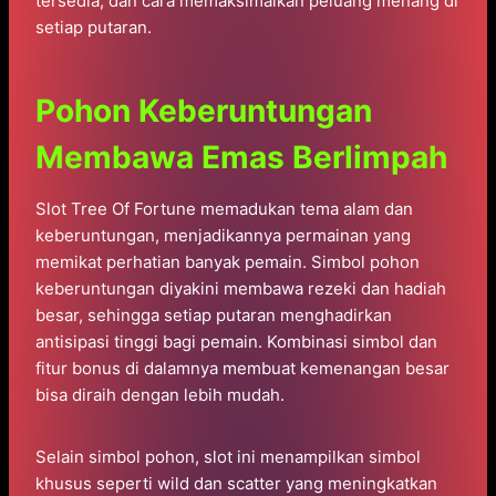
tersedia, dan cara memaksimalkan peluang menang di
setiap putaran.
Pohon Keberuntungan
Membawa Emas Berlimpah
Slot Tree Of Fortune memadukan tema alam dan
keberuntungan, menjadikannya permainan yang
memikat perhatian banyak pemain. Simbol pohon
keberuntungan diyakini membawa rezeki dan hadiah
besar, sehingga setiap putaran menghadirkan
antisipasi tinggi bagi pemain. Kombinasi simbol dan
fitur bonus di dalamnya membuat kemenangan besar
bisa diraih dengan lebih mudah.
Selain simbol pohon, slot ini menampilkan simbol
khusus seperti wild dan scatter yang meningkatkan