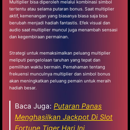
Multiplier bisa diperoleh melalui kombinasi simbol
tertentu atau selama putaran bonus. Saat multiplier
aktif, kemenangan yang biasanya biasa saja bisa
berubah menjadi hadiah fantastis. Efek visual dan
audio saat multiplier muncul juga menambah sensasi
dan kegembiraan permainan.
Strategi untuk memaksimalkan peluang multiplier
meliputi pengelolaan taruhan yang tepat dan
pemilihan waktu bermain. Pemahaman tentang
frekuensi munculnya multiplier dan simbol bonus
akan meningkatkan peluang pemain untuk meraih
hadiah besar.
Baca Juga:
Putaran Panas
Menghasilkan Jackpot Di Slot
Fortune Tiger Hari Ini