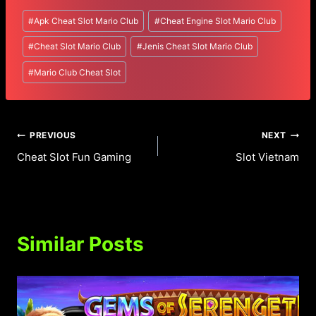
Post
#
Apk Cheat Slot Mario Club
#
Cheat Engine Slot Mario Club
Tags:
#
Cheat Slot Mario Club
#
Jenis Cheat Slot Mario Club
#
Mario Club Cheat Slot
Post
PREVIOUS
NEXT
Cheat Slot Fun Gaming
Slot Vietnam
navigation
Similar Posts