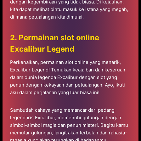
dengan kegembiraan yang tidak biasa. Di kejauhan,
kita dapat melihat pintu masuk ke istana yang megah,
di mana petualangan kita dimulai.
2. Permainan slot online
Excalibur Legend
Perkenalkan, permainan slot online yang menarik,
Excalibur Legend! Temukan keajaiban dan keseruan
dalam dunia legenda Excalibur dengan slot yang
penuh dengan kekayaan dan petualangan. Ayo, ikuti
aku dalam perjalanan yang luar biasa ini!
Sambutlah cahaya yang memancar dari pedang
legendaris Excalibur, memenuhi gulungan dengan
simbol-simbol magis dan penuh misteri. Begitu kamu
memutar gulungan, langit akan terbelah dan rahasia-
rahasia kuno akan terungkap di hadapanmu.