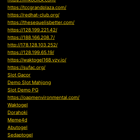
https://tccgrandplaza.com/
https://redhat-club.org/
https://thesequelisbetter.com/
https://128.199.221.42/
https://188.166.208.7/
http://178.128.103.252/
https://128.199.65.19/
https://waktogel168.vzy.io/
https://sufac.org/
Slot Gacor
Demo Slot Mahjong
Slot Demo PG
https://oapmenvironmental.com/
Waktogel
Dorahoki
Meme4d
Abutogel
Sedaptogel