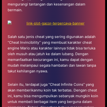
mengurangi tantangan dan kesenangan dalam
bermain.
Salah satu jenis cheat yang sering digunakan adalah
“Cheat Invincibility” yang membuat karakter cheat
engine Mario atau karakter lainnya tidak bisa terluka
oleh musuh atau jatuh ke dalam lubang. Dengan
memanfaatkan kecurangan ini, kamu dapat dengan
mudah melampaui segala hambatan dan lawan tanpa
takut kehilangan nyawa.
Selain itu, terdapat juga “Cheat Infinite Coins” yang
akan memberikanmu koin tak terbatas. Dengan cheat
ini, kamu bisa mengumpulkan sebanyak mungkin koin
untuk membeli berbagai item yang berguna dalam