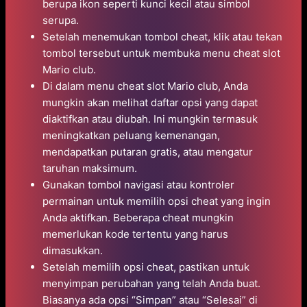
berupa ikon seperti kunci kecil atau simbol
serupa.
Setelah menemukan tombol cheat, klik atau tekan
tombol tersebut untuk membuka menu cheat slot
Mario club.
Di dalam menu cheat slot Mario club, Anda
mungkin akan melihat daftar opsi yang dapat
diaktifkan atau diubah. Ini mungkin termasuk
meningkatkan peluang kemenangan,
mendapatkan putaran gratis, atau mengatur
taruhan maksimum.
Gunakan tombol navigasi atau kontroler
permainan untuk memilih opsi cheat yang ingin
Anda aktifkan. Beberapa cheat mungkin
memerlukan kode tertentu yang harus
dimasukkan.
Setelah memilih opsi cheat, pastikan untuk
menyimpan perubahan yang telah Anda buat.
Biasanya ada opsi “Simpan” atau “Selesai” di