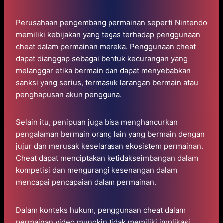
Perusahaan pengembang permainan seperti Nintendo
memiliki kebijakan yang tegas terhadap penggunaan
cheat dalam permainan mereka. Penggunaan cheat
dapat dianggap sebagai bentuk kecurangan yang
melanggar etika bermain dan dapat menyebabkan
sanksi yang serius, termasuk larangan bermain atau
penghapusan akun pengguna.
Selain itu, penipuan juga bisa menghancurkan
pengalaman bermain orang lain yang bermain dengan
jujur dan merusak keselarasan ekosistem permainan.
Cheat dapat menciptakan ketidakseimbangan dalam
kompetisi dan mengurangi kesenangan dalam
mencapai pencapaian dalam permainan.
Dalam konteks hukum, penggunaan cheat dalam
permainan video mungkin tidak memiliki implikasi