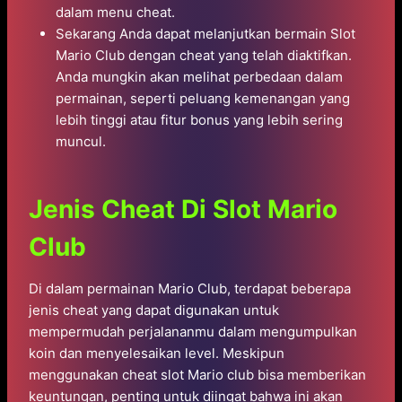
dalam menu cheat.
Sekarang Anda dapat melanjutkan bermain Slot
Mario Club dengan cheat yang telah diaktifkan.
Anda mungkin akan melihat perbedaan dalam
permainan, seperti peluang kemenangan yang
lebih tinggi atau fitur bonus yang lebih sering
muncul.
Jenis Cheat Di Slot Mario
Club
Di dalam permainan Mario Club, terdapat beberapa
jenis cheat yang dapat digunakan untuk
mempermudah perjalananmu dalam mengumpulkan
koin dan menyelesaikan level. Meskipun
menggunakan cheat slot Mario club bisa memberikan
keuntungan, penting untuk diingat bahwa ini akan