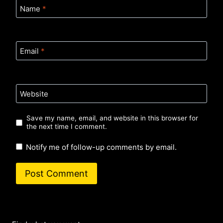
Name
*
Email
*
Website
Save my name, email, and website in this browser for
the next time I comment.
Notify me of follow-up comments by email.