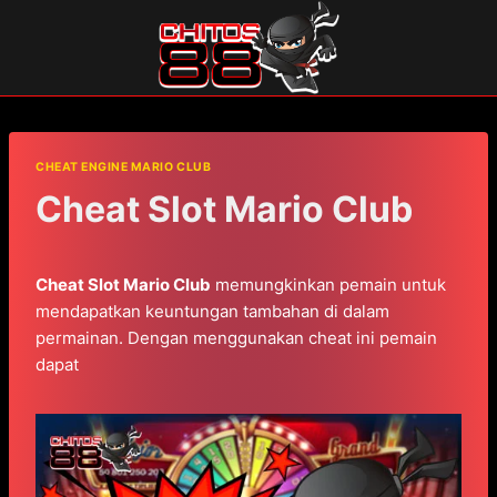
Skip
to
content
CHEAT ENGINE MARIO CLUB
Cheat Slot Mario Club
Cheat Slot Mario Club
memungkinkan pemain untuk
mendapatkan keuntungan tambahan di dalam
permainan. Dengan menggunakan cheat ini pemain
dapat