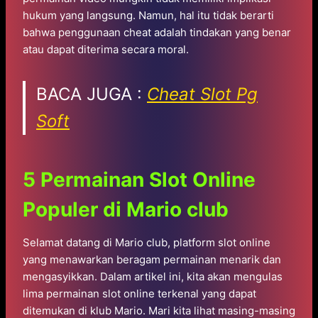
hukum yang langsung. Namun, hal itu tidak berarti
bahwa penggunaan cheat adalah tindakan yang benar
atau dapat diterima secara moral.
BACA JUGA :
Cheat Slot Pg
Soft
5 Permainan Slot Online
Populer di Mario club
Selamat datang di Mario club, platform slot online
yang menawarkan beragam permainan menarik dan
mengasyikkan. Dalam artikel ini, kita akan mengulas
lima permainan slot online terkenal yang dapat
ditemukan di klub Mario. Mari kita lihat masing-masing