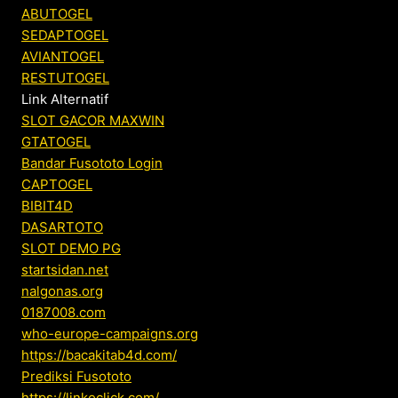
ABUTOGEL
SEDAPTOGEL
AVIANTOGEL
RESTUTOGEL
Link Alternatif
SLOT GACOR MAXWIN
GTATOGEL
Bandar Fusototo Login
CAPTOGEL
BIBIT4D
DASARTOTO
SLOT DEMO PG
startsidan.net
nalgonas.org
0187008.com
who-europe-campaigns.org
https://bacakitab4d.com/
Prediksi Fusototo
https://linkoclick.com/