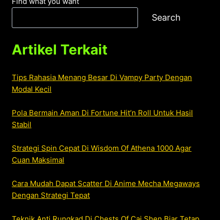
Find what you want
Search
Artikel Terkait
Tips Rahasia Menang Besar Di Vampy Party Dengan
Modal Kecil
Pola Bermain Aman Di Fortune Hit’n Roll Untuk Hasil
Stabil
Strategi Spin Cepat Di Wisdom Of Athena 1000 Agar
Cuan Maksimal
Cara Mudah Dapat Scatter Di Anime Mecha Megaways
Dengan Strategi Tepat
Teknik Anti Rungkad Di Chests Of Cai Shen Biar Tetap