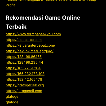
Profit
Rekomendasi Game Online
Terbaik
https://www.termpaper4you.com
https://sidecarcc.com
https://keluarantercepat.com/
https://heylink.me/Captgl4d/
https://128.199.86.165
https://128.199.235.44
https://165.22.51.204
https://165.232.173.108
https://152.42.165.178
https://gtatogel168.org
https://juraganoli.com
gtatogel
gtatogel