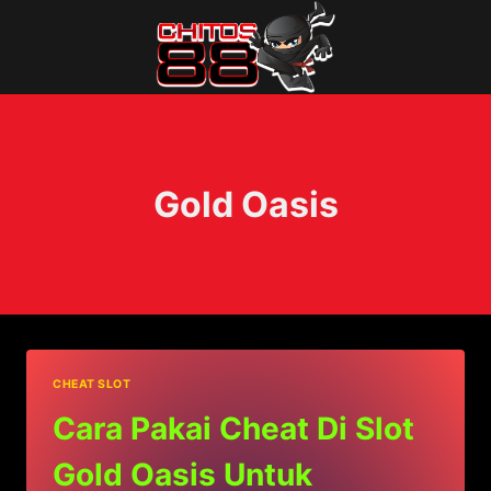
Skip
to
content
Gold Oasis
CHEAT SLOT
Cara Pakai Cheat Di Slot
Gold Oasis Untuk