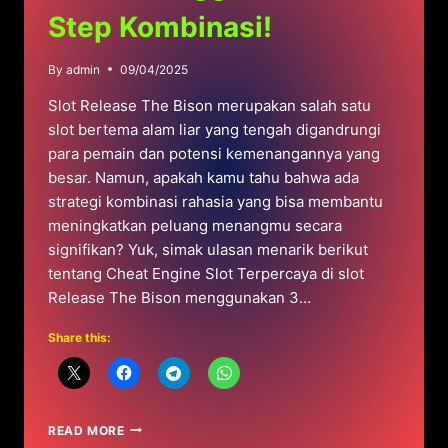
Step Kombinasi!
By
admin
09/04/2025
Slot Release The Bison merupakan salah satu
slot bertema alam liar yang tengah digandrungi
para pemain dan potensi kemenangannya yang
besar. Namun, apakah kamu tahu bahwa ada
strategi kombinasi rahasia yang bisa membantu
meningkatkan peluang menangmu secara
signifikan? Yuk, simak ulasan menarik berikut
tentang Cheat Engine Slot Terpercaya di slot
Release The Bison menggunakan 3…
Share this:
CHEAT
READ MORE
SLOT