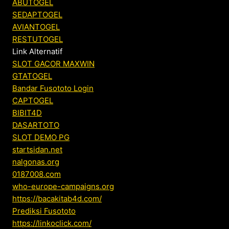
ABUTOGEL
SEDAPTOGEL
AVIANTOGEL
RESTUTOGEL
Link Alternatif
SLOT GACOR MAXWIN
GTATOGEL
Bandar Fusototo Login
CAPTOGEL
BIBIT4D
DASARTOTO
SLOT DEMO PG
startsidan.net
nalgonas.org
0187008.com
who-europe-campaigns.org
https://bacakitab4d.com/
Prediksi Fusototo
https://linkoclick.com/