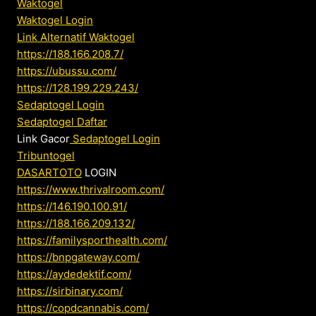
Waktogel
Waktogel Login
Link Alternatif Waktogel
https://188.166.208.7/
https://ubussu.com/
https://128.199.229.243/
Sedaptogel Login
Sedaptogel Daftar
Link Gacor
Sedaptogel Login
Tribuntogel
DASARTOTO
LOGIN
https://www.thrivalroom.com/
https://146.190.100.91/
https://188.166.209.132/
https://familysporthealth.com/
https://bnpgateway.com/
https://aydedektif.com/
https://sirbinary.com/
https://copdcannabis.com/