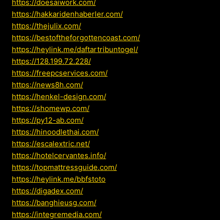
https://doesaiwork.com/
https://hakkaridenhaberler.com/
https://thejulix.com/
https://bestoftheforgottencoast.com/
https://heylink.me/daftartribuntogel/
https://128.199.72.228/
https://freepcservices.com/
https://news8h.com/
https://henkel-design.com/
https://shomewp.com/
https://py12-ab.com/
https://hinoodlethai.com/
https://escalextric.net/
https://hotelcervantes.info/
https://topmattressguide.com/
https://heylink.me/bbfstoto
https://digadex.com/
https://banghieusg.com/
https://integremedia.com/