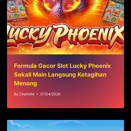
Formula Gacor Slot Lucky Phoenix
Sekali Main Langsung Ketagihan
Menang
By
Charlotte
07/04/2026