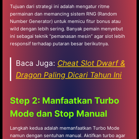
Tujuan dari strategi ini adalah mengatur ritme
permainan dan memancing sistem RNG (Random
Number Generator) untuk memicu fitur bonus atau
wild dengan lebih sering. Banyak pemain menyebut
ini sebagai teknik “pemanasan mesin” agar slot lebih
responsif terhadap putaran besar berikutnya.
Baca Juga:
Cheat Slot Dwarf &
Dragon Paling Dicari Tahun Ini
Step 2: Manfaatkan Turbo
Mode dan Stop Manual
Langkah kedua adalah memanfaatkan Turbo Mode
namun dengan sentuhan manual. Aktifkan turbo agar