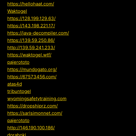
https://hellohaat.com/
Waktogel
https://128.199.129.63/
https://143.198.221.17/
https://java-decompiler.com/
https://139.59.250.86/
http://139.59.241.233/
https://waktogel.wtf/
pajerototo
https://mundogato.org/
https://67573456.com/
atas4d
tribuntogel
wyomingsafetytraining.com
https://dropshiprz.com/
https://sarlsimonnet.com/
pajerototo
http://146.190.100.186/
dorahoki