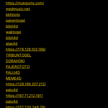
https://mukgums.com/
medmusic.net
bbfstoto
panentogel
bibit4d
waktogel
bibit4d
atas4d
https://178.128.103.166/
TRIBUNTOGEL
DORAHOKI
PAJEROTOTO
PALU4D
MEME4D
https://128.199.207.212/
palu4d
https://167.71.212.197/
palu4d
https://157.230.248.78/