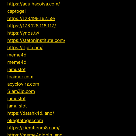
https://aquihacoisa.com/
captogel
https://128.199.162.59/
https://178.128.118.117/
https://ynos.tv/
https://statoninstitute.com/
https://rljdf.com/
meme4d
meme4d
jamuslot
lpaimer.com
acyclovirz.com
SiamZip.com
jamuslot
jamu slot
https://datahk4d.land/
okegtatogel.com
https://kiemtienm8.com/
https://meme4dlogin.land