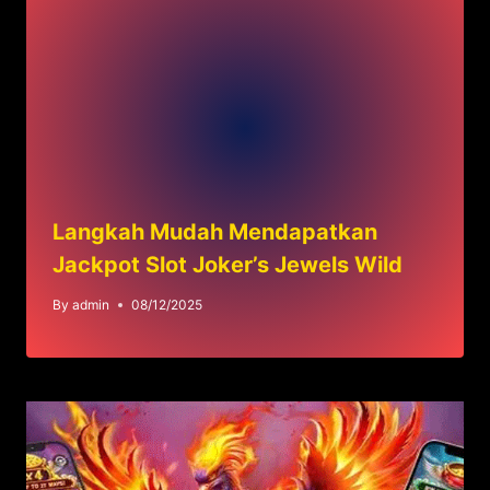
Langkah Mudah Mendapatkan
Jackpot Slot Joker’s Jewels Wild
By
admin
08/12/2025