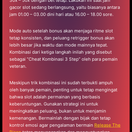
30x – 50x dengan bet tetap. Lakukan ini saat jam
gacor slot sedang berlangsung, yaitu biasanya antara
jam 01.00 – 03.00 dini hari atau 16.00 – 18.00 sore.
Mode auto setelah bonus akan menjaga ritme slot
tetap konsisten, dan peluang retrigger bonus akan
lebih besar jika waktu dan mode mainnya tepat.
Kombinasi dari ketiga langkah inilah yang disebut
sebagai “Cheat Kombinasi 3 Step” oleh para pemain
veteran.
Meskipun trik kombinasi ini sudah terbukti ampuh
oleh banyak pemain, penting untuk tetap mengingat
bahwa slot adalah permainan yang berbasis
keberuntungan. Gunakan strategi ini untuk
meningkatkan peluang, bukan untuk menjamin
kemenangan. Bermainlah dengan bijak dan tetap
kontrol emosi agar pengalaman bermain
Release The