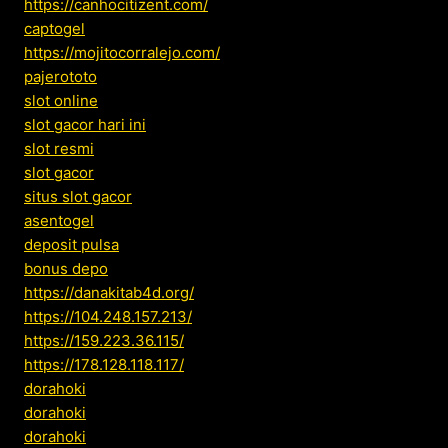
https://canhocitizent.com/
captogel
https://mojitocorralejo.com/
pajerototo
slot online
slot gacor hari ini
slot resmi
slot gacor
situs slot gacor
asentogel
deposit pulsa
bonus depo
https://danakitab4d.org/
https://104.248.157.213/
https://159.223.36.115/
https://178.128.118.117/
dorahoki
dorahoki
dorahoki