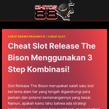
Skip
to
content
CHEAT ENGINE PRAGMATIC
|
CHEAT SLOT
Cheat Slot Release The
Bison Menggunakan 3
Step Kombinasi!
Slot Release The Bison merupakan salah satu slot
bertema alam liar yang tengah digandrungi para
pemain dan potensi kemenangannya yang besar.
Namun, apakah kamu tahu bahwa ada strategi