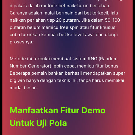
dipakai adalah metode bet naik-turun bertahap.
Caranya adalah mulai bermain dari bet terkecil, lalu
naikkan perlahan tiap 20 putaran. Jika dalam 50-100
putaran belum memicu free spin atau fitur khusus,
coba turunkan kembali bet ke level awal dan ulangi
prosesnya.
Metode ini terbukti membuat sistem RNG (Random
Number Generator) lebih cepat memicu fitur bonus.
Beberapa pemain bahkan berhasil mendapatkan super
big win hanya dengan teknik ini, tanpa harus memakai
modal besar.
Manfaatkan Fitur Demo
Untuk Uji Pola