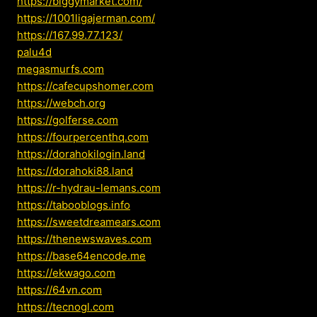
https://biggymarket.com/
https://1001ligajerman.com/
https://167.99.77.123/
palu4d
megasmurfs.com
https://cafecupshomer.com
https://webch.org
https://golferse.com
https://fourpercenthq.com
https://dorahokilogin.land
https://dorahoki88.land
https://r-hydrau-lemans.com
https://tabooblogs.info
https://sweetdreamears.com
https://thenewswaves.com
https://base64encode.me
https://ekwago.com
https://64vn.com
https://tecnogl.com