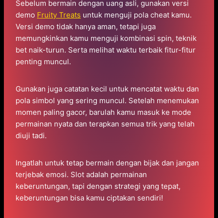
Sebelum bermain dengan uang asli, gunakan versi
demo
Fruity Treats
untuk menguji pola cheat kamu.
Versi demo tidak hanya aman, tetapi juga
memungkinkan kamu menguji kombinasi spin, teknik
bet naik-turun. Serta melihat waktu terbaik fitur-fitur
penting muncul.
Gunakan juga catatan kecil untuk mencatat waktu dan
pola simbol yang sering muncul. Setelah menemukan
momen paling gacor, barulah kamu masuk ke mode
permainan nyata dan terapkan semua trik yang telah
diuji tadi.
Ingatlah untuk tetap bermain dengan bijak dan jangan
terjebak emosi. Slot adalah permainan
keberuntungan, tapi dengan strategi yang tepat,
keberuntungan bisa kamu ciptakan sendiri!