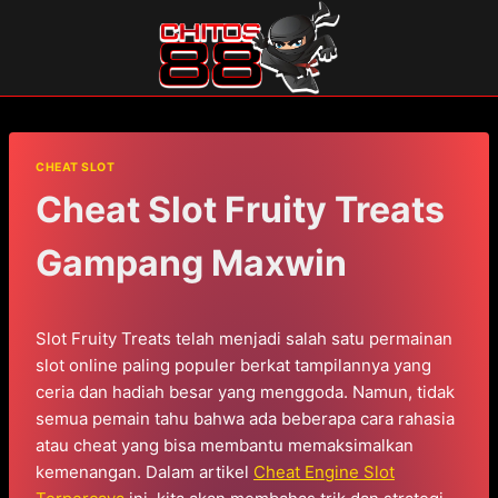
Skip
to
content
CHEAT SLOT
Cheat Slot Fruity Treats
Gampang Maxwin
Slot Fruity Treats telah menjadi salah satu permainan
slot online paling populer berkat tampilannya yang
ceria dan hadiah besar yang menggoda. Namun, tidak
semua pemain tahu bahwa ada beberapa cara rahasia
atau cheat yang bisa membantu memaksimalkan
kemenangan. Dalam artikel
Cheat Engine Slot