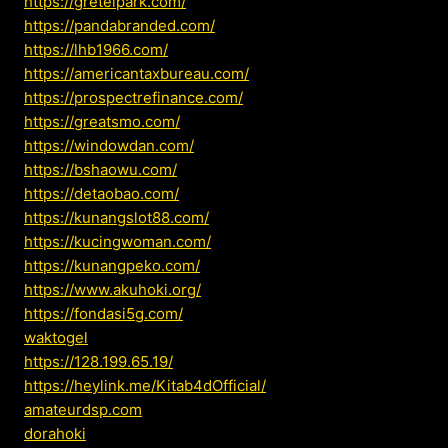
https://gretelpark.com/
https://pandabranded.com/
https://lhb1966.com/
https://americantaxbureau.com/
https://prospectrefinance.com/
https://greatsmo.com/
https://windowdan.com/
https://bshaowu.com/
https://detaobao.com/
https://kunangslot88.com/
https://kucingwoman.com/
https://kunangpeko.com/
https://www.akuhoki.org/
https://fondasi5g.com/
waktogel
https://128.199.65.19/
https://heylink.me/Kitab4dOfficial/
amateurdsp.com
dorahoki