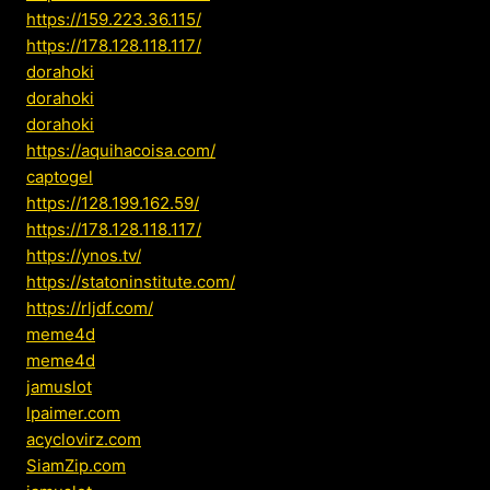
https://159.223.36.115/
https://178.128.118.117/
dorahoki
dorahoki
dorahoki
https://aquihacoisa.com/
captogel
https://128.199.162.59/
https://178.128.118.117/
https://ynos.tv/
https://statoninstitute.com/
https://rljdf.com/
meme4d
meme4d
jamuslot
lpaimer.com
acyclovirz.com
SiamZip.com