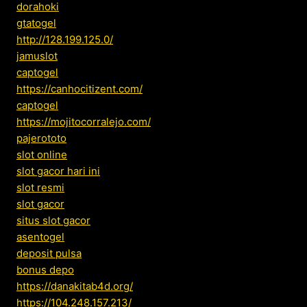
dorahoki
gtatogel
http://128.199.125.0/
jamuslot
captogel
https://canhocitizent.com/
captogel
https://mojitocorralejo.com/
pajerototo
slot online
slot gacor hari ini
slot resmi
slot gacor
situs slot gacor
asentogel
deposit pulsa
bonus depo
https://danakitab4d.org/
https://104.248.157.213/