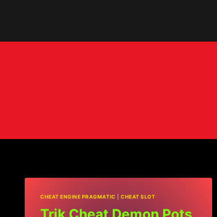
Skip
to
content
CHEAT ENGINE PRAGMATIC
|
CHEAT SLOT
Trik Cheat Demon Pots