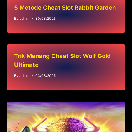
5 Metode Cheat Slot Rabbit Garden
By
admin
30/03/2025
Trik Menang Cheat Slot Wolf Gold
Ultimate
By
admin
03/03/2025