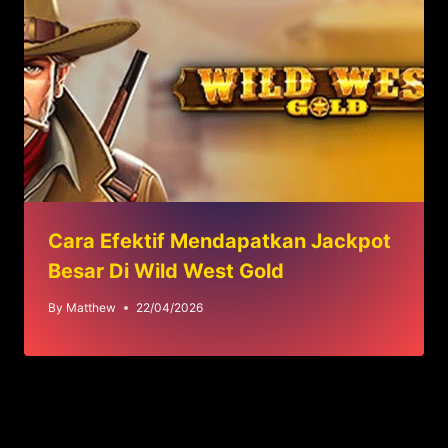
Cara Efektif Mendapatkan Jackpot
Besar Di Wild West Gold
By
Matthew
22/04/2026