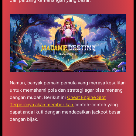
dan peluang kemenangan yang besar.
Namun, banyak pemain pemula yang merasa kesulitan
untuk memahami pola dan strategi agar bisa menang
dengan mudah. Berikut ini
Cheat Engine Slot
Terpercaya akan memberikan
contoh-contoh yang
dapat anda ikuti dengan mendapatkan jackpot besar
dengan bijak.