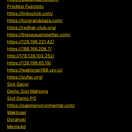
Prediksi Fusototo
https://linkoclick.com/
https://tccgrandplaza.com/
https://redhat-club.org/
https://thesequelisbetter.com/
https://128.199.221.42/
https://188.166.208.7/
http://178.128.103.252/
https://128.199.65.19/
https://waktogel168.vzy.io/
https://sufac.org/
Slot Gacor
Demo Slot Mahjong
Slot Demo PG
https://oapmenvironmental.com/
Waktogel
Dorahoki
Meme4d