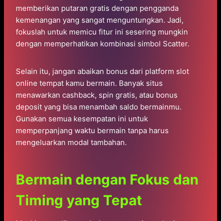
memberikan putaran gratis dengan pengganda
kemenangan yang sangat menguntungkan. Jadi,
fokuslah untuk memicu fitur ini sesering mungkin
dengan memperhatikan kombinasi simbol Scatter.
Selain itu, jangan abaikan bonus dari platform slot
online tempat kamu bermain. Banyak situs
menawarkan cashback, spin gratis, atau bonus
deposit yang bisa menambah saldo bermainmu.
Gunakan semua kesempatan ini untuk
memperpanjang waktu bermain tanpa harus
mengeluarkan modal tambahan.
Bermain dengan Fokus dan
Timing yang Tepat