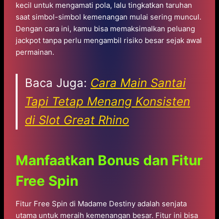
kecil untuk mengamati pola, lalu tingkatkan taruhan
saat simbol-simbol kemenangan mulai sering muncul.
Dengan cara ini, kamu bisa memaksimalkan peluang
jackpot tanpa perlu mengambil risiko besar sejak awal
permainan.
Baca Juga:
Cara Main Santai
Tapi Tetap Menang Konsisten
di Slot Great Rhino
Manfaatkan Bonus dan Fitur
Free Spin
Fitur Free Spin di Madame Destiny adalah senjata
utama untuk meraih kemenangan besar. Fitur ini bisa