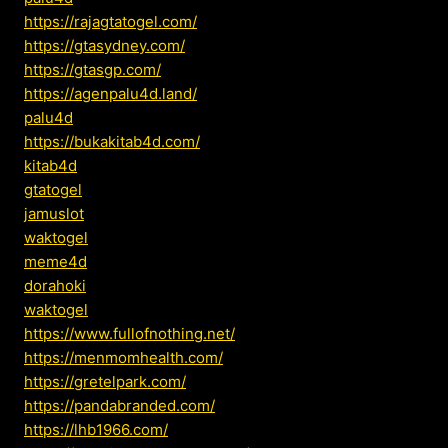
https://rajagtatogel.com/
https://gtasydney.com/
https://gtasgp.com/
https://agenpalu4d.land/
palu4d
https://bukakitab4d.com/
kitab4d
gtatogel
jamuslot
waktogel
meme4d
dorahoki
waktogel
https://www.fullofnothing.net/
https://menmomhealth.com/
https://gretelpark.com/
https://pandabranded.com/
https://lhb1966.com/