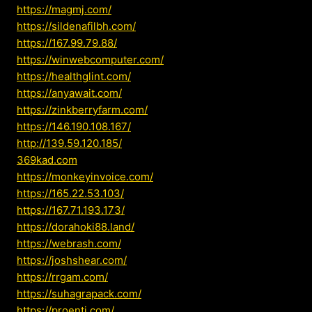
https://magmj.com/
https://sildenafilbh.com/
https://167.99.79.88/
https://winwebcomputer.com/
https://healthglint.com/
https://anyawait.com/
https://zinkberryfarm.com/
https://146.190.108.167/
http://139.59.120.185/
369kad.com
https://monkeyinvoice.com/
https://165.22.53.103/
https://167.71.193.173/
https://dorahoki88.land/
https://webrash.com/
https://joshshear.com/
https://rrgam.com/
https://suhagrapack.com/
https://proenti.com/