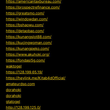
https://americantaxbureau.com/
https://prospectrefinance.com/
https://greatsmo.com/
https://windowdan.com/
https://bshaowu.com/
https://detaobao.com/
https://kunangslot88.com/
https://kucingwoman.com/
https://kunangpeko.com/
https://www.akuhoki.org/
https://fondasi5g.com/
waktogel
https://128.199.65.19/
https://heylink.me/Kitab4dOfficial/
amateurdsp.com
dorahoki
dorahoki
gtatogel
http://128.199.125.0/