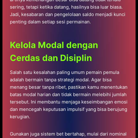
sering, tetapi ketika datang, hasilnya bisa luar biasa.
Jadi, kesabaran dan pengelolaan saldo menjadi kunci
penting dalam setiap sesi permainan.
Kelola Modal dengan
Cerdas dan Disiplin
Salah satu kesalahan paling umum pemain pemula
adalah bermain tanpa strategi modal. Agar bisa
menang besar tanpa ribet, pastikan kamu menentukan
batas modal harian dan tidak bermain melebihi jumlah
tersebut. Ini membantu menjaga keseimbangan emosi
dan mencegah keputusan impulsif yang bisa berujung
kerugian.
Gunakan juga sistem bet bertahap, mulai dari nominal