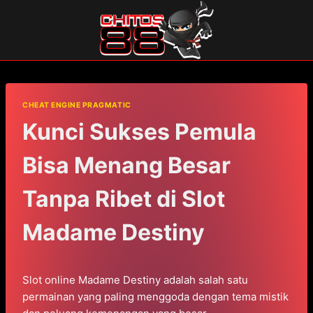
Skip
to
content
CHEAT ENGINE PRAGMATIC
Kunci Sukses Pemula
Bisa Menang Besar
Tanpa Ribet di Slot
Madame Destiny
Slot online Madame Destiny adalah salah satu
permainan yang paling menggoda dengan tema mistik