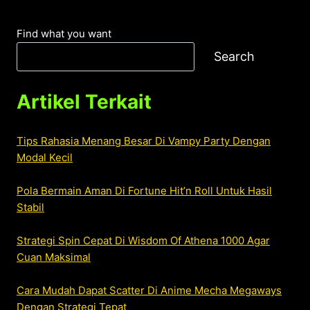
Find what you want
Search
Artikel Terkait
Tips Rahasia Menang Besar Di Vampy Party Dengan
Modal Kecil
Pola Bermain Aman Di Fortune Hit’n Roll Untuk Hasil
Stabil
Strategi Spin Cepat Di Wisdom Of Athena 1000 Agar
Cuan Maksimal
Cara Mudah Dapat Scatter Di Anime Mecha Megaways
Dengan Strategi Tepat