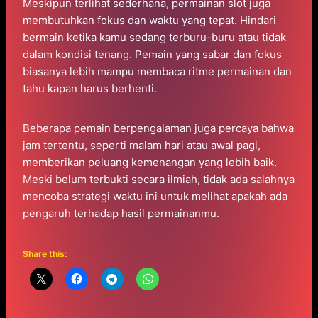
Meskipun terlihat sederhana, permainan slot juga
membutuhkan fokus dan waktu yang tepat. Hindari
bermain ketika kamu sedang terburu-buru atau tidak
dalam kondisi tenang. Pemain yang sabar dan fokus
biasanya lebih mampu membaca ritme permainan dan
tahu kapan harus berhenti.
Beberapa pemain berpengalaman juga percaya bahwa
jam tertentu, seperti malam hari atau awal pagi,
memberikan peluang kemenangan yang lebih baik.
Meski belum terbukti secara ilmiah, tidak ada salahnya
mencoba strategi waktu ini untuk melihat apakah ada
pengaruh terhadap hasil permainanmu.
Share this: