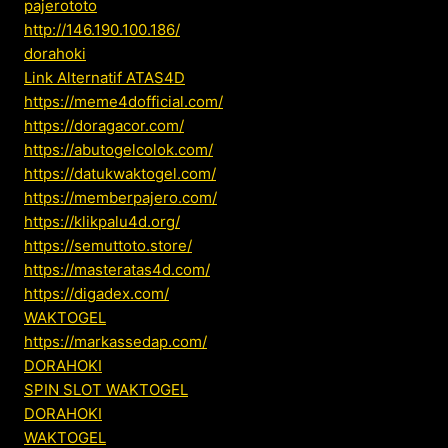
pajerototo
http://146.190.100.186/
dorahoki
Link Alternatif ATAS4D
https://meme4dofficial.com/
https://doragacor.com/
https://abutogelcolok.com/
https://datukwaktogel.com/
https://memberpajero.com/
https://klikpalu4d.org/
https://semuttoto.store/
https://masteratas4d.com/
https://digadex.com/
WAKTOGEL
https://markassedap.com/
DORAHOKI
SPIN SLOT WAKTOGEL
DORAHOKI
WAKTOGEL