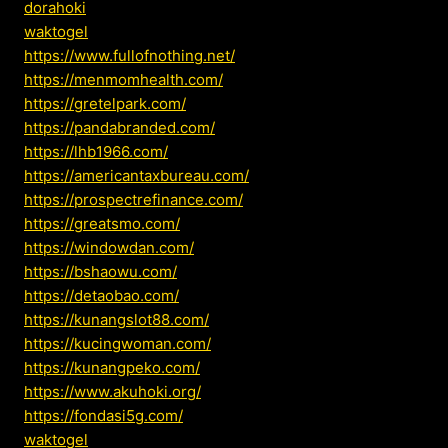
dorahoki
waktogel
https://www.fullofnothing.net/
https://menmomhealth.com/
https://gretelpark.com/
https://pandabranded.com/
https://lhb1966.com/
https://americantaxbureau.com/
https://prospectrefinance.com/
https://greatsmo.com/
https://windowdan.com/
https://bshaowu.com/
https://detaobao.com/
https://kunangslot88.com/
https://kucingwoman.com/
https://kunangpeko.com/
https://www.akuhoki.org/
https://fondasi5g.com/
waktogel