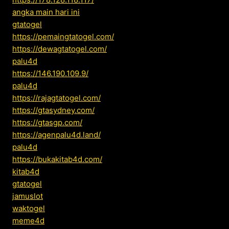
angka main hari ini
gtatogel
https://pemaingtatogel.com/
https://dewagtatogel.com/
palu4d
https://146.190.109.9/
palu4d
https://rajagtatogel.com/
https://gtasydney.com/
https://gtasgp.com/
https://agenpalu4d.land/
palu4d
https://bukakitab4d.com/
kitab4d
gtatogel
jamuslot
waktogel
meme4d