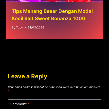
Tips Menang Besar Dengan Modal
Kecil Slot Sweet Bonanza 1000
By
Toby
31/03/2026
Leave a Reply
Your email address will not be published.
Required fields are marked
*
Comment
*