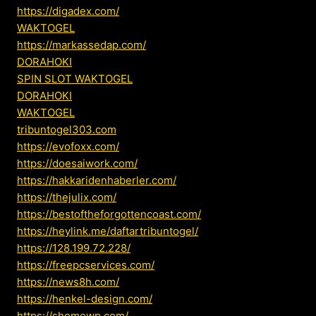
https://digadex.com/
WAKTOGEL
https://markassedap.com/
DORAHOKI
SPIN SLOT WAKTOGEL
DORAHOKI
WAKTOGEL
tribuntogel303.com
https://evofoxx.com/
https://doesaiwork.com/
https://hakkaridenhaberler.com/
https://thejulix.com/
https://bestoftheforgottencoast.com/
https://heylink.me/daftartribuntogel/
https://128.199.72.228/
https://freepcservices.com/
https://news8h.com/
https://henkel-design.com/
https://shomewp.com/