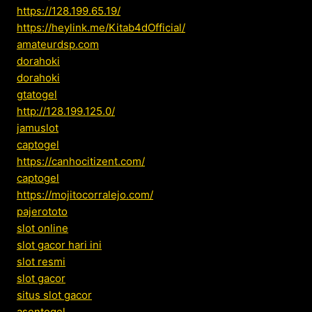
https://128.199.65.19/
https://heylink.me/Kitab4dOfficial/
amateurdsp.com
dorahoki
dorahoki
gtatogel
http://128.199.125.0/
jamuslot
captogel
https://canhocitizent.com/
captogel
https://mojitocorralejo.com/
pajerototo
slot online
slot gacor hari ini
slot resmi
slot gacor
situs slot gacor
asentogel