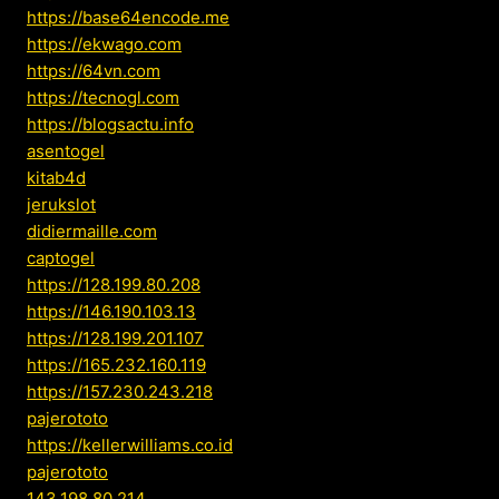
https://base64encode.me
https://ekwago.com
https://64vn.com
https://tecnogl.com
https://blogsactu.info
asentogel
kitab4d
jerukslot
didiermaille.com
captogel
https://128.199.80.208
https://146.190.103.13
https://128.199.201.107
https://165.232.160.119
https://157.230.243.218
pajerototo
https://kellerwilliams.co.id
pajerototo
143.198.80.214