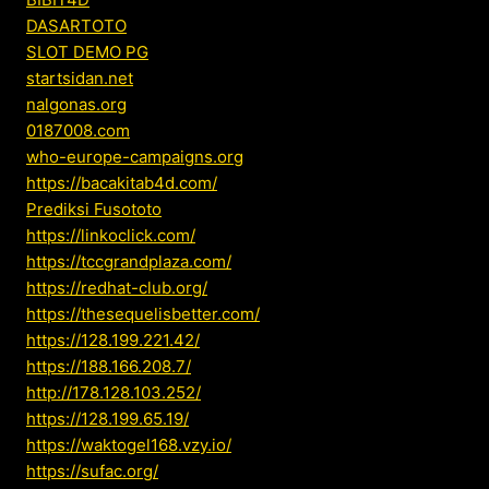
DASARTOTO
SLOT DEMO PG
startsidan.net
nalgonas.org
0187008.com
who-europe-campaigns.org
https://bacakitab4d.com/
Prediksi Fusototo
https://linkoclick.com/
https://tccgrandplaza.com/
https://redhat-club.org/
https://thesequelisbetter.com/
https://128.199.221.42/
https://188.166.208.7/
http://178.128.103.252/
https://128.199.65.19/
https://waktogel168.vzy.io/
https://sufac.org/