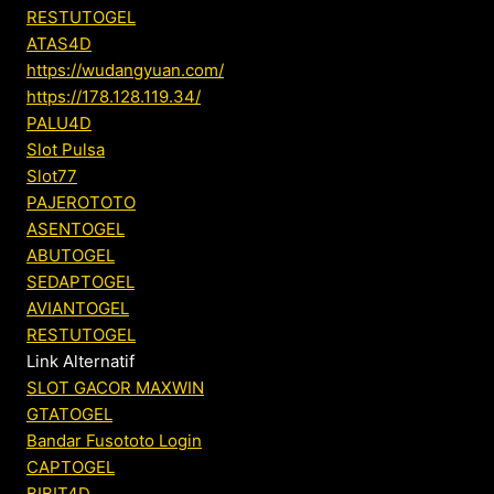
RESTUTOGEL
ATAS4D
https://wudangyuan.com/
https://178.128.119.34/
PALU4D
Slot Pulsa
Slot77
PAJEROTOTO
ASENTOGEL
ABUTOGEL
SEDAPTOGEL
AVIANTOGEL
RESTUTOGEL
Link Alternatif
SLOT GACOR MAXWIN
GTATOGEL
Bandar Fusototo Login
CAPTOGEL
BIBIT4D