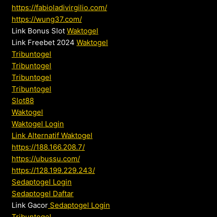
https://fabioladivirgilio.com/
https://wung37.com/
Link Bonus Slot
Waktogel
Link Freebet 2024
Waktogel
Tribuntogel
Tribuntogel
Tribuntogel
Tribuntogel
Slot88
Waktogel
Waktogel Login
Link Alternatif Waktogel
https://188.166.208.7/
https://ubussu.com/
https://128.199.229.243/
Sedaptogel Login
Sedaptogel Daftar
Link Gacor
Sedaptogel Login
Tribuntogel