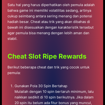
Satu hal yang harus diperhatikan oleh pemula adalah
bahwa game ini memiliki volatilitas sedang, artinya
cukup seimbang antara sering menang dan potensi
hadiah besar. Cheat atau trik yang akan dibahas di
bawah ini disesuaikan dengan karakteristik tersebut
agar pemula bisa menang dengan lebih aman dan
stabil.
Cheat Slot Ripe Rewards
Berikut beberapa cheat dan trik yang cocok untuk
pemula:
Gunakan Pola 30 Spin Bertahap
Mulailah dengan 10 spin bertaruh minimum, lalu
naikkan sedikit di 10 spin berikutnya. Jika dalam
20 spin itu belum ada fitur bonus yang muncul,