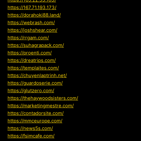
https://167.71.193.173/
https://dorahoki88.land/
https://webrash.com/
https://joshshear.com/
https://rrgam.com/
https://suhagrapack.com/
https://proenti.com/
https://dreatrips.com/
https://templaites.com/
https://chuyenlaptrinh.net/
https://guardoserie.com/
https://glutzero.com/
https://thehaywoodsisters.com/
https://marketingmestre.com/
https://contadorsite.com/
https://mmceurope.com/
https://news5s.com/
https://fsimcafe.com/