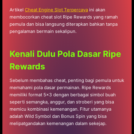
Artikel
Cheat Engine Slot Terpercaya
ini akan
membocorkan cheat slot Ripe Rewards yang ramah
pemula dan bisa langsung diterapkan bahkan tanpa
pengalaman bermain sekalipun.
Kenali Dulu Pola Dasar Ripe
Rewards
Sebelum membahas cheat, penting bagi pemula untuk
memahami pola dasar permainan. Ripe Rewards
memiliki format 5×3 dengan berbagai simbol buah
seperti semangka, anggur, dan stroberi yang bisa
memicu kombinasi kemenangan. Fitur utamanya
adalah Wild Symbol dan Bonus Spin yang bisa
melipatgandakan kemenangan dalam sekejap.