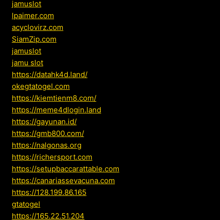
jamuslot
lpaimer.com
acyclovirz.com
SiamZip.com
jamuslot
jamu slot
https://datahk4d.land/
okegtatogel.com
https://kiemtienm8.com/
https://meme4dlogin.land
https://gayunan.id/
https://gmb800.com/
https://nalgonas.org
https://richersport.com
https://setupbaccarattable.com
https://canariassevacuna.com
https://128.199.86.165
gtatogel
https://165.22.51.204