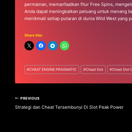
permainan, memanfaatkan fitur Free Spins, mengelo
Anda dapat meningkatkan peluang untuk menang bes
menikmati setiap putaran di dunia Wild West yang p
Share this:
Post
#
CHEAT ENGINE PRAGMATIC
#
Cheat Slot
#
Cheat Slot
Tags:
Post
PREVIOUS
Strategi dan Cheat Tersembunyi Di Slot Peak Power
navigation