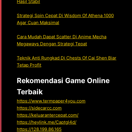
Hasil Stabil
Strategi Spin Cepat Di Wisdom Of Athena 1000
Agar Cuan Maksimal
Cara Mudah Dapat Scatter Di Anime Mecha
Megaways Dengan Strategi Tepat
Teknik Anti Rungkad Di Chests Of Cai Shen Biar
Tetap Profit
Rekomendasi Game Online
Terbaik
https://www.termpaper4you.com
https://sidecarcc.com
https://keluarantercepat.com/
https://heylink.me/Captgl4d/
https://128.199.86.165