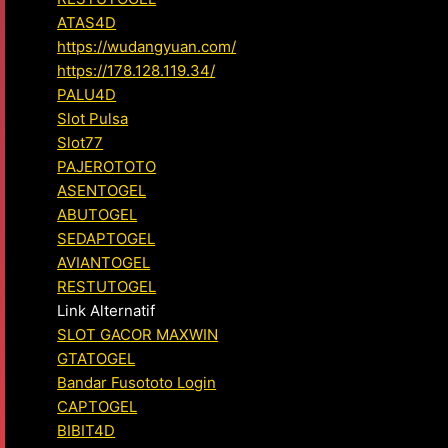
ATAS4D
https://wudangyuan.com/
https://178.128.119.34/
PALU4D
Slot Pulsa
Slot77
PAJEROTOTO
ASENTOGEL
ABUTOGEL
SEDAPTOGEL
AVIANTOGEL
RESTUTOGEL
Link Alternatif
SLOT GACOR MAXWIN
GTATOGEL
Bandar Fusototo Login
CAPTOGEL
BIBIT4D