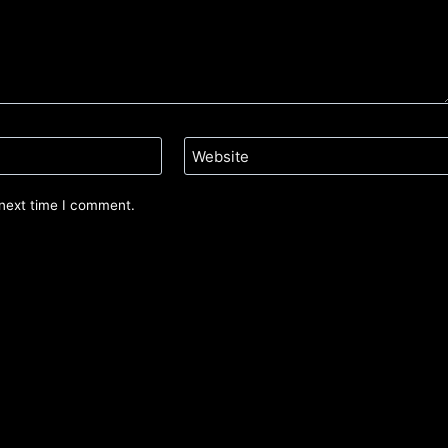
Website
 next time I comment.