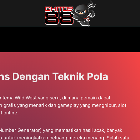
ns Dengan Teknik Pola
 tema Wild West yang seru, di mana pemain dapat
 grafis yang menarik dan gameplay yang menghibur, slot
t online.
Number Generator) yang memastikan hasil acak, banyak
u untuk meningkatkan peluang mereka menang. Salah satu