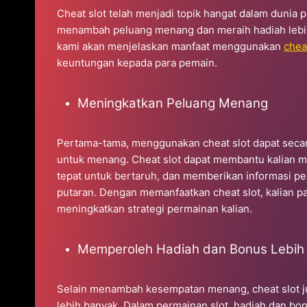
Cheat slot telah menjadi topik hangat dalam dunia 
menambah peluang menang dan meraih hadiah lebih 
kami akan menjelaskan manfaat menggunakan
chea
keuntungan kepada para pemain.
Meningkatkan Peluang Menang
Pertama-tama, menggunakan cheat slot dapat seca
untuk menang. Cheat slot dapat membantu kalian m
tepat untuk bertaruh, dan memberikan informasi pe
putaran. Dengan memanfaatkan cheat slot, kalian pa
meningkatkan strategi permainan kalian.
Memperoleh Hadiah dan Bonus Lebih
Selain menambah kesempatan menang, cheat slot 
lebih banyak. Dalam permainan slot, hadiah dan bo