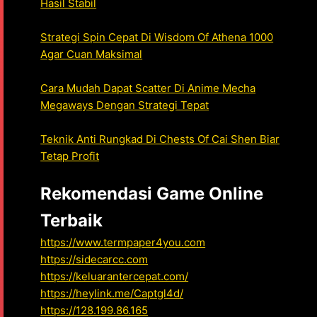
Hasil Stabil
Strategi Spin Cepat Di Wisdom Of Athena 1000
Agar Cuan Maksimal
Cara Mudah Dapat Scatter Di Anime Mecha
Megaways Dengan Strategi Tepat
Teknik Anti Rungkad Di Chests Of Cai Shen Biar
Tetap Profit
Rekomendasi Game Online
Terbaik
https://www.termpaper4you.com
https://sidecarcc.com
https://keluarantercepat.com/
https://heylink.me/Captgl4d/
https://128.199.86.165