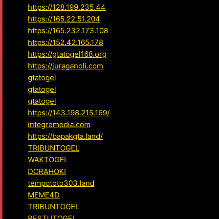
https://128.199.235.44
https://165.22.51.204
https://165.232.173.108
https://152.42.165.178
https://gtatogel168.org
https://juraganoli.com
gtatogel
gtatogel
gtatogel
https://143.198.215.169/
integremedia.com
https://bapakgta.land/
TRIBUNTOGEL
WAKTOGEL
DORAHOKI
tempototo303.land
MEME4D
TRIBUNTOGEL
RESTUTOGEL