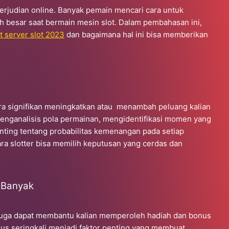
perjudian online. Banyak pemain mencari cara untuk
besar saat bermain mesin slot. Dalam pembahasan ini,
t server slot 2023
dan bagaimana hal ini bisa memberikan
ra signifikan meningkatkan atau menambah peluang kalian
enganalisis pola permainan, mengidentifikasi momen yang
nting tentang probabilitas kemenangan pada setiap
ra slotter bisa memilih keputusan yang cerdas dan
 Banyak
juga dapat membantu kalian memperoleh hadiah dan bonus
nus seringkali menjadi faktor penting yang membuat