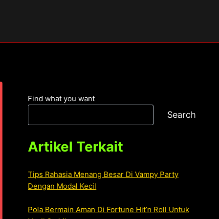
Find what you want
Search
Artikel Terkait
Tips Rahasia Menang Besar Di Vampy Party
Dengan Modal Kecil
Pola Bermain Aman Di Fortune Hit’n Roll Untuk