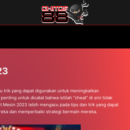
23
u trik yang dapat digunakan untuk meningkatkan
ting untuk dicatat bahwa istilah “cheat” di sini tidak
ot Mesin 2023 lebih mengacu pada tips dan trik yang dapat
ka dan memperbaiki strategi bermain mereka.