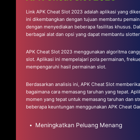
Link APK Cheat Slot 2023 adalah aplikasi yang dike
ini dikembangkan dengan tujuan membantu pemai
dengan menyediakan beberapa fasilitas khusus. Dala
berbagai alat dan opsi yang dapat membantu slotte
APK Cheat Slot 2023 menggunakan algoritma canggi
slot. Aplikasi ini mempelajari pola permainan, frek
mempengaruhi hasil permainan slot.
Berdasarkan analisis ini, APK Cheat Slot memberi
bagaimana cara memasang taruhan yang tepat. Aplik
momen yang tepat untuk memasang taruhan dan strat
beberapa keuntungan menggunakan APK Cheat Gam
Meningkatkan Peluang Menang