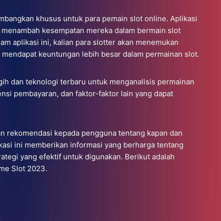
mbangkan khusus untuk para pemain slot online. Aplikasi
n menambah kesempatan mereka dalam bermain slot
m aplikasi ini, kalian para slotter akan menemukan
r mendapat keuntungan lebih besar dalam permainan slot.
h dan teknologi terbaru untuk menganalisis permainan
uensi pembayaran, dan faktor-faktor lain yang dapat
kan rekomendasi kepada pengguna tentang kapan dan
asi ini memberikan informasi yang berharga tentang
egi yang efektif untuk digunakan. Berikut adalah
e Slot 2023.