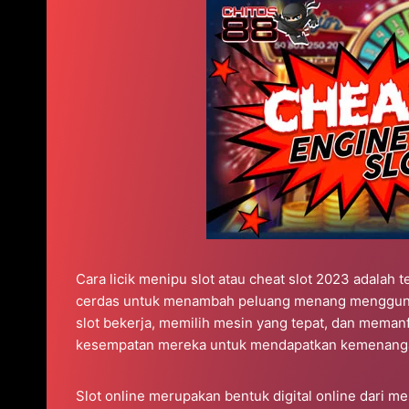
Cara licik menipu slot atau cheat slot 2023 adala
cerdas untuk menambah peluang menang menggun
slot bekerja, memilih mesin yang tepat, dan meman
kesempatan mereka untuk mendapatkan kemenang
Slot online merupakan bentuk digital online dari me