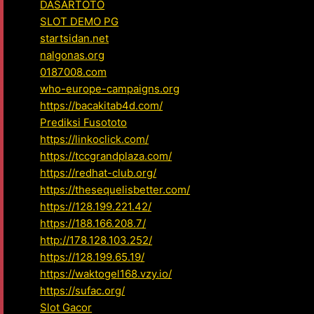
DASARTOTO
SLOT DEMO PG
startsidan.net
nalgonas.org
0187008.com
who-europe-campaigns.org
https://bacakitab4d.com/
Prediksi Fusototo
https://linkoclick.com/
https://tccgrandplaza.com/
https://redhat-club.org/
https://thesequelisbetter.com/
https://128.199.221.42/
https://188.166.208.7/
http://178.128.103.252/
https://128.199.65.19/
https://waktogel168.vzy.io/
https://sufac.org/
Slot Gacor