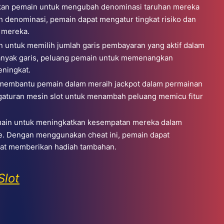
kan pemain untuk mengubah denominasi taruhan mereka
 denominasi, pemain dapat mengatur tingkat risiko dan
 mereka.
 untuk memilih jumlah garis pembayaran yang aktif dalam
banyak garis, peluang pemain untuk memenangkan
ningkat.
k membantu pemain dalam meraih jackpot dalam permainan
ngaturan mesin slot untuk menambah peluang memicu fitur
main untuk meningkatkan kesempatan mereka dalam
ne. Dengan menggunakan cheat ini, pemain dapat
at memberikan hadiah tambahan.
Slot