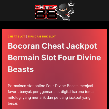
Skip
to
content
CHEAT SLOT
|
TIPS DAN TRIK SLOT
Bocoran Cheat Jackpot
Bermain Slot Four Divine
Beasts
Permainan slot online Four Divine Beasts menjadi
favorit banyak penggemar slot digital karena tema
mitologi yang menarik dan peluang jackpot yang
besar.