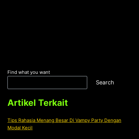
Find what you want
Search
Artikel Terkait
Tips Rahasia Menang Besar Di Vampy Party Dengan
Modal Kecil