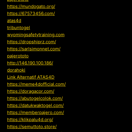
https://mundogato.org/
https://67573456.com/
atas4d
tribuntogel
wyomingsafetytraining.com
https://dropshiprz.com/
https://sarlsimonnet.com/
pajerototo
http://146.190.100.186/
dorahoki
Link Alternatif ATAS4D
https://meme4dofficial.com/
https://doragacor.com/
https://abutogelcolok.com/
https://datukwaktogel.com/
https://memberpajero.com/
https://klikpalu4d.org/
https://semuttoto.store/