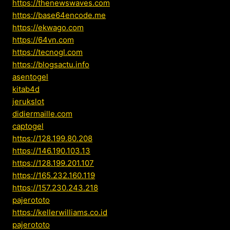
https://thenewswaves.com
https://base64encode.me
https://ekwago.com
https://64vn.com
https://tecnogl.com
https://blogsactu.info
asentogel
kitab4d
jerukslot
didiermaille.com
captogel
https://128.199.80.208
https://146.190.103.13
https://128.199.201.107
https://165.232.160.119
https://157.230.243.218
pajerototo
https://kellerwilliams.co.id
pajerototo