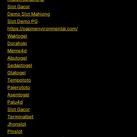
Slot Gacor
Demo Slot Mahjong
Slot Demo PG
https://oapmenvironmental.com/
Waktogel
Dorahoki
Meme4d
Abutogel
Sedaptogel
Gtatogel
Tempototo
Pajerototo
Asentogel
Palu4d
Slot Gacor
Terminalbet
Jhonslot
Plnslot