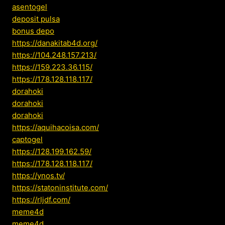
asentogel
deposit pulsa
bonus depo
https://danakitab4d.org/
https://104.248.157.213/
https://159.223.36.115/
https://178.128.118.117/
dorahoki
dorahoki
dorahoki
https://aquihacoisa.com/
captogel
https://128.199.162.59/
https://178.128.118.117/
https://ynos.tv/
https://statoninstitute.com/
https://rljdf.com/
meme4d
meme4d