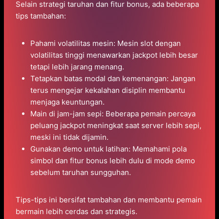
Selain strategi taruhan dan fitur bonus, ada beberapa
tips tambahan:
Pahami volatilitas mesin: Mesin slot dengan
volatilitas tinggi menawarkan jackpot lebih besar
tetapi lebih jarang menang.
Tetapkan batas modal dan kemenangan: Jangan
terus mengejar kekalahan disiplin membantu
menjaga keuntungan.
Main di jam-jam sepi: Beberapa pemain percaya
peluang jackpot meningkat saat server lebih sepi,
meski ini tidak dijamin.
Gunakan demo untuk latihan: Memahami pola
simbol dan fitur bonus lebih dulu di mode demo
sebelum taruhan sungguhan.
Tips-tips ini bersifat tambahan dan membantu pemain
bermain lebih cerdas dan strategis.