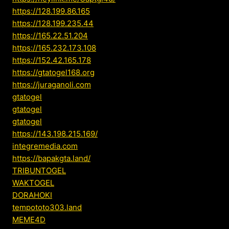
https://128.199.86.165
https://128.199.235.44
https://165.22.51.204
https://165.232.173.108
https://152.42.165.178
https://gtatogel168.org
https://juraganoli.com
gtatogel
gtatogel
gtatogel
https://143.198.215.169/
integremedia.com
https://bapakgta.land/
TRIBUNTOGEL
WAKTOGEL
DORAHOKI
tempototo303.land
MEME4D