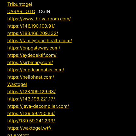
Tribuntogel
DASARTOTO
LOGIN
https://www.thrivalroom.com/
https://146.190.100.91/
https://188.166.209.132/
https://familysporthealth.com/
https://bnpgateway.com/
https://aydedektif.com/
https://sirbinary.com/
https://copdcannabis.com/
https://hellohaat.com/
Waktogel
https://128.199.129.63/
https://143.198.221.17/
https://java-decompiler.com/
https://139.59.250.86/
http://139.59.241.233/
https://waktogel.wtf/
pajerototo