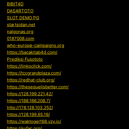
BIBIT4D
DASARTOTO
SLOT DEMO PG
startsidan.net
nalgonas.org
0187008.com
who-europe-campaigns.org
https://bacakitab4d.com/
Prediksi Fusototo
https://linkoclick.com/
https://tccgrandplaza.com/
https://redhat-club.org/
https://thesequelisbetter.com/
https://128.199.221.42/
https://188.166.208.7/
http://178.128.103.252/
https://128.199.65.19/
https://waktogel168.vzy.io/
https://sufac.org/