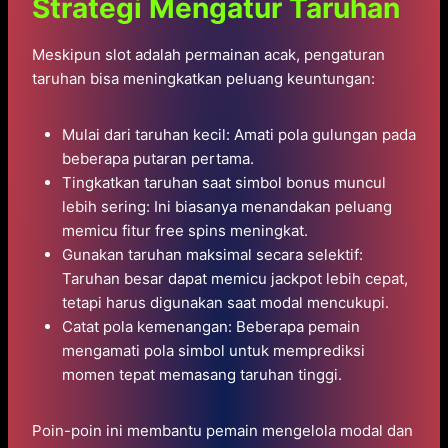
Strategi Mengatur Taruhan
Meskipun slot adalah permainan acak, pengaturan
taruhan bisa meningkatkan peluang keuntungan:
Mulai dari taruhan kecil: Amati pola gulungan pada
beberapa putaran pertama.
Tingkatkan taruhan saat simbol bonus muncul
lebih sering: Ini biasanya menandakan peluang
memicu fitur free spins meningkat.
Gunakan taruhan maksimal secara selektif:
Taruhan besar dapat memicu jackpot lebih cepat,
tetapi harus digunakan saat modal mencukupi.
Catat pola kemenangan: Beberapa pemain
mengamati pola simbol untuk memprediksi
momen tepat memasang taruhan tinggi.
Poin-poin ini membantu pemain mengelola modal dan