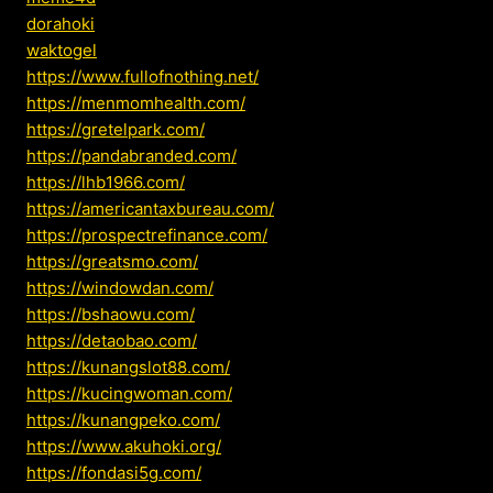
dorahoki
waktogel
https://www.fullofnothing.net/
https://menmomhealth.com/
https://gretelpark.com/
https://pandabranded.com/
https://lhb1966.com/
https://americantaxbureau.com/
https://prospectrefinance.com/
https://greatsmo.com/
https://windowdan.com/
https://bshaowu.com/
https://detaobao.com/
https://kunangslot88.com/
https://kucingwoman.com/
https://kunangpeko.com/
https://www.akuhoki.org/
https://fondasi5g.com/