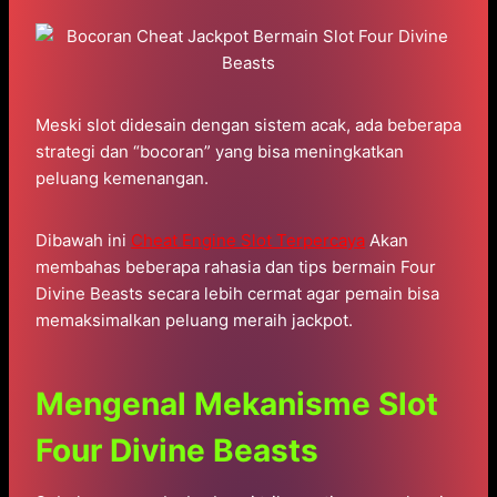
Meski slot didesain dengan sistem acak, ada beberapa
strategi dan “bocoran” yang bisa meningkatkan
peluang kemenangan.
Dibawah ini
Cheat Engine Slot Terpercaya
Akan
membahas beberapa rahasia dan tips bermain Four
Divine Beasts secara lebih cermat agar pemain bisa
memaksimalkan peluang meraih jackpot.
Mengenal Mekanisme Slot
Four Divine Beasts