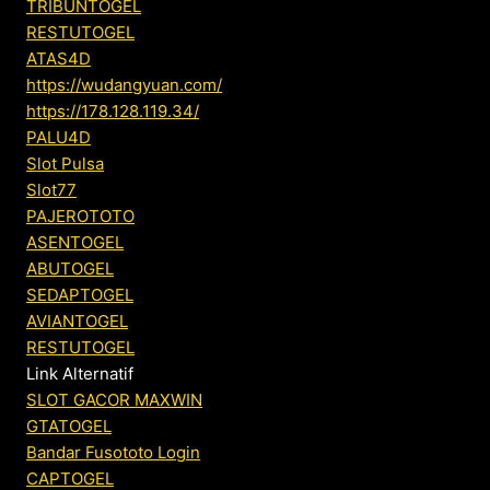
TRIBUNTOGEL
RESTUTOGEL
ATAS4D
https://wudangyuan.com/
https://178.128.119.34/
PALU4D
Slot Pulsa
Slot77
PAJEROTOTO
ASENTOGEL
ABUTOGEL
SEDAPTOGEL
AVIANTOGEL
RESTUTOGEL
Link Alternatif
SLOT GACOR MAXWIN
GTATOGEL
Bandar Fusototo Login
CAPTOGEL