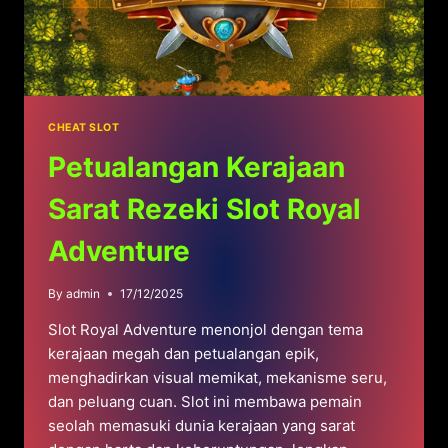
CHEAT SLOT
Petualangan Kerajaan
Sarat Rezeki Slot Royal
Adventure
By
admin
17/12/2025
Slot Royal Adventure menonjol dengan tema
kerajaan megah dan petualangan epik,
menghadirkan visual memikat, mekanisme seru,
dan peluang cuan. Slot ini membawa pemain
seolah memasuki dunia kerajaan yang sarat