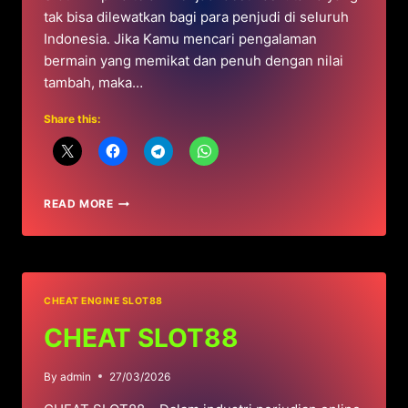
tak bisa dilewatkan bagi para penjudi di seluruh
Indonesia. Jika Kamu mencari pengalaman
bermain yang memikat dan penuh dengan nilai
tambah, maka…
Share this:
SLOT
READ MORE
FILIPINA
CHEAT ENGINE SLOT88
CHEAT SLOT88
By
admin
27/03/2026