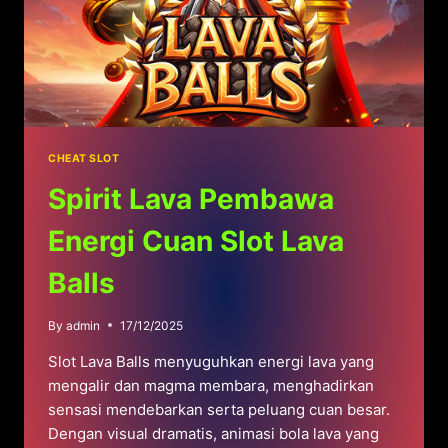
CHEAT SLOT
Spirit Lava Pembawa
Energi Cuan Slot Lava
Balls
By
admin
17/12/2025
Slot Lava Balls menyuguhkan energi lava yang
mengalir dan magma membara, menghadirkan
sensasi mendebarkan serta peluang cuan besar.
Dengan visual dramatis, animasi bola lava yang