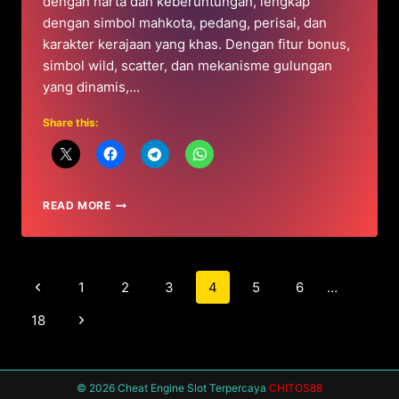
dengan harta dan keberuntungan, lengkap
dengan simbol mahkota, pedang, perisai, dan
karakter kerajaan yang khas. Dengan fitur bonus,
simbol wild, scatter, dan mekanisme gulungan
yang dinamis,…
Share this:
PETUALANGAN
READ MORE
KERAJAAN
SARAT
REZEKI
SLOT
Page
Previous
1
2
3
4
5
6
…
ROYAL
ADVENTURE
Page
navigation
Next
18
Page
© 2026 Cheat Engine Slot Terpercaya
CHITOS88