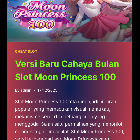
CHEAT SLOT
Versi Baru Cahaya Bulan
Slot Moon Princess 100
By
admin
17/12/2025
Slot Moon Princess 100 telah menjadi hiburan
populer yang memadukan visual memukau,
mekanisme seru, dan peluang cuan yang
menggoda. Salah satu permainan yang menonjol
dalam kategori ini adalah Slot Moon Princess 100,
versi terbaru dari seri Moon Princess yang