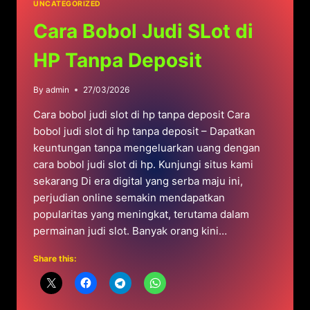
UNCATEGORIZED
Cara Bobol Judi SLot di
HP Tanpa Deposit
By
admin
27/03/2026
Cara bobol judi slot di hp tanpa deposit Cara
bobol judi slot di hp tanpa deposit – Dapatkan
keuntungan tanpa mengeluarkan uang dengan
cara bobol judi slot di hp. Kunjungi situs kami
sekarang Di era digital yang serba maju ini,
perjudian online semakin mendapatkan
popularitas yang meningkat, terutama dalam
permainan judi slot. Banyak orang kini…
Share this: