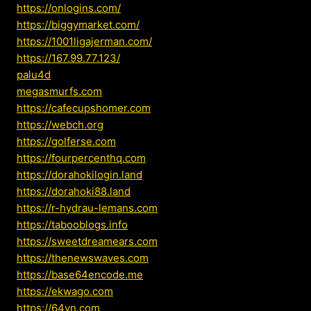
https://onlogins.com/
https://biggymarket.com/
https://1001ligajerman.com/
https://167.99.77.123/
palu4d
megasmurfs.com
https://cafecupshomer.com
https://webch.org
https://golferse.com
https://fourpercenthq.com
https://dorahokilogin.land
https://dorahoki88.land
https://r-hydrau-lemans.com
https://tabooblogs.info
https://sweetdreamears.com
https://thenewswaves.com
https://base64encode.me
https://ekwago.com
https://64vn.com