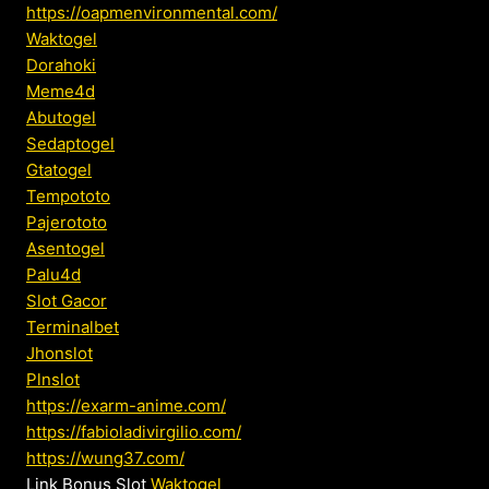
https://oapmenvironmental.com/
Waktogel
Dorahoki
Meme4d
Abutogel
Sedaptogel
Gtatogel
Tempototo
Pajerototo
Asentogel
Palu4d
Slot Gacor
Terminalbet
Jhonslot
Plnslot
https://exarm-anime.com/
https://fabioladivirgilio.com/
https://wung37.com/
Link Bonus Slot
Waktogel