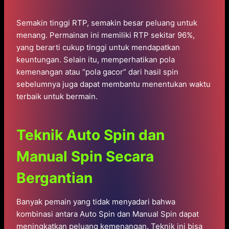
Semakin tinggi RTP, semakin besar peluang untuk
menang. Permainan ini memiliki RTP sekitar 96%,
yang berarti cukup tinggi untuk mendapatkan
keuntungan. Selain itu, memperhatikan pola
kemenangan atau “pola gacor” dari hasil spin
sebelumnya juga dapat membantu menentukan waktu
terbaik untuk bermain.
Teknik Auto Spin dan
Manual Spin Secara
Bergantian
Banyak pemain yang tidak menyadari bahwa
kombinasi antara Auto Spin dan Manual Spin dapat
meningkatkan peluang kemenangan. Teknik ini bisa