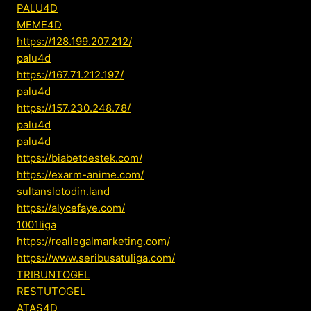
PALU4D
MEME4D
https://128.199.207.212/
palu4d
https://167.71.212.197/
palu4d
https://157.230.248.78/
palu4d
palu4d
https://biabetdestek.com/
https://exarm-anime.com/
sultanslotodin.land
https://alycefaye.com/
1001liga
https://reallegalmarketing.com/
https://www.seribusatuliga.com/
TRIBUNTOGEL
RESTUTOGEL
ATAS4D