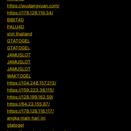
https://wudangyuan.com/
https://178.128.119.34/
BIBIT4D
PALU4D
slot thailand
GTATOGEL
GTATOGEL
JAMUSLOT
JAMUSLOT
JAMUSLOT
WAKTOGEL
https://104.248.157.213/
https://159.223.36.115/
https://128.199.162.59/
https://64.23.155.87/
https://178.128.118.117/
angka main hari ini
gtatogel