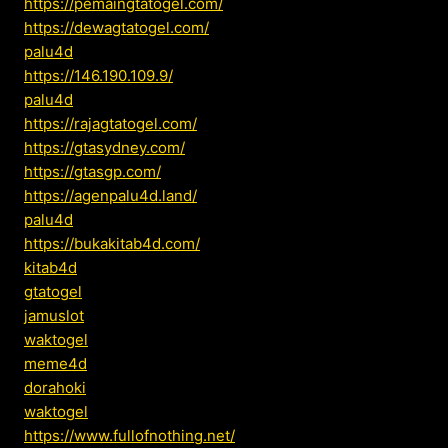
https://pemaingtatogel.com/
https://dewagtatogel.com/
palu4d
https://146.190.109.9/
palu4d
https://rajagtatogel.com/
https://gtasydney.com/
https://gtasgp.com/
https://agenpalu4d.land/
palu4d
https://bukakitab4d.com/
kitab4d
gtatogel
jamuslot
waktogel
meme4d
dorahoki
waktogel
https://www.fullofnothing.net/