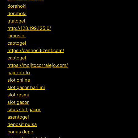
dorahoki
dorahoki
gtatogel
http://128.199.125.0/
jamuslot
captogel
https://canhocitizent.com/
captogel
https://mojitocorralejo.com/
pajerototo
slot online
slot gacor hari ini
slot resmi
slot gacor
situs slot gacor
asentogel
deposit pulsa
bonus depo