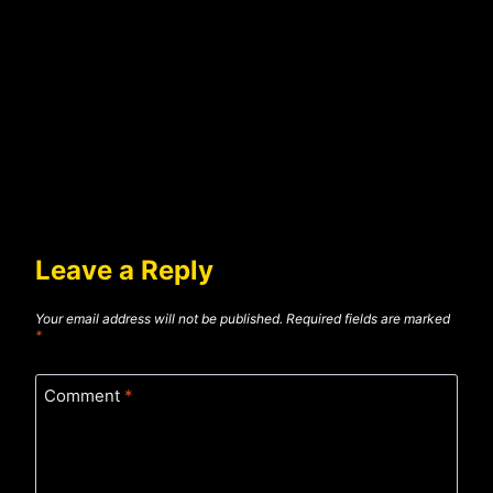
Leave a Reply
Your email address will not be published.
Required fields are marked
*
Comment
*