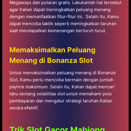
Megaways dan putaran gratis. Lakukanlah hal tersebut
agar Kalian dapat meningkatkan peluang menang
dengan memanfaatkan fitur-fitur ini. Selain itu, Kamu
dapat mencoba taktik seperti meningkatkan taruhan
saat mendapatkan kemenangan berturut-turut.
Memaksimalkan Peluang
Menang di Bonanza Slot
Untuk memaksimalkan peluang menang di Bonanza
Slot, Kamu perlu mencoba bermain dengan jumlah
payline maksimum. Selain itu, Kalian dapat mencari
tahu tentang volatilitas slot untuk memahami pola
pembayaran dan mengatur strategi taruhan Kalian
secara efektif.
Trik Slot Gacor Mahjong