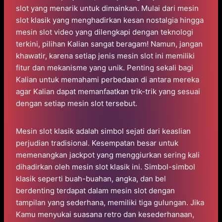
slot yang menarik untuk dimainkan. Mulai dari mesin
slot klasik yang menghadirkan kesan nostalgia hingga
mesin slot video yang dilengkapi dengan teknologi
terkini, pilihan Kalian sangat beragam! Namun, jangan
khawatir, karena setiap jenis mesin slot ini memiliki
fitur dan mekanisme yang unik. Penting sekali bagi
Kalian untuk memahami perbedaan di antara mereka
agar Kalian dapat memanfaatkan trik-trik yang sesuai
dengan setiap mesin slot tersebut.
Mesin slot klasik adalah simbol sejati dari keaslian
perjudian tradisional. Kesempatan besar untuk
memenangkan jackpot yang menggiurkan sering kali
dihadirkan oleh mesin slot klasik ini. Simbol-simbol
klasik seperti buah-buahan, angka, dan bel
berdenting terdapat dalam mesin slot dengan
tampilan yang sederhana, memiliki tiga gulungan. Jika
Kamu menyukai suasana retro dan kesederhanaan,