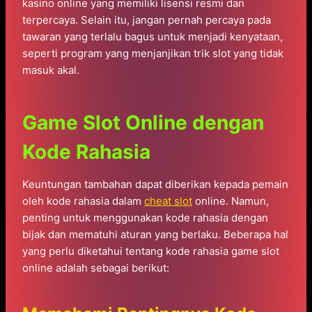
kasino online yang memiliki lisensi resmi dan
terpercaya. Selain itu, jangan pernah percaya pada
tawaran yang terlalu bagus untuk menjadi kenyataan,
seperti program yang menjanjikan trik slot yang tidak
masuk akal.
Game Slot Online dengan
Kode Rahasia
Keuntungan tambahan dapat diberikan kepada pemain
oleh kode rahasia dalam
cheat slot
online. Namun,
penting untuk menggunakan kode rahasia dengan
bijak dan mematuhi aturan yang berlaku. Beberapa hal
yang perlu diketahui tentang kode rahasia game slot
online adalah sebagai berikut: