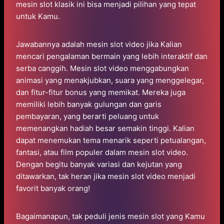
mesin slot klasik ini bisa menjadi pilihan yang tepat
untuk Kamu.
Jawabannya adalah mesin slot video jika Kalian
mencari pengalaman bermain yang lebih interaktif dan
serba canggih. Mesin slot video menggabungkan
animasi yang menakjubkan, suara yang menggelegar,
dan fitur-fitur bonus yang memikat. Mereka juga
memiliki lebih banyak gulungan dan garis
pembayaran, yang berarti peluang untuk
memenangkan hadiah besar semakin tinggi. Kalian
dapat menemukan tema menarik seperti petualangan,
fantasi, atau film populer dalam mesin slot video.
Dengan begitu banyak variasi dan kejutan yang
ditawarkan, tak heran jika mesin slot video menjadi
favorit banyak orang!
Bagaimanapun, tak peduli jenis mesin slot yang Kamu