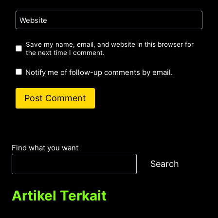
Website
Save my name, email, and website in this browser for
the next time I comment.
Notify me of follow-up comments by email.
Find what you want
Search
Artikel Terkait