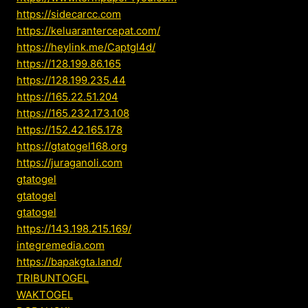
https://sidecarcc.com
https://keluarantercepat.com/
https://heylink.me/Captgl4d/
https://128.199.86.165
https://128.199.235.44
https://165.22.51.204
https://165.232.173.108
https://152.42.165.178
https://gtatogel168.org
https://juraganoli.com
gtatogel
gtatogel
gtatogel
https://143.198.215.169/
integremedia.com
https://bapakgta.land/
TRIBUNTOGEL
WAKTOGEL