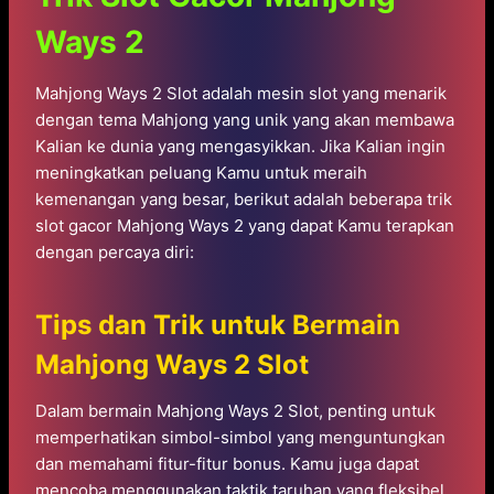
Ways 2
Mahjong Ways 2 Slot adalah mesin slot yang menarik
dengan tema Mahjong yang unik yang akan membawa
Kalian ke dunia yang mengasyikkan. Jika Kalian ingin
meningkatkan peluang Kamu untuk meraih
kemenangan yang besar, berikut adalah beberapa trik
slot gacor Mahjong Ways 2 yang dapat Kamu terapkan
dengan percaya diri:
Tips dan Trik untuk Bermain
Mahjong Ways 2 Slot
Dalam bermain Mahjong Ways 2 Slot, penting untuk
memperhatikan simbol-simbol yang menguntungkan
dan memahami fitur-fitur bonus. Kamu juga dapat
mencoba menggunakan taktik taruhan yang fleksibel,