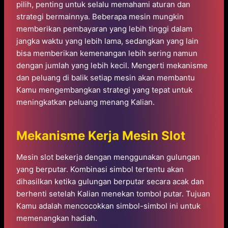
pilih, penting untuk selalu memahami aturan dan
strategi bermainnya. Beberapa mesin mungkin
memberikan pembayaran yang lebih tinggi dalam
jangka waktu yang lebih lama, sedangkan yang lain
bisa memberikan kemenangan lebih sering namun
dengan jumlah yang lebih kecil. Mengerti mekanisme
dan peluang di balik setiap mesin akan membantu
Kamu mengembangkan strategi yang tepat untuk
meningkatkan peluang menang Kalian.
Mekanisme Kerja Mesin Slot
Mesin slot bekerja dengan menggunakan gulungan
yang berputar. Kombinasi simbol tertentu akan
dihasilkan ketika gulungan berputar secara acak dan
berhenti setelah Kalian menekan tombol putar. Tujuan
Kamu adalah mencocokkan simbol-simbol ini untuk
memenangkan hadiah.