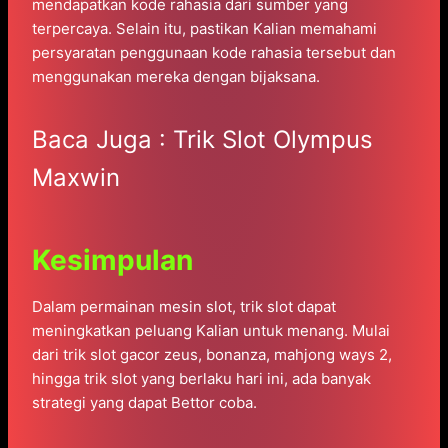
mendapatkan kode rahasia dari sumber yang
terpercaya. Selain itu, pastikan Kalian memahami
persyaratan penggunaan kode rahasia tersebut dan
menggunakan mereka dengan bijaksana.
Baca Juga : Trik Slot Olympus
Maxwin
Kesimpulan
Dalam permainan mesin slot, trik slot dapat
meningkatkan peluang Kalian untuk menang. Mulai
dari trik slot gacor zeus, bonanza, mahjong ways 2,
hingga trik slot yang berlaku hari ini, ada banyak
strategi yang dapat Bettor coba.