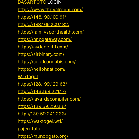
DASARTOTO
LOGIN
https://www.thrivalroom.com/
https://146.190.100.91/
https://188.166.209.132/
https://familysporthealth.com/
https://bnpgateway.com/
https://aydedektif.com/
https://sirbinary.com/
https://copdcannabis.com/
https://hellohaat.com/
Waktogel
https://128.199.129.63/
https://143.198.221.17/
https://java-decompiler.com/
https://139.59.250.86/
http://139.59.241.233/
https://waktogel.wtf/
pajerototo
https://mundogato.org/