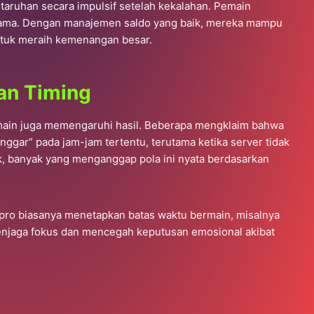
taruhan secara impulsif setelah kekalahan. Pemain
utama. Dengan manajemen saldo yang baik, mereka mampu
tuk meraih kemenangan besar.
an Timing
main juga memengaruhi hasil. Beberapa mengklaim bahwa
ggar” pada jam-jam tertentu, terutama ketika server tidak
lak, banyak yang menganggap pola ini nyata berdasarkan
n pro biasanya menetapkan batas waktu bermain, misalnya
menjaga fokus dan mencegah keputusan emosional akibat