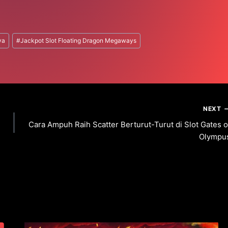
ya
#
Jackpot Slot Floating Dragon Megaways
NEXT
Cara Ampuh Raih Scatter Berturut-Turut di Slot Gates o
Olympu