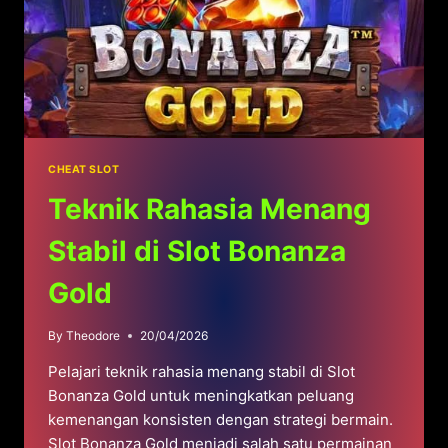
CHEAT SLOT
Teknik Rahasia Menang
Stabil di Slot Bonanza
Gold
By
Theodore
20/04/2026
Pelajari teknik rahasia menang stabil di Slot
Bonanza Gold untuk meningkatkan peluang
kemenangan konsisten dengan strategi bermain.
Slot Bonanza Gold menjadi salah satu permainan