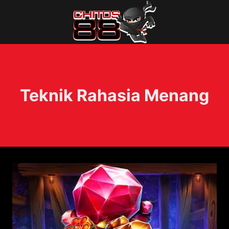
Skip
to
content
Teknik Rahasia Menang