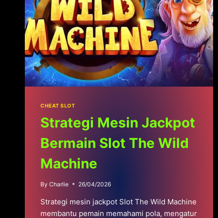
CHEAT SLOT
Strategi Mesin Jackpot
Bermain Slot The Wild
Machine
By
Charlie
26/04/2026
Strategi mesin jackpot Slot The Wild Machine
membantu pemain memahami pola, mengatur