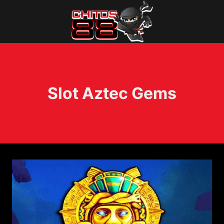
Skip
to
content
Slot Aztec Gems