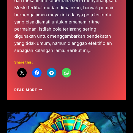
dan mekanisme sederhana serta menyenangkan.
Meski terlihat mudah dimainkan, banyak pemain
berpengalaman meyakini adanya pola tertentu
yang bisa diamati untuk memahami ritme
permainan. Istilah pola terlarang sering
digunakan untuk menggambarkan pendekatan
yang tidak umum, namun dianggap efektif oleh
sebagian kalangan lama. Berikut ini,…
Share this:
POLA
READ MORE
TERLARANG
SLOT
AZTEC
GEMS
YANG
JARANG
DIKETAHUI