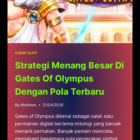
CHEAT SLOT
Strategi Menang Besar Di
Gates Of Olympus
Dengan Pola Terbaru
By
Matthew
21/04/2026
Gates of Olympus dikenal sebagai salah satu
permainan digital bertema mitologi yang banyak
menarik perhatian. Banyak pemain mencoba
memahami bagaimana pola pergerakan simbol