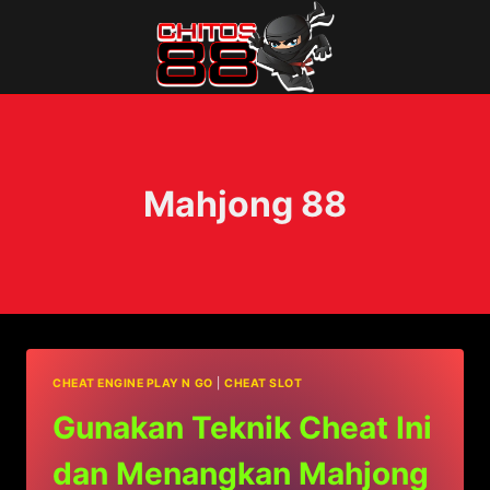
Skip
to
content
Mahjong 88
CHEAT ENGINE PLAY N GO
|
CHEAT SLOT
Gunakan Teknik Cheat Ini
dan Menangkan Mahjong