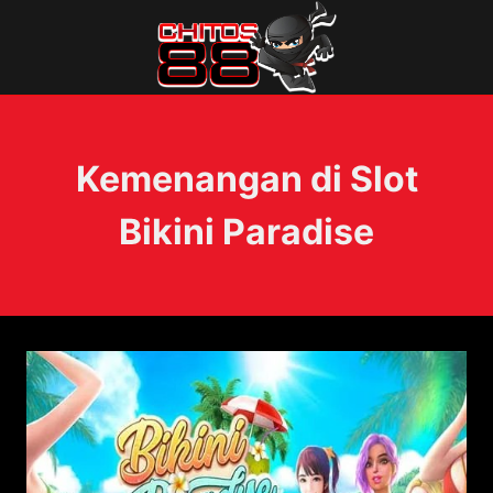
Skip
to
content
Kemenangan di Slot
Bikini Paradise