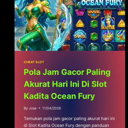
CHEAT SLOT
Pola Jam Gacor Paling
Akurat Hari Ini Di Slot
Kadita Ocean Fury
By
Jose
11/04/2026
Temukan pola jam gacor paling akurat hari ini
di Slot Kadita Ocean Fury dengan panduan