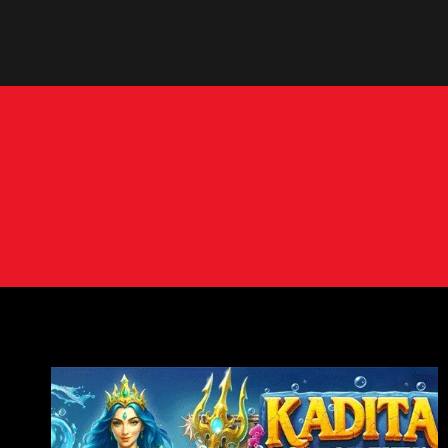
Skip
to
content