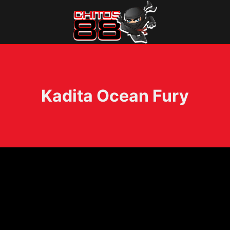
Kadita Ocean Fury