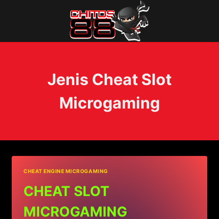
Skip
to
content
Jenis Cheat Slot
Microgaming
CHEAT ENGINE MICROGAMING
CHEAT SLOT
MICROGAMING