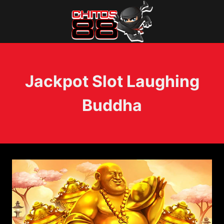
Skip
to
content
Jackpot Slot Laughing
Buddha