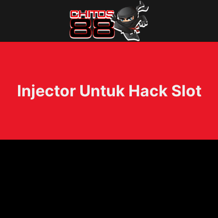
Injector Untuk Hack Slot