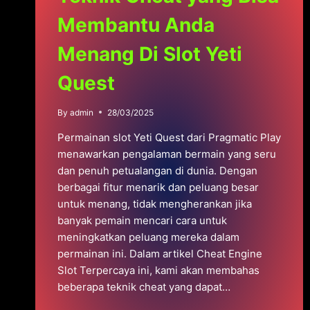
Membantu Anda
Menang Di Slot Yeti
Quest
By
admin
28/03/2025
Permainan slot Yeti Quest dari Pragmatic Play
menawarkan pengalaman bermain yang seru
dan penuh petualangan di dunia. Dengan
berbagai fitur menarik dan peluang besar
untuk menang, tidak mengherankan jika
banyak pemain mencari cara untuk
meningkatkan peluang mereka dalam
permainan ini. Dalam artikel Cheat Engine
Slot Terpercaya ini, kami akan membahas
beberapa teknik cheat yang dapat…