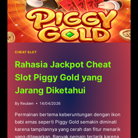
CHEAT SLOT
Rahasia Jackpot Cheat
Slot Piggy Gold yang
Jarang Diketahui
By
Reuben
14/04/2026
Permainan bertema keberuntungan dengan ikon
babi emas seperti Piggy Gold semakin diminati
karena tampilannya yang cerah dan fitur menarik
yang ditawarkan. Banyak pemain tertarik karena