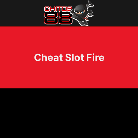
Cheat Slot Fire