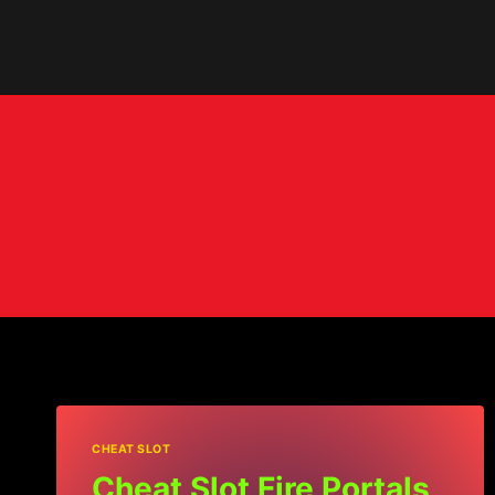
Skip
to
content
CHEAT SLOT
Cheat Slot Fire Portals